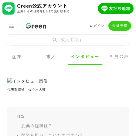
Green公式アカウント
企業からの連絡をLINEで受け取れる
ログイン
会員登録
求人を探す
企業
求人
インタビュー
社員の声
代表取締役　佐々木大輔
目次
創業の経緯は？
開発も担当していたのですか？