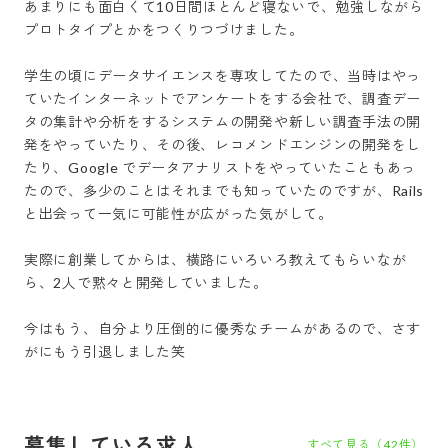
あまりにも面白くて10日間ほとんど寝ないで、勉強しながら
プロトタイプとかをつくりつづけました。

学生の頃にデータサイエンスを専攻してたので、当時はやっ
ていたインターネットでアンケートをする会社で、調査デー
タの集計や分析をするシステムの開発や新しい調査手法の開
発をやっていたり、その後、レコメンドエンジンの開発をし
たり、Google でデータアナリストをやっていたこともあっ
たので、多少のことはそれまでも知っていたのですが、Rails 
と出会って一気に可能性が広がった気がして。

実際に創業してからは、横路にいろいろ教えてもらいなが
ら、2人で黙々と開発していました。

今はもう、自分より圧倒的に優秀なチームがあるので、さす
がにもう引退しました笑
募集している求人
すべて見る（
42
件）