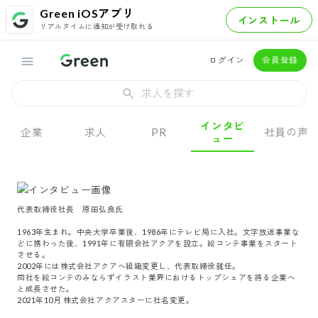
Green iOSアプリ
インストール
リアルタイムに通知が受け取れる
ログイン
会員登録
求人を探す
インタビ
企業
求人
PR
社員の声
ュー
代表取締役社長　原田弘良氏

1963年生まれ。中央大学卒業後、1986年にテレビ局に入社。文字放送事業な
どに携わった後、1991年に有限会社アクアを設立。絵コンテ事業をスタート
させる。

2002年には株式会社アクアへ組織変更し、代表取締役就任。

同社を絵コンテのみならずイラスト業界におけるトップシェアを誇る企業へ
と成長させた。

2021年10月 株式会社アクアスターに社名変更。