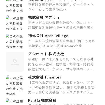
本質的な広告運用を常識に。ゲームチェン
ジャーとして業界No.1へ
株式会社 マプリィ
アナログな森林管理を数値化。低コスト・
高精度な測量技術で一次産業の未来を開く
株式会社 Archi Village
キーエンス流の営業力が武器！“何でも売れ
る営業力”をコアに据えるSaaS企業
アシオット 株式会社
私達は、共に未来を切り拓いてくださる仲
間を心から歓迎。信頼性・効率性・持続可
能性を大切にしながら、世界水準のテクノ
ロジーの未来を皆さんと共に創り上げたい
株式会社 funanori
です。
【広告代理店だけど、代理じゃない】ブラ
ンドの価値を創り出し、 確かな収益と影響
力へと繋げる実装型ビジネスクリエイティ
ブパートナー
Fantia 株式会社