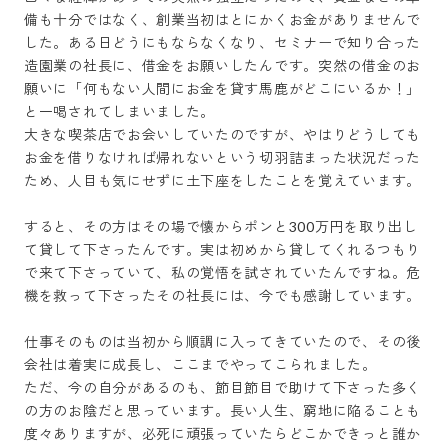
備も十分ではなく、創業当初はとにかくお金がありませんで
した。ある日どうにもならなくなり、セミナーで知り合った
造園業の社長に、借金をお願いしたんです。突然の借金のお
願いに「何もない人間にお金を貸す馬鹿がどこにいるか！」
と一喝されてしまいました。

大きな喫茶店でお会いしていたのですが、やはりどうしても
お金を借りなければ帰れないという切羽詰まった状況だった
ため、人目も気にせずに土下座をしたことを覚えています。

すると、その方はその場で懐からポンと300万円を取り出し
て貸して下さったんです。実は初めから貸してくれるつもり
で来て下さっていて、私の覚悟を試されていたんですね。危
機を救って下さったその社長には、今でも感謝しています。

仕事そのものは当初から順調に入ってきていたので、その後
会社は着実に成長し、ここまでやってこられました。

ただ、今の自分があるのも、節目節目で助けて下さった多く
の方のお陰だと思っています。長い人生、窮地に陥ることも
度々ありますが、必死に頑張っていたらどこかできっと誰か