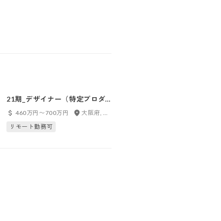
21期_デザイナー（特定プロダ
211800_マーケター
クト開発案件）
460万円〜700万円
大阪府, 京都府
480万円〜900万円
東京都, 大阪府
リモート勤務可
リモート勤務可