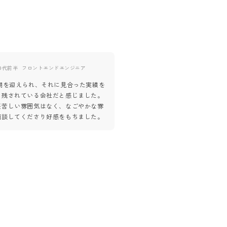
0代前半
フロントエンドエンジニア
40代後半
バックエンドエンジ
0期を迎えられ、それに見合った実績を
まずは、エンジニアことを最優先
り残されている会社だと感じました。
る企業だと感じました。各業務を
堅苦しい雰囲気はなく、なごやかな雰
ているようだが、とても一体感を
面談してくださり好感をもちました。
ジェクトを遂行しておられると感