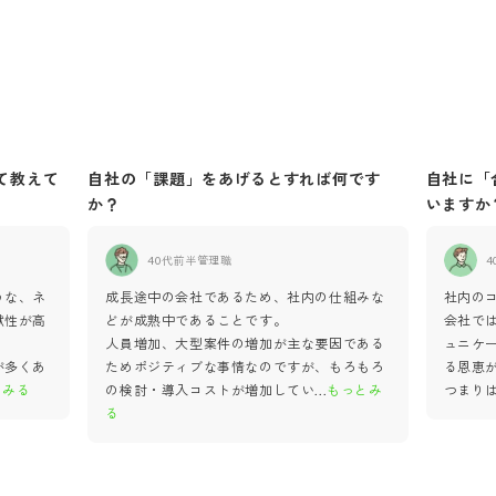
て教えて
自社の「課題」をあげるとすれば何です
自社に「
か？
いますか
40代前半
管理職
4
うな、ネ
成長途中の会社であるため、社内の仕組みな
社内の
献性が高
どが成熟中であることです。
会社で
人員増加、大型案件の増加が主な要因である
ュニケ
が多くあ
ためポジティブな事情なのですが、もろもろ
る恩恵
とみる
の検討・導入コストが増加してい
...
もっとみ
つまり
る