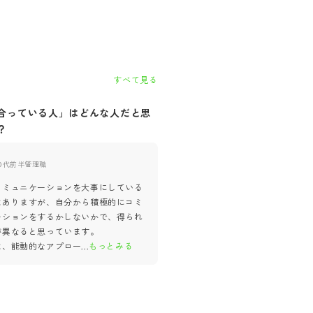
すべて見る
合っている人」はどんな人だと思
自社に「合っていない人」はど
？
思いますか？
0代前半
管理職
40代前半
管理職
コミュニケーションを大事にしている
受け身で仕事を行う人は不向きと
はありますが、自分から積極的にコミ
す。
ーションをするかしないかで、得られ
ハイブリッドワークや自由参加の
が異なると思っています。
ど、業務や個人のスタンスまで主
は、能動的なアプロー
...
もっとみる
する環境だからこそ、受け身だけ
る恩恵が限ら
...
もっとみる