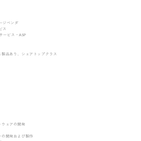
ッケージベンダ
ービス
ebサービス・ASP
ス製品あり
、シェアトップクラス
トウェアの開発
ンの開発および製作