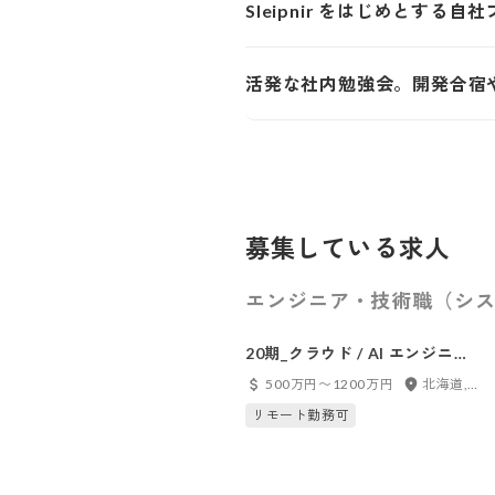
Sleipnir をはじめとす
活発な社内勉強会。開発合宿
募集している求人
エンジニア・技術職（シス
20期_クラウド / AI エンジニア
【フルリモート可】
500万円〜1200万円
北海道, 東京都, 愛知県, 大阪府, 京都府, 島根県, フルリモート
リモート勤務可