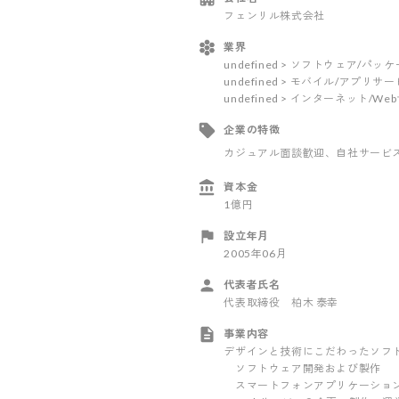
フェンリル株式会社
業界
undefined > ソフトウェア/パ
undefined > モバイル/アプリサ
undefined > インターネット/W
企業の特徴
カジュアル面談歓迎
、自社サービ
資本金
1億円
設立年月
2005年06月
代表者氏名
代表取締役 柏木 泰幸
事業内容
デザインと技術にこだわったソフ
ソフトウェア開発および製作
スマートフォンアプリケーショ