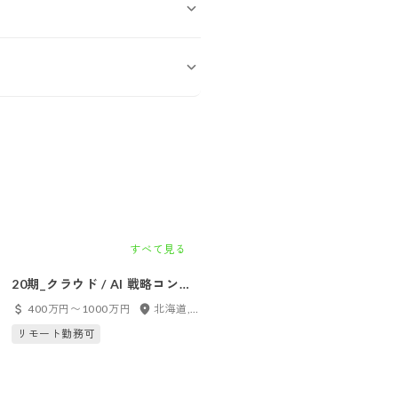
すべて見る
20期_クラウド / AI 戦略コンサ
20期_クラウド開発PM【フル
ルタント【フルリモート可】
モート可】
400万円〜1000万円
北海道, 東京都, 愛知県, 大阪府, 京都府, 島根県, フルリモート
530万円〜1000万円
北海道, 東京都, 愛知県, 大阪府
リモート勤務可
リモート勤務可