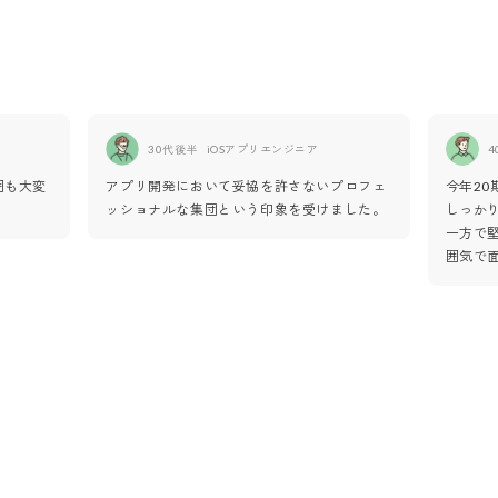
30代後半
iOSアプリエンジニア
4
囲も大変
アプリ開発において妥協を許さないプロフェ
今年2
ッショナルな集団という印象を受けました。
しっか
一方で
囲気で