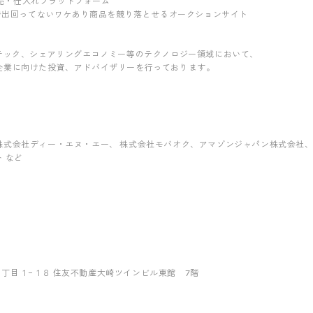
B卸売・仕入れプラットフォーム
間で出回ってないワケあり商品を競り落とせるオークションサイト
ンテック、シェアリングエコノミー等のテクノロジー領域において、
企業に向けた投資、アドバイザリーを行っております。
会社ディー・エヌ・エー、 株式会社モバオク、アマゾンジャパン株式会社、淘宝網(
 など
品川５丁目１−１８ 住友不動産大崎ツインビル東館 7階