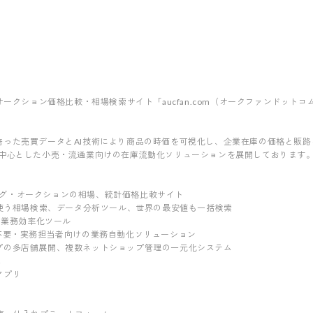
オークション価格比較・相場検索サイト「aucfan.com（オークファンドット
培った売買データとAI技術により商品の時価を可視化し、企業在庫の価格と販
を中心とした小売・流通業向けの在庫流動化ソリューションを展開しております
ッピング・オークションの相場、統計価格比較サイト
が使う相場検索、データ分析ツール、世界の最安値も一括検索
n業務効率化ツール
不要・実務担当者向けの業務自動化ソリューション
プの多店舗展開、複数ネットショップ管理の一元化システム
ス
門アプリ