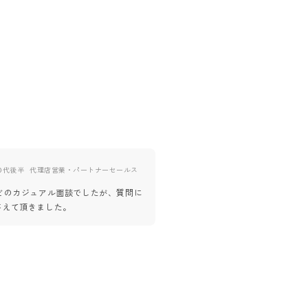
0代後半
代理店営業・パートナーセールス
40代前半
ゲームディレクター
ほどのカジュアル面談でしたが、質問に
組織を大きくするための意欲を感
答えて頂きました。
縁があったらポジティブに検討し
ました