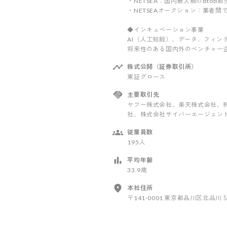
・NETSEA：国内最大級のBto
・NETSEAオークション：業者
◆インキュベーション事業
AI（人工知能）、データ、フィ
将来性のある国内外のベンチャー
株式公開（証券取引所）
東証グロース
主要取引先
ヤフー株式会社、楽天株式会社、株式
社、株式会社サイバーエージェント
従業員数
195人
平均年齢
33.9歳
本社住所
〒141-0001 東京都品川区北