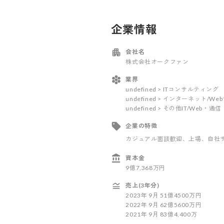
企業情報
会社名
株式会社オークファン
業界
undefined > ITコンサルティング
undefined > インターネット/W
undefined > その他IT/Web
企業の特徴
カジュアル面談歓迎
、上場
、自社
資本金
9億7,368万円
売上(3年分)
2023
年
9
月
51億4500万円
2022
年
9
月
62億5600万円
2021
年
9
月
83億4,400万