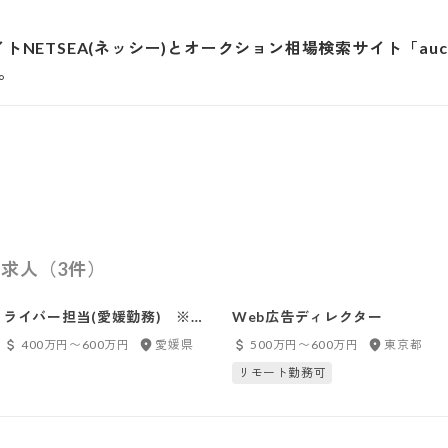
トNETSEA(ネッシー)とオークション相場検索サイト「aucf
。
求人（3件）
ライバー担当(愛媛勤務) ※株
Web広告ディレクター
式会社SynaBiz出向
400万円〜600万円
愛媛県
500万円〜600万円
東京都
リモート勤務可