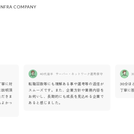
INFRA COMPANY
40代後半
サーバー・ネットワーク運用保守
3
丁寧に対
転職回数等にも理解ある事や選考等の返信が
30分
に説明頂
スムーズです。また、企業方針や業務内容を
丁寧に
ただきま
お伺いし、長期的にも成長を見込める企業で
もよかっ
あると感じました。