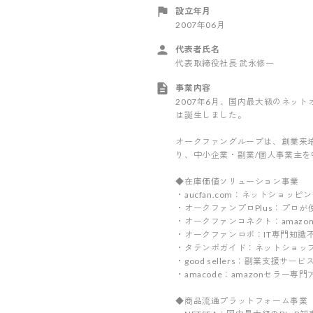
設立年月
2007年06月
代表者氏名
代表取締役社長 武永修一
事業内容
2007年6月、国内最大級のネット
は誕生しました。
オークファングループは、創業来
り、中小企業・副業/個人事業主
◆在庫価値ソリューション事業
・aucfan.com：ネットショ
・オークファンプロPlus：プロ
・オークファンコネクト：amazo
・オークファンロボ：IT専門知識
・タテンポガイド：ネットショッ
・good sellers：副業支援サービ
・amacode：amazonセラー専
◆商品流通プラットフォーム事業