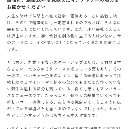
お聞かせください
人生を賭けて仲間と本気で社会に価値あることに挑戦し続
け、その中で経済的にも一定恵まれるのであれば、そんなに
幸せなことはないと思っています。また、凄い会社に入る人
は沢山いますが、凄い会社を創る側に立てる人は少ない。今
のアトラエは、その”凄い会社”になっていくまだまだ道半ば
です。

とは言え、創業間もないスタートアップよりは、人材や資本
などといったあらゆるリソースが揃っている面もあり、その
一方で、ベンチャー企業のように、信じる価値に向かって挑
戦し続けるマインドや仕組みの部分でもまだまだ整っていな
い野生味溢れる部分も残っている、良くも悪くもアンバラン
スなフェーズです。だからこそ、個々人の裁量でいくらでも
新しいコトに挑戦できる、あらゆる機会がそこらじゅうに広
がっている環境だとも言えるのではないでしょうか。それら
をどう活かすかどうかはもちろん本人次第です。

少なくともうちのメンバーは全員が本気で”理想の会社”を創