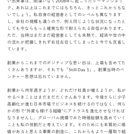
い出来事は、間違いなく2008年に起こったリーマンショッ
ク。あれ以上はこれまでにはもちろん、きっとこれからもな
いでしょう。私自身の経営者としてのレベルも異なります
し、会社の規模も違うので、例え同じような状況になったと
しても今ならもっと確実な形で耐えられる自信があります。
ただ、当時はまだまだ経営者としても未熟で、経済や世の中
の流れが把握しきれず右往左往してしまったと今でも反省し
ています。

創業からこれまでのポジティブな思い出は、上場も含めてた
くさんありますが、それでも「Still Day 1」。創業当時のベ
ンチャー思想は忘れていません。

創業から何年過ぎようが、どれだけ社員が増えようが、私が
やるべきことはまだまだたくさんあります。今後さらに少子
高齢化が進む日本市場でビジネスを続けるのではなく、何ら
かの形で”外資も稼げる組織”にアトラエを進化させなければ
なりませんし、グローバル規模でみた時価総額を高めていく
ことも私の役割だと考えています。そのためにも本質的に価
値があると思える事業の創造に、これからもより一層取り組