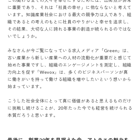
この関わる全ての人々を幸せにするためには、出発点が非常
に重要であり、それは「社員の幸せ」に他ならないと考えて
います。知識産業社会における最大の競争力は人であり、組
織であるとの考えのもとに社員のやりがいと幸せを追求し、
その結果、大切な人に誇れる事業の創造が続られるのではな
いでしょうか。

みなさんが今ご覧になっている求人メディア「Green」は、
古い産業から新しい産業への人材の流動化が重要だと感じて
始めた事業ですし、組織のエンゲージメントを測定し、組織
力向上を促す「Wevox」は、多くのビジネスパーソンが真
に働きがいを持って働ける組織を増やしたいという想いから
始まっています。

こうした社会全体にとって真に価値があると思えるものだけ
に挑戦し続けることが、20年たった今でも経営を続けられる
本質だろうと思います。
最後に、創業20年を見据えた今、アトラエの魅力を