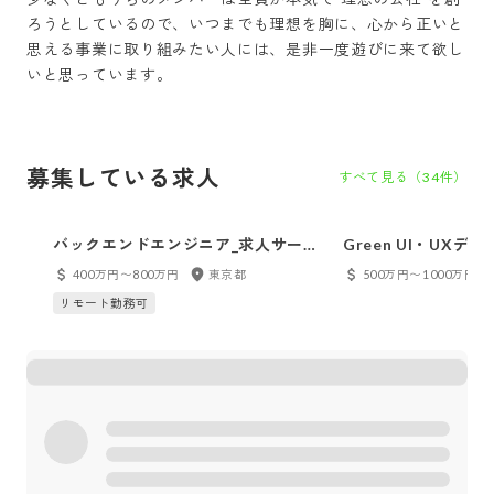
ろうとしているので、いつまでも理想を胸に、心から正いと
思える事業に取り組みたい人には、是非一度遊びに来て欲し
いと思っています。
募集している求人
すべて見る（
34
件）
バックエンドエンジニア_求人サービ
Green UI・UXデ
ス「Green」
400万円〜800万円
東京都
500万円〜1000万円
リモート勤務可