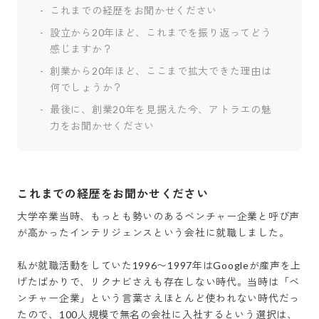
これまでの経歴をお聞かせください
設立から20年ほど、これまでを振り返ってどう
感じますか？
創業から20年ほど、ここまで拡大できた理由は
何でしょうか？
最後に、創業20年を見据えた今、アトラエの魅
力をお聞かせください
これまでの経歴をお聞かせください
大学卒業当時、もっとも勢いのあるベンチャー企業と呼び声
が高かったインテリジェンスという会社に就職しました。

私が就職活動をしていた1996〜1997年はGoogleが産声を上
げたばかりで、リクナビさえも存在しない時代。当時は「ベ
ンチャー企業」という言葉さえほとんど使われない時代だっ
たので、100人規模で無名の会社に入社するという選択は、