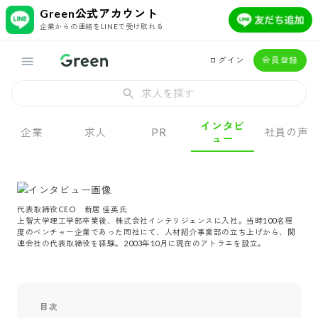
Green公式アカウント
企業からの連絡をLINEで受け取れる
ログイン
会員登録
求人を探す
インタビ
企業
求人
PR
社員の声
ュー
代表取締役CEO　新居 佳英氏

上智大学理工学部卒業後、株式会社インテリジェンスに入社。当時100名程
度のベンチャー企業であった同社にて、人材紹介事業部の立ち上げから、関
連会社の代表取締役を経験。2003年10月に現在のアトラエを設立。 
目次