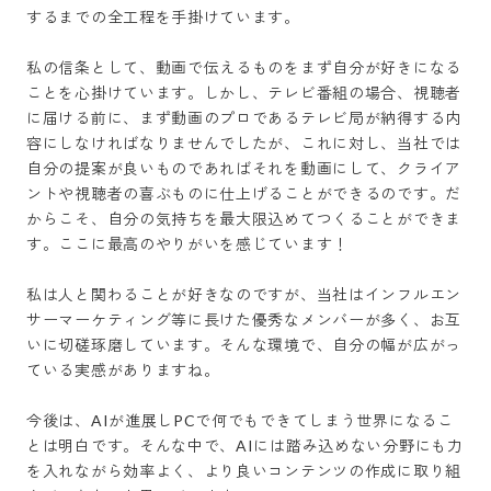
するまでの全工程を手掛けています。

私の信条として、動画で伝えるものをまず自分が好きになる
ことを心掛けています。しかし、テレビ番組の場合、視聴者
に届ける前に、まず動画のプロであるテレビ局が納得する内
容にしなければなりませんでしたが、これに対し、当社では
自分の提案が良いものであればそれを動画にして、クライア
ントや視聴者の喜ぶものに仕上げることができるのです。だ
からこそ、自分の気持ちを最大限込めてつくることができま
す。ここに最高のやりがいを感じています！

私は人と関わることが好きなのですが、当社はインフルエン
サーマーケティング等に長けた優秀なメンバーが多く、お互
いに切磋琢磨しています。そんな環境で、自分の幅が広がっ
ている実感がありますね。

今後は、AIが進展しPCで何でもできてしまう世界になるこ
とは明白です。そんな中で、AIには踏み込めない分野にも力
を入れながら効率よく、より良いコンテンツの作成に取り組