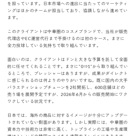
を担っています。日本市場への進出に当たってのマーケティ
ングはほかのチームが担当しており、協調しながら進めてい
ます。

このクライアントは中華圏のコスメブランドで、当社が販売
代理店やEC運営代行まで手掛けるのは初のケース。まさに
全力投球している気持ちで取り組んでいます。

面白いのは、クライアントはドンと大きな予算を託して全面
的に任せてくれることです。まさに“0⇒1”から取り組んでい
るところで、プレッシャーはありますが、成果がダイレクト
に感じられるのは何よりのやりがいですね。既に国内の大手
バラエティショップチェーンを2社開拓し、600店舗ほどの
売り場を展開予定ですが、2026年6月からの販売開始にワク
ワクしている状況です。

日本では、海外の商品に対するイメージが十分にアップデー
トされていない側面があります。しかし実際には、中華圏の
資本力や技術力は非常に高く、トップラインの工場や生産環