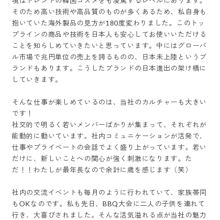
境はトレンドの韓国コスメをも凌駕するレベルにあります。

そのため高い技術や高品質のものが多くあるため、私自身も
抱いていた海外製品の見方が180度変わりました。このトッ
プラインの商品や技術を日本人も安心してお使いいただける
ことを知らしめていきたいと思っています。中にはグローバ
ル市場で兆円単位の売上を誇るものの、日本未上陸というブ
ランドもあります。こうしたブランドの日本進出の架け橋に
していきます。

そんな仕事が楽しめているのは、当社のカルチャーも大きい
です！

社交的で明るく若いメンバーばかりが集まって、それぞれが
能動的に動いています。社内コミュニケーションが活発で、
仕事やプライベートの会話でよく盛り上がっています。若い
だけに、新しいことへの関心が強く刺激になります。た
だ！！わたしが最年長なので余計に歳を感じます（笑）

社内の交流イベントも毎月のように行われていて、家族帯同
もOKなのです。私も先日、BBQ大会に二人の子供を連れて
行き、大喜びされました。そんな活気溢れる点が当社の魅力