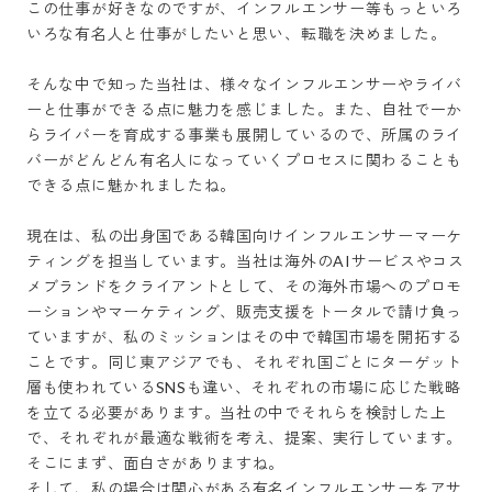
この仕事が好きなのですが、インフルエンサー等もっといろ
いろな有名人と仕事がしたいと思い、転職を決めました。

そんな中で知った当社は、様々なインフルエンサーやライバ
ーと仕事ができる点に魅力を感じました。また、自社で一か
らライバーを育成する事業も展開しているので、所属のライ
バーがどんどん有名人になっていくプロセスに関わることも
できる点に魅かれましたね。

現在は、私の出身国である韓国向けインフルエンサーマーケ
ティングを担当しています。当社は海外のAIサービスやコス
メブランドをクライアントとして、その海外市場へのプロモ
ーションやマーケティング、販売支援をトータルで請け負っ
ていますが、私のミッションはその中で韓国市場を開拓する
ことです。同じ東アジアでも、それぞれ国ごとにターゲット
層も使われているSNSも違い、それぞれの市場に応じた戦略
を立てる必要があります。当社の中でそれらを検討した上
で、それぞれが最適な戦術を考え、提案、実行しています。
そこにまず、面白さがありますね。

そして、私の場合は関心がある有名インフルエンサーをアサ