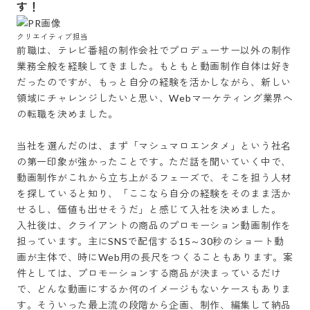
す！
前職は、テレビ番組の制作会社でプロデューサー以外の制作
業務全般を経験してきました。もともと動画制作自体は好き
だったのですが、もっと自分の経験を活かしながら、新しい
領域にチャレンジしたいと思い、Webマーケティング業界へ
の転職を決めました。

当社を選んだのは、まず「マシュマロエンタメ」という社名
の第一印象が強かったことです。ただ話を聞いていく中で、
動画制作がこれから立ち上がるフェーズで、そこを担う人材
を探していると知り、「ここなら自分の経験をそのまま活か
せるし、価値も出せそうだ」と感じて入社を決めました。

入社後は、クライアントの商品のプロモーション動画制作を
担っています。主にSNSで配信する15～30秒のショート動
画が主体で、時にWeb用の長尺をつくることもあります。案
件としては、プロモーションする商品が決まっているだけ
で、どんな動画にするか何のイメージもないケースもありま
す。そういった最上流の段階から企画、制作、編集して納品