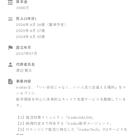
資本金
1000万
売上(3年分)
2026
年
6
月
26億（着地予定）
2025
年
6
月
17億
2024
年
6
月
10億
設立年月
2017年07月
代表者氏名
渡辺 健太
事業内容
irodasは、『いい会社じゃなく、いい人生に出逢える場所』をコ
ンセプトに、
新卒領域を中心に多角的なキャリア支援サービスを展開していま
す。
【1】就活対策コミュニティ「irodasSALON」
【2】納得内定まで伴走する「irodas新卒エージェント」
【3】ITエンジニア就活に特化した「irodasTech」の3サービスを