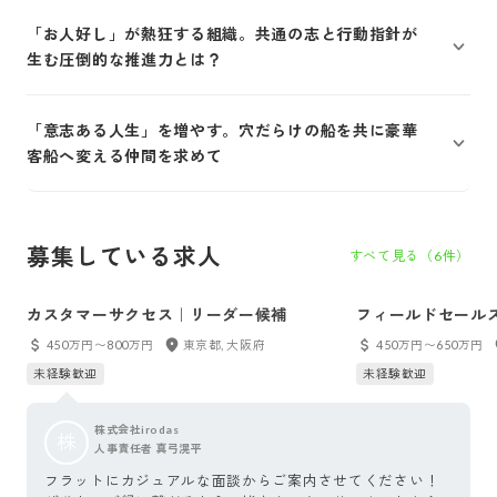
「お人好し」が熱狂する組織。共通の志と行動指針が
生む圧倒的な推進力とは？
「意志ある人生」を増やす。穴だらけの船を共に豪華
客船へ変える仲間を求めて
募集している求人
すべて見る（
6
件）
カスタマーサクセス｜リーダー候補
フィールドセール
450万円〜800万円
東京都, 大阪府
450万円〜650万円
未経験歓迎
未経験歓迎
株式会社irodas
株
人事責任者 真弓滉平
フラットにカジュアルな面談からご案内させてください！