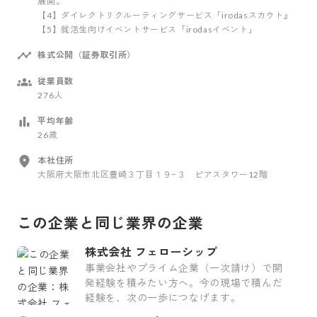
展開。
【4】ダイレクトリクルーティングサービス「irodasスカウト』
【5】就活生向けイベントサービス「irodasイベント」
株式公開（証券取引所）
従業員数
276人
平均年齢
26歳
本社住所
大阪府大阪市北区豊崎３丁目１９−３ ピアスタワー12階
この企業と同じ業界の企業
株式会社 フェローシップ
事業会社やプライム企業（一次請け）で開
発経験を積みたい方へ。今の現場で積んだ
経験を、次の一歩につなげます。