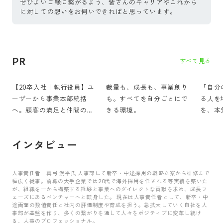
ぜひよいご縁に繋がるよう、皆さんのキャリアやこれから
に対しての想いをお伺いできればと思っています。
PR
すべて見る
【20卒入社｜執行役員】ユ
裁量も、成長も、事業創り
「自分
ーザーから事業本部統括
も。すべてを自分ごとにで
る人を
へ。顧客の満足と仲間の幸
きる環境。
を、本
せを「両立」させる挑戦
所。
インタビュー
人事責任者 真弓 滉平氏 人事部にて新卒・中途採用の戦略立案から研修まで
幅広く従事。前職の大手企業では20代で海外採用を任される等実績を築いた
が、組織を一から構築する経験と事業へのダイレクトな貢献を求め、成長フ
ェーズにあるベンチャーへと転身した。 現在は人事責任者として、新卒・中
途両面の数値責任と社内の評価制度や育成を担う。急拡大していく自社を人
事部が基盤を作り、多くの繋がりを通して人々をポジティブに変革し続け
る、人事のプロフェッショナル。