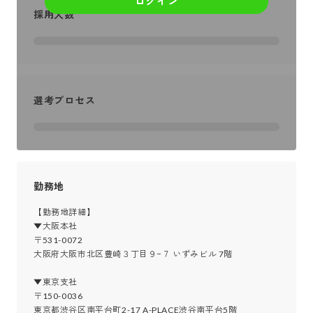
ログイン
採用人数
選考プロセス
勤務地
【勤務地詳細】

▼大阪本社

〒531-0072

大阪府大阪市北区豊崎３丁目９−７ いずみビル 7階

▼東京支社

〒150-0036

東京都渋谷区南平台町2-17 A-PLACE渋谷南平台5階
