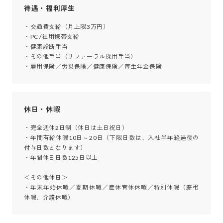
待遇・福利厚生
・交通費支給（月上限3万円）

・PC /社用携帯支給

・健康診断手当

・その他手当（リファーラル採用手当）

・雇用保険／労災保険／健康保険／厚生年金保険
休日・休暇
・完全週休2日制（休日は土日祝日）

・年間有給休暇10日～20日（下限日数は、入社半年経過後の
付与日数となります）

・年間休日日数125日以上

＜その他休日＞

・年末年始休暇／夏期休暇／産休育休休暇／特別休暇（慶弔
休暇、介護休暇）