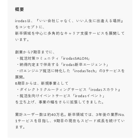
概要
irodasは、『いい会社じゃなく、いい人生に出逢える場所』
をコンセプトに、

新卒領域を中心に多角的なキャリア支援サービスを展開して
います。

創業から7期目までに、

 ・就活対策コミュニティ「irodasSALON」

 ・納得内定まで伴走する「irodas新卒エージェント」

 ・ITエンジニア就活に特化した「irodasTech」の3サービスを
展開。

8期目からは、新規事業として

 ・ダイレクトリクルーティングサービス「irodasスカウト』

 ・就活生向けイベントサービス「irodasイベント」

を立ち上げ、事業の幅をさらに拡張してきました。

累計ユーザー数は約40万名。新卒領域では、3年後の業界No.
1サービスを目指し、9期目の現在もスピード成長を続けてい
ます。