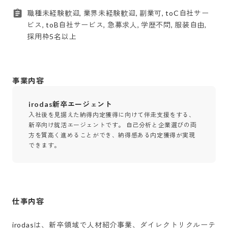
職種未経験歓迎, 業界未経験歓迎, 副業可, toC自社サー
ビス, toB自社サービス, 急募求人, 学歴不問, 服装自由,
採用枠5名以上
事業内容
irodas新卒エージェント
入社後を見据えた納得内定獲得に向けて伴走支援をする、
新卒向け就活エージェントです。 自己分析と企業選びの両
方を質高く進めることができ、納得感ある内定獲得が実現
できます。
仕事内容
irodasは、新卒領域で人材紹介事業、ダイレクトリクルーテ