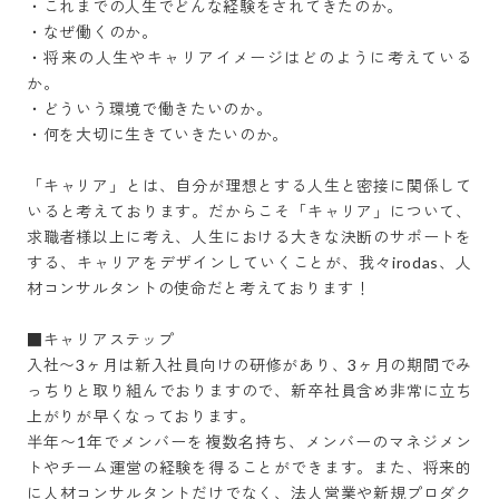
・これまでの人生でどんな経験をされてきたのか。

・なぜ働くのか。

・将来の人生やキャリアイメージはどのように考えている
か。

・どういう環境で働きたいのか。

・何を大切に生きていきたいのか。

「キャリア」とは、自分が理想とする人生と密接に関係して
いると考えております。だからこそ「キャリア」について、
求職者様以上に考え、人生における大きな決断のサポートを
する、キャリアをデザインしていくことが、我々irodas、人
材コンサルタントの使命だと考えております！

■キャリアステップ

入社〜3ヶ月は新入社員向けの研修があり、3ヶ月の期間でみ
っちりと取り組んでおりますので、新卒社員含め非常に立ち
上がりが早くなっております。

半年〜1年でメンバーを複数名持ち、メンバーのマネジメン
トやチーム運営の経験を得ることができます。また、将来的
に人材コンサルタントだけでなく、法人営業や新規プロダク