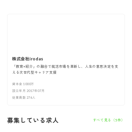
株式会社irodas
「教育×紹介」の融合で就活市場を革新し、人生の意思決定を支
える次世代型キャリア支援
資本金
1000万
設立年月
2017年07月
従業員数
276
人
募集している求人
すべて見る（
5
件）