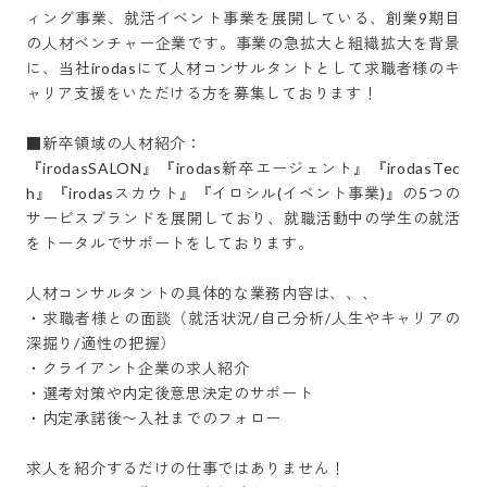
ィング事業、就活イベント事業を展開している、創業9期目
の人材ベンチャー企業です。事業の急拡大と組織拡大を背景
に、当社irodasにて人材コンサルタントとして求職者様のキ
ャリア支援をいただける方を募集しております！

■新卒領域の人材紹介：

『irodasSALON』『irodas新卒エージェント』『irodasTec
h』『irodasスカウト』『イロシル(イベント事業)』の5つの
サービスブランドを展開しており、就職活動中の学生の就活
をトータルでサポートをしております。

人材コンサルタントの具体的な業務内容は、、、

・求職者様との面談（就活状況/自己分析/人生やキャリアの
深掘り/適性の把握）

・クライアント企業の求人紹介

・選考対策や内定後意思決定のサポート

・内定承諾後〜入社までのフォロー

求人を紹介するだけの仕事ではありません！
