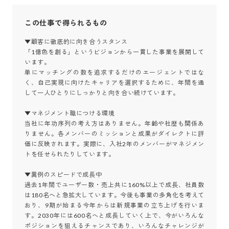
この仕事で得られるもの
▼顧客に徹底的に向き合うスタンス

「1億色を創る」というビジョンから一貫した事業を展開して
います。

単にマッチングの数を追求するだけのエージェントではな
く、自己実現に向けたキャリアを選択するために、年間を通
して一人ひとりにしっかりと向き合い続けています。

▼マネジメント職につける環境

当社に年功序列の考え方はありません。年齢や社歴も関係あ
りません。各メンバーのミッションと成果がダイレクトに評
価に反映されます。実際に、入社2年のメンバーがマネジメン
トを任せられたりしています。

▼異例のスピードで成長中

過去1年間でユーザー数・売上共に160%以上で成長、社員数
は180名へと急拡大しています。今後も事業の多角化を考えて
おり、9期が始まる今年からは新規事業の立ち上げを行いま
す。2030年には600名へと成長していく上で、今がいろんな
ポジションを狙えるチャンスであり、いろんなチャレンジが