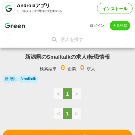
Androidアプリ
インストール
リアルタイムに通知が受け取れる
ログイン
会員登録
求人を探す
新潟県のSmalltalkの求人/転職情報
0
0
検索結果
企業
求人
新潟県
Smalltalk
<
1
>
<
1
>