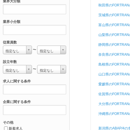
業界大分類
秋田県のFORTRA
茨城県のFORTRA
業界小分類
富山県のFORTRA
山梨県のFORTRA
従業員数
静岡県のFORTRA
〜
指定なし
指定なし
奈良県のFORTRA
設立年数
島根県のFORTRA
〜
指定なし
指定なし
山口県のFORTRA
求人に関する条件
愛媛県のFORTRA
佐賀県のFORTRA
企業に関する条件
大分県のFORTRA
沖縄県のFORTRA
その他
新潟県のABAP/4の
新着求人