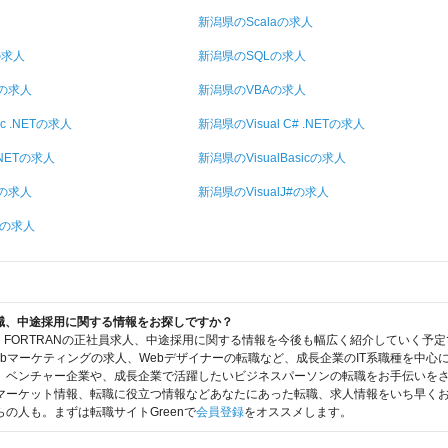
新潟県のScalaの求人
の求人
新潟県のSQLの求人
tの求人
新潟県のVBAの求人
ic .NETの求人
新潟県のVisual C# .NETの求人
 .NETの求人
新潟県のVisualBasicの求人
+の求人
新潟県のVisualJ#の求人
の求人
転職、中途採用に関する情報をお探しですか？
は、FORTRANの正社員求人、中途採用に関する情報を今後も幅広く紹介していく予
bマーケティングの求人、Webデザイナーの転職など、成長企業のIT系職種を中心
、ベンチャー企業や、成長企業で活躍したいビジネスパーソンの転職をお手伝いをさせ
マーケット情報、転職に役立つ情報などあなたにあった転職、求人情報をいち早く
の人も。まずは転職サイトGreenで
会員登録
をオススメします。