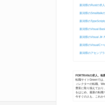
新潟県のRustの求人
新潟県のSmalltalk
新潟県のTypeScrip
新潟県のVisual Bas
新潟県のVisual J#
新潟県のVisualC+
新潟県のアセンブラ
FORTRANの求人、
転職サイトGreenで
ィレクターの転職、We
豊富に取り揃えており
をはじめ、最新の転職
今すぐの人も、これから