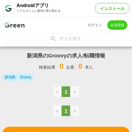
Androidアプリ
インストール
リアルタイムに通知が受け取れる
ログイン
会員登録
求人を探す
新潟県のGroovyの求人/転職情報
0
0
検索結果
企業
求人
新潟県
Groovy
<
1
>
<
1
>