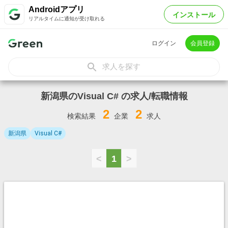
Androidアプリ
インストール
リアルタイムに通知が受け取れる
ログイン
会員登録
求人を探す
新潟県のVisual C# の求人/転職情報
2
2
検索結果
企業
求人
新潟県
Visual C#
<
1
>