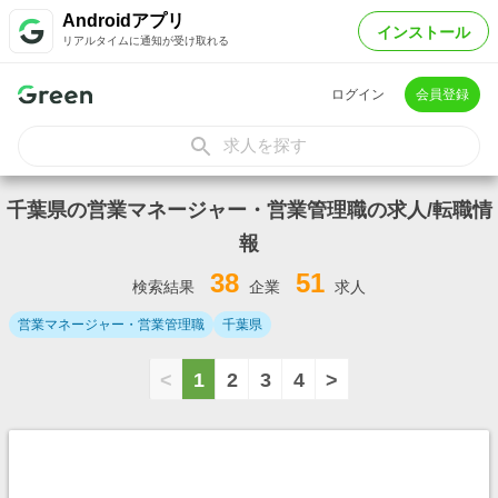
Androidアプリ
インストール
リアルタイムに通知が受け取れる
ログイン
会員登録
求人を探す
千葉県の営業マネージャー・営業管理職の求人/転職情
報
38
51
検索結果
企業
求人
営業マネージャー・営業管理職
千葉県
<
1
2
3
4
>