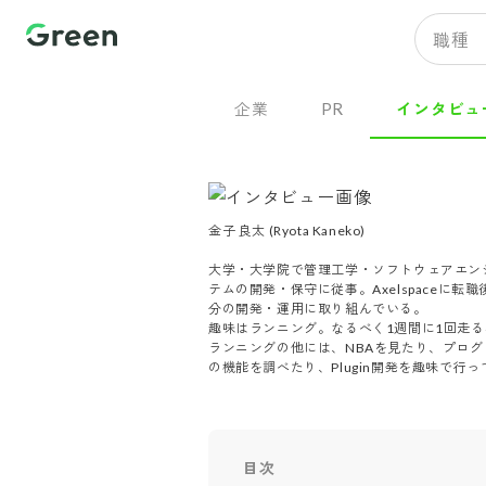
職種
企業
PR
インタビュ
金子 良太 (Ryota Kaneko)

大学・大学院で管理工学・ソフトウェアエンジ
テムの開発・保守に従事。Axelspaceに転
分の開発・運用に取り組んでいる。

趣味はランニング。なるべく1週間に1回走る様に
ランニングの他には、NBAを見たり、プログラミ
の機能を調べたり、Plugin開発を趣味で行
目次