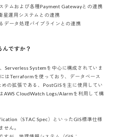
よび各種Payment Gatewayとの連携

星運用システムとの連携

るデータ処理パイプラインとの連携
るんですか？
rverless Systemを中心に構成されていま
はTerraformを使っており、データベース
扱うための拡張である、PostGISを主に使用してい
CloudWatch Logs/Alarmを利用して構
ification（STAC Spec）といったGIS標準仕様
せん。

ころですが、地理情報システム（GIS：