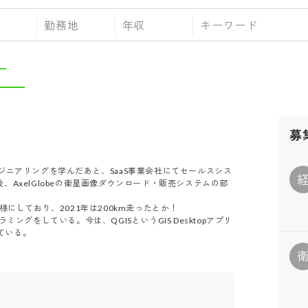
勤務地
年収
ー
募
ニアリングを学んだあと、SaaS事業会社にてセールスシス
職後、AxelGlobeの衛星画像ダウンロード・販売システムの部
しており、2021年は200km走ったとか！

ングをしている。今は、QGISというGIS Desktopアプリ
っている。