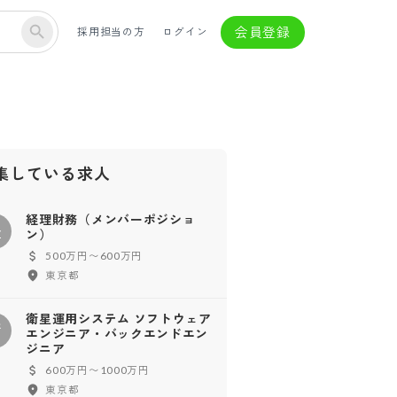
会員登録
採用担当の方
ログイン
集している求人
経理財務（メンバーポジショ
経
ン）
500万円〜600万円
東京都
衛星運用システム ソフトウェア
衛
エンジニア・バックエンドエン
ジニア
600万円〜1000万円
東京都