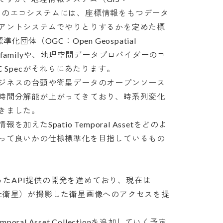
n System）のエコシステムには、座標情報をもつデータ
アントシステムでやりとりするかを定めた標
体（OGC：Open Geospatial 
PI familyや、地理空間データプロバイダーのコ
Specがそれらにあたります。

ジネスの台頭や衛星データのオープンソース
時間分解能が上がってきており、時系列変化
ました。

えたSpatio Temporal Assetをどのよ
って良いかの仕様標準化を目指しているもの
ecに従ったAPI提供の開発を進めており、現在は
した自社衛星）が撮影した衛星画像へのアクセスを提
oral Asset Collectionを追加していく予定