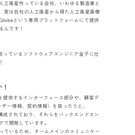
人工衛星作っている会社、いわゆる製造業と
、実は自社の人工衛星から得た人工衛星画像
Globeという専用プラットフォームにて提供
んです！

発を担っているソフトウェアエンジニア金子に仕
！
い！
クトを提供するインターフェース部分や、顧客デ
est), ユーザー情報、契約情報）を扱ったりと、
から構成されており、それらをバックエンドエン
で開発しています。

っているため、チームメインのコミュニケー