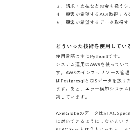
３．請求・支払などお金を扱うシステムお
４．顧客が希望するAOI取得する衛
５．顧客が希望するデータ取得す
どういった技術を使用してい
使用言語は主にPython3です。

システム運用はAWSを使っていて、Se
す。AWSのインフラリソース管理に
はPostgresqlとGISデータを
ます。あと、エラー検知システムはAWS 
築しています。

AxelGlobeのデータはSTAC Spec
に対応できるようにしないといけま
STAC Specとは？といったと