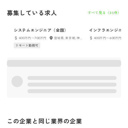
募集している求人
すべて見る（
31
件）
システムエンジニア（全国）
インフラエンジニア
400万円〜700万円
宮城県, 東京都, 神奈川県, 千葉県, 埼玉県, 愛知県, 岐阜県, 三重県, 大阪府, 兵庫県, 京都府, 奈良県, 福岡県, 長崎県, 熊本県, 鹿児島県
400万円〜600万円
リモート勤務可
この企業と同じ業界の企業