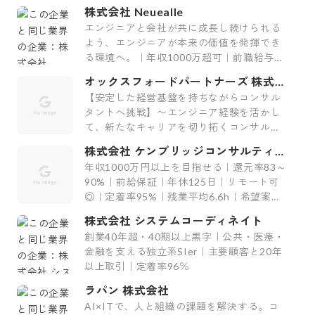
株式会社 Neuealle
エンジニアと会社が共に成長し続けられる
よう、エンジニアが本来の価値を発揮でき
る環境へ。｜年収1000万超可｜前職給与保
証｜最上流案件｜裁量大
オックスフォードパートナーズ 株式会
社
【安定した経営基盤を持ちながらコンサル
タントへ挑戦】〜エンジニア経験を活かし
て、新たなキャリアを切り拓くコンサルテ
ィング会社〜
株式会社 ケンブリッジコンサルティン
グ
年収1000万円以上を目指せる｜還元率83～
90%｜前給保証｜年休125日｜リモート可
◎｜定着率95%｜残業平均6.6h｜希望案件
率100%
株式会社 システムコーディネイト
創業40年超・40期以上黒字｜公共・医療・
金融を支える独立系SIer｜主要顧客と20年
以上取引｜定着率96％
ラパン 株式会社
AI×ITで、人と組織の課題を解決する。コ