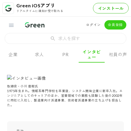
Green iOSアプリ
インストール
リアルタイムに通知が受け取れる
ログイン
会員登録
求人を探す
インタビ
企業
求人
PR
社員の声
ュー
取締役・小川 直樹氏

1975年生まれ。情報系専門学校を卒業後、システム開発企業に新卒入社。エ
ンジニアとしてのキャリアのほか、営業領域での業務も経験した後の2002年
に同社に入社し、製造業向け派遣事業、技術者派遣事業の立ち上げを担当し
た。