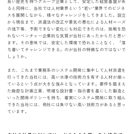
長い歴史を持つグループ企業として、安定した経営基盤があ
ると同時に、当社では人材業界という“若い”業界でのビジネ
スを展開しながら、様々なチャレンジをしてきました。設立
から現在まで、派遣法の改正や景気の悪化による人材ニーズ
の低下等、予測できない変化にも対応できたのは、挑戦を恐
れないベンチャー企業的な気質が当社にあったからだと思い
ます。その意味では、安定した環境で恐れることなく、「落
ち着いてチャレンジできる」のが当社の特徴なのではないで
しょうか。

また、これまで業務系のシステム開発に集中して人材派遣を
行ってきた当社には、高い水準の技術力を有する人材が揃っ
ているという点が大きな強みとなっています。要件を踏まえ
た緻密な計画立案、明確な設計書・指示書を基にした製造と
いった開発ポリシーを持ち、着実にシステム開発に取り組ん
できた当社には、他社には負けない高い技術力があると思っ
ています。