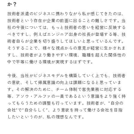
か？
技術者派遣のビジネスに携わりながら私が感じてきたのは、
技術者という存在が企業の前面に出ることの難しさです。当
社の今後については、もっと技術者の思いを経営に反映する
べきですし、例えばエンジニア出身の社長が登場する等、技
術者自らが企業を切り盛りしてほしいと思っているんです。
そうすることで、様々な視点からの意見が経営に生かされま
すし、技術者がより働きやすい環境、職種を超えた関係性の
中で平等に働ける環境が実現するはずです。

今後、当社がビジネスモデルを構築していく上でも、技術者
の意欲、そして帰属意識の向上は課題になると思っていま
す。その解決のために、チーム体制で客先業務に対応する
等、アソウ・アルファの一員であるという意識をより強く持
ってもらうための調整も行っています。技術者が、“自分の
会社”で“自分らしく”、より意欲を持って働ける会社を目指
したいというのが、私の理想なんです。