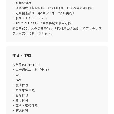
・報奨金制度

・研修制度（技術研修、階層別研修、ビジネス基礎研修）

・定期健康診断（年1回／7月〜9月に実施）

・社内レクリエーション

・RELO CLUB加入（会員価格で利用可能）

※全国650万人の会員を持つ「福利厚生倶楽部」のプラチナプ
ランが無料で利用できます。
休日・休暇
＜年間休日124日＞

・完全週休二日制（土日）

・祝日

・GW

・夏季休暇

・年末年始休暇

・有給休暇

・慶弔休暇

・産前・産後休暇

・育児休暇
