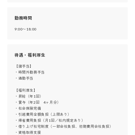
勤務時間
9:00〜18:00
待遇・福利厚生
【諸手当】

・時間外勤務手当

・通勤手当

【福利厚生】

・昇給（年1回）

・賞与（年2回　4ヶ月分）

・社会保険完備

・引越費用全額負担（上限あり）

・帰省費用負担（月1回／社内規定あり）

・借り上げ社宅制度（一部会社負担、初期費用会社負担）

・資格取得支援
