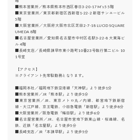
階

■熊本営業所／熊本県熊本市西区春日3-20-17 M’s5 5階

■東京営業所／東京都新宿区西新宿1-22-2 新宿サンエービル 
5階

■大阪営業所／大阪府大阪市北区芝田2-7-18 LUCID SQUARE 
UMEDA 8階

■名古屋営業所／愛知県名古屋市中村区名駅3-22-8 大東海ビ
ル 4階

■長崎支店／長崎県諫早市東小路町10番23号執行第二ビル 10
1号室

 【アクセス】

※クライアント先常駐勤務となります。

■福岡本社／福岡地下鉄空港線「天神駅」より徒歩1分

■熊本営業所／JR「熊本駅」より徒歩5分

■東京営業所／JR、東京メトロ丸ノ内線、都営地下鉄新宿
線・大江戸線、京王電鉄、小田急電鉄「新宿駅」より徒歩8分

■大阪営業所／阪急電鉄「梅田駅」より徒歩6分

■名古屋営業所／JR、名古屋市営地下鉄東山線・桜通線、名
鉄、近鉄「名古屋駅」より徒歩5分

■長崎支店／JR「本諫早駅」より徒歩5分