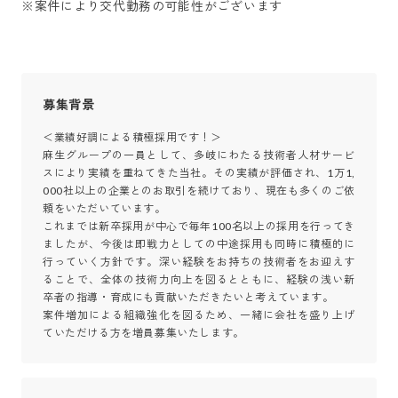
※案件により交代勤務の可能性がございます
募集背景
＜業績好調による積極採用です！＞

麻生グループの一員として、多岐にわたる技術者人材サービ
スにより実績を重ねてきた当社。その実績が評価され、1万1,
000社以上の企業とのお取引を続けており、現在も多くのご依
頼をいただいています。

これまでは新卒採用が中心で毎年100名以上の採用を行ってき
ましたが、今後は即戦力としての中途採用も同時に積極的に
行っていく方針です。深い経験をお持ちの技術者をお迎えす
ることで、全体の技術力向上を図るとともに、経験の浅い新
卒者の指導・育成にも貢献いただきたいと考えています。

案件増加による組織強化を図るため、一緒に会社を盛り上げ
ていただける方を増員募集いたします。