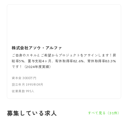
株式会社アソウ・アルファ
ご自身のスキルとご希望からプロジェクトをアサインします！昇
給率5%、賞与支給4ヶ月、有休取得率82.6%、育休取得率83.3%
です！（2024年度実績）
資本金
3000万円
設立年月
1995年09月
従業員数
995
人
募集している求人
すべて見る（
31
件）