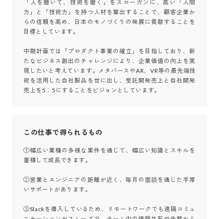
「人を磨いて、技術を磨く」をスローガンに、高い「人間
力」と「技術力」を持つ人材を輩出することで、顧客企業か
らの信頼を高め、日本のモノづくりの発展に貢献することを
目標としています。

中期計画では「プロダクト事業の確立」を目指しており、新
たなビジネス創出のチャレンジにより、企業価値の向上を実
現したいと考えています。メタバースやAR、VR等の最先端技
術を活用した自社製品を世に出し、受託開発売上と自社開発
売上を5：5にすることをビジョンとしています。
この仕事で得られるもの
①幅広い業種の多様な案件を通じて、幅広い知識とスキルを
蓄積して成長できます。

②営業とエンジニアの距離が近く、毎月の面談を通じた手厚
いサポートがあります。

③Slackを導入しているため、リモートワークでも遠隔コミュ
ニケーションがスムーズで、チーム内の情報共有や先輩から