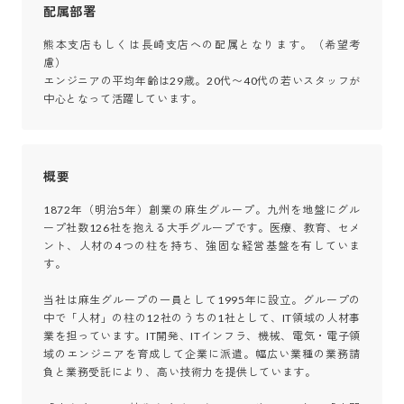
配属部署
熊本支店もしくは長崎支店への配属となります。（希望考
慮）

エンジニアの平均年齢は29歳。20代〜40代の若いスタッフが
中心となって活躍しています。
概要
1872年（明治5年）創業の麻生グループ。九州を地盤にグル
ープ社数126社を抱える大手グループです。医療、教育、セメ
ント、人材の4つの柱を持ち、強固な経営基盤を有していま
す。

当社は麻生グループの一員として1995年に設立。グループの
中で「人材」の柱の12社のうちの1社として、IT領域の人材事
業を担っています。IT開発、ITインフラ、機械、電気・電子領
域のエンジニアを育成して企業に派遣。幅広い業種の業務請
負と業務受託により、高い技術力を提供しています。
