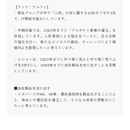
【アソウ・アルファ】

・麻生グループの中で「人材」の柱に属する12社のうちの1社
で、IT領域を強みにしています。

・中期計画では、2025年までに「プロダクト事業の確立」を
目指しています。人材育成による強化をベースに、注力分野
の強化を行い、新たなビジネスの創出、チャレンジにより価
値向上を実現したいと考えています。

・ビジョンは、2025年までに外で稼ぐ売上と中で稼ぐ売り上
げを5対5にし、2030年までに自社製品を世に出すことを目標
としています。

■自社製品を世に出す

・メタバースやAR、VR等、最先端技術を製品化することによ
り、他社との優位性を確立して、さらなる成長の原動力にし
たいと考えています。