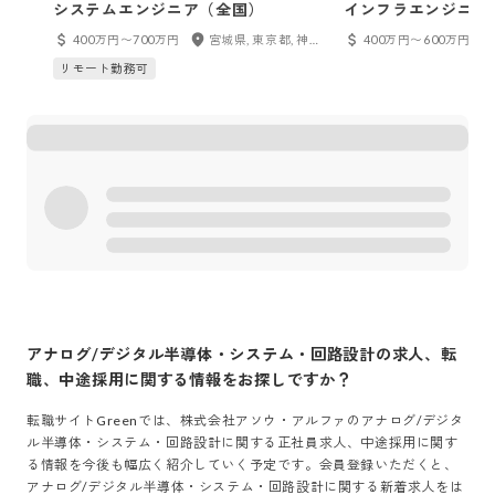
システムエンジニア（全国）
インフラエンジニア
400万円〜700万円
宮城県, 東京都, 神奈川県, 千葉県, 埼玉県, 愛知県, 岐阜県, 三重県, 大阪府, 兵庫県, 京都府, 奈良県, 福岡県, 長崎県, 熊本県, 鹿児島県
400万円〜600万円
リモート勤務可
アナログ/デジタル半導体・システム・回路設計
の求人、転
職、中途採用に関する情報をお探しですか？
転職サイトGreenでは、
株式会社アソウ・アルファ
の
アナログ/デジタ
ル半導体・システム・回路設計
に関する正社員求人、中途採用に関す
る情報を今後も幅広く紹介していく予定です。会員登録いただくと、
アナログ/デジタル半導体・システム・回路設計
に関する新着求人をは