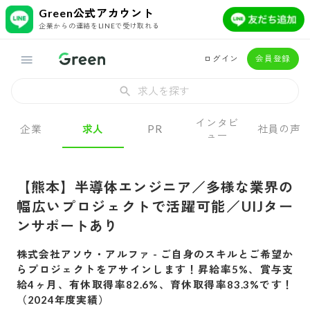
Green公式アカウント
企業からの連絡をLINEで受け取れる
ログイン
会員登録
求人を探す
インタビ
企業
求人
PR
社員の声
ュー
【熊本】半導体エンジニア／多様な業界の
幅広いプロジェクトで活躍可能／UIJター
ンサポートあり
株式会社アソウ・アルファ
-
ご自身のスキルとご希望か
らプロジェクトをアサインします！昇給率5%、賞与支
給4ヶ月、有休取得率82.6%、育休取得率83.3%です！
（2024年度実績）