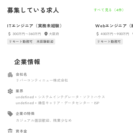
募集している求人
すべて見る（
4
件）
ITエンジニア（実務未経験）
Webエンジニア（
300万円〜360万円
大阪府
400万円〜900万円
リモート勤務可
未経験歓迎
リモート勤務可
企業情報
会社名
リバーコンティニュー株式会社
業界
undefined > システムインテグレータ・ソフトハウス
undefined > 通信キャリア・データセンター・ISP
企業の特徴
カジュアル面談歓迎
、残業少なめ
資本金