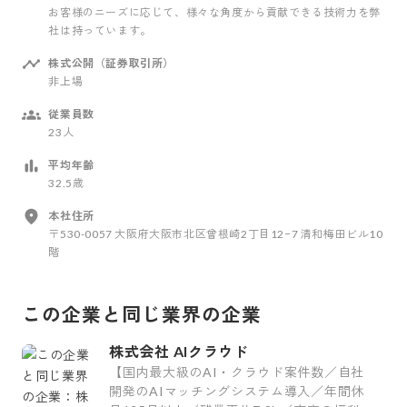
お客様のニーズに応じて、様々な角度から貢献できる技術力を弊
社は持っています。
株式公開（証券取引所）
非上場
従業員数
23人
平均年齢
32.5歳
本社住所
〒530-0057 大阪府大阪市北区曾根崎2丁目12−7 清和梅田ビル10
階
この企業と同じ業界の企業
株式会社 AIクラウド
【国内最大級のAI・クラウド案件数／自社
開発のAIマッチングシステム導入／年間休