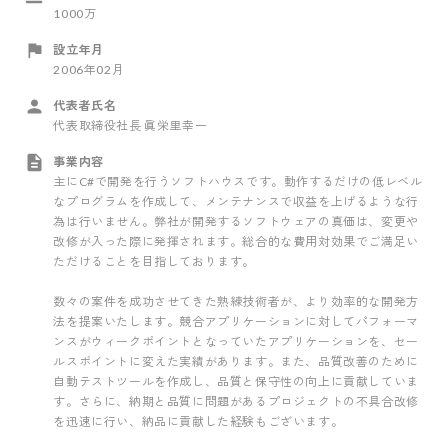
1000万
設立年月
2006年02月
代表者氏名
代表取締役社長 眞栄里幸一
事業内容
主にC#で開発を行うソフトハウスです。動作するだけの低レベル
なプログラムを作成して、メンテナンスで収益を上げるような行
為は行いません。弊社が開発するソフトウェアの真価は、変更や
改修が入った際に発揮されます。総合的な費用対効果でご満足い
ただけることを目指しております。
数々の案件を成功させてきた熟練技術者が、より効率的な開発方
法を提案いたします。競合アプリケーションに対してパフォーマ
ンスがウィークポイントとなっていたアプリケーションを、セー
ルスポイントに変えた実績があります。また、品質改善のために
自動テストツールを作成し、品質と保守性の向上に貢献していま
す。さらに、納期と品質に問題があるプロジェクトの不具合改修
を迅速に行い、納品に貢献した経験もございます。