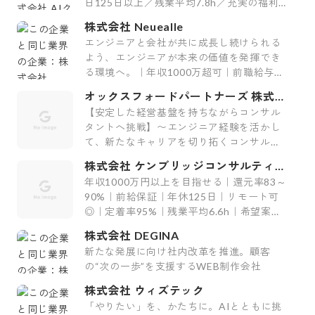
日125日以上／残業平均7.8h／充実の福利
厚生29制度／平均案件紹介数61件】
株式会社 Neuealle
エンジニアと会社が共に成長し続けられる
よう、エンジニアが本来の価値を発揮でき
る環境へ。｜年収1000万超可｜前職給与保
証｜最上流案件｜裁量大
オックスフォードパートナーズ 株式会
社
【安定した経営基盤を持ちながらコンサル
タントへ挑戦】〜エンジニア経験を活かし
て、新たなキャリアを切り拓くコンサルテ
ィング会社〜
株式会社 ケンブリッジコンサルティン
グ
年収1000万円以上を目指せる｜還元率83～
90%｜前給保証｜年休125日｜リモート可
◎｜定着率95%｜残業平均6.6h｜希望案件
率100%
株式会社 DEGINA
新たな発展に向け社内改革を推進。顧客
の“次の一歩”を支援するWEB制作会社
株式会社 ウィズテック
「やりたい」を、かたちに。AIとともに挑