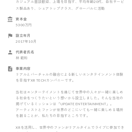
カジュアル面談歓迎
、上場を目指す
、平均年齢20代
、自社サービ
ス製品あり
、シェアトップクラス
、グローバルに活動
資本金
5300万円
設立年月
2017年10月
代表者氏名
林 範和
事業内容
リアルとバーチャルの融合による新しいエンタテインメント体験
を目指すXR TECHカンパニーです。
当社はエンターテイメントを通じて世界中の人々が一緒に楽しめ
る社会をつくりたいという想いから設立しました。そんな当社の
掲げているミッションは「UPDATE ENTERTAINMENT」。
アーティストとファンが世界のどこにいても一緒に楽しめる場所
を創ることが、私たちの目指すところです。
XRを活用し、世界中のファンがリアルタイムでライブに参加でき