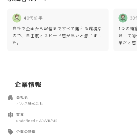
40代前半
3
自社で企画から配信まですべて賄える環境な
1つの概
ので、自由度とスピード感が早いと感じまし
通して物
た。
業だと感
企業情報
会社名
バルス株式会社
業界
undefined > AR/VR/MR
企業の特徴