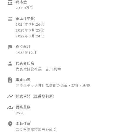
資本金
2,000万円
売上(3年分)
2024
年
7
月
26億
2023
年
7
月
25億
2022
年
7
月
24.5
設立年月
1932年12月
代表者氏名
代表取締役社長 吉川 利幸
事業内容
プラスチック日用品雑貨の企画・製造・販売.
株式公開（証券取引所）
従業員数
95人
本社住所
奈良県葛城市加守646-2