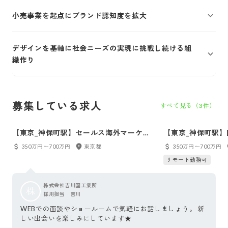
小売事業を起点にブランド認知度を拡大
デザインを基軸に社会ニーズの実現に挑戦し続ける組
織作り
募集している求人
すべて見る（
3
件）
【東京_神保町駅】セールス海外マーケテ
【東京_神保町駅
ィング
ィングスタッフ
350万円〜700万円
東京都
350万円〜700万円
リモート勤務可
株式会社吉川国工業所
株
採用担当 吉川
WEBでの面談やショールームで気軽にお話しましょう。 新
しい出会いを楽しみにしています★