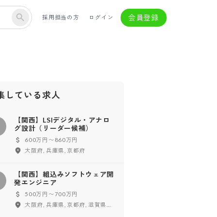
会員登録
採用担当の方
ログイン
集している求人
【関西】LSIデジタル・アナロ
【
グ設計（リーダー候補）
600万円〜860万円
大阪府, 兵庫県, 京都府
【関西】組込みソフトウェア開
【
発エンジニア
500万円〜700万円
大阪府, 兵庫県, 京都府, 滋賀県, 奈良県, 和歌山県