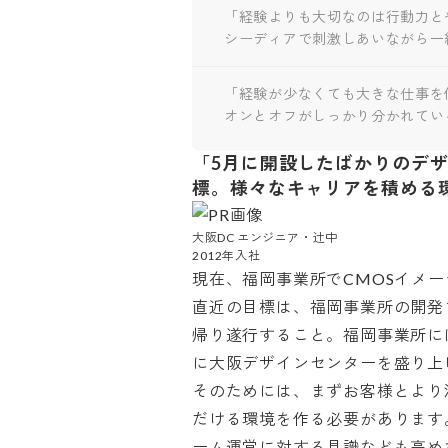
「経験よりも大切なのは行動力と
シーディアで刺激しあいながら一
「経験が少なくても大きな仕事を
オンとオフがしっかり分かれてい
「5月に開設したばかりのデ
標。様々なキャリアを積める
大阪DC エンジニア・辻中

2012年入社
現在、福岡事業所でCMOSイメー
直近の目標は、福岡事業所の開発
帰り遂行すること。福岡事業所に
に大阪デザインセンターを盛り上げ
そのためには、まずお客様とより
だける環境を作る必要があります
ーム運営に対する見識なども高めなけ