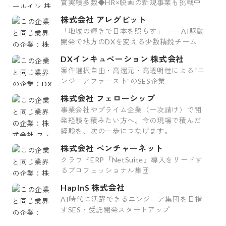
賞実績多数◆HR×映画の新規事業も挑戦中
株式会社 アレグビット
「地域の輝きで日本を照らす」── AI駆動
開発で地方のDXを変える少数精鋭チーム
DXインキュベーション 株式会社
案件選択自由・高還元・高透明性による“エ
ンジニアファースト”のSES企業
株式会社 フェローシップ
事業会社やプライム企業（一次請け）で開
発経験を積みたい方へ。今の現場で積んだ
経験を、次の一歩につなげます。
株式会社 ベンチャーネット
クラウドERP『NetSuite』導入をリードす
るプロフェッショナル集団
HapInS 株式会社
AI時代に活躍できるエンジニア集団を目指
すSES・受託開発スタートアップ