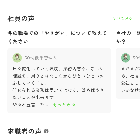
ャリアを積める環境でとも
れます。未経験でも興味を
さんあ
に成長しましょう」
持ったら気軽にご応募下さ
社員の声
い」
すべて見る
今の職場での「やりがい」について教えて
自社の「
ください
か？
50代後半
管理系
5
日々変化していく環境、業務内容や、新しい
まだまだ
課題を、周りと相談しながらひとつひとつ対
め、社員
応していくこと。
会社とし
任せられる業務は固定ではなく、望めばやり
いかなけ
たいことが出来ます。
やると宣言したこ
...
もっとみる
求職者の声