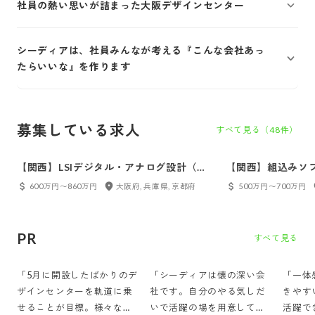
社員の熱い思いが詰まった大阪デザインセンター
シーディアは、社員みんなが考える『こんな会社あっ
たらいいな』を作ります
募集している求人
すべて見る（
48
件）
【関西】LSIデジタル・アナログ設計（リ
【関西】組込みソ
ーダー候補）
ア
600万円〜860万円
大阪府, 兵庫県, 京都府
500万円〜700万円
PR
すべて見る
「5月に開設したばかりのデ
「シーディアは懐の深い会
「一体
ザインセンターを軌道に乗
社です。自分のやる気しだ
きやす
せることが目標。様々なキ
いで活躍の場を用意してく
活躍で