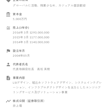
グローバルに活動
、残業少なめ
、カジュアル面談歓迎
資本金
5,000万円
売上(3年分)
2016
年
3
月
1293,000,000
2015
年
3
月
1177,000,000
2014
年
3
月
1140,000,000
設立年月
2004年05月
代表者氏名
代表取締役社長 高松 英樹
事業内容
LSIデザイン、組込みソフトウェアデザイン、システムインテグレ
ーション、インフラプロダクトデザインを主力としたエンジニア
リングサービス及びソリューション事業
株式公開（証券取引所）
非上場