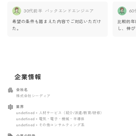
30代前半
バックエンドエンジニア
6
希望の条件も踏まえた内容でご対応いただけ
比較的年
た。
し、伸び
企業情報
会社名
株式会社シーディア
業界
undefined > 人材サービス（紹介/派遣/教育/研修）
undefined > 電気・電子・機械・半導体
undefined > その他コンサルティング系
企業の特徴