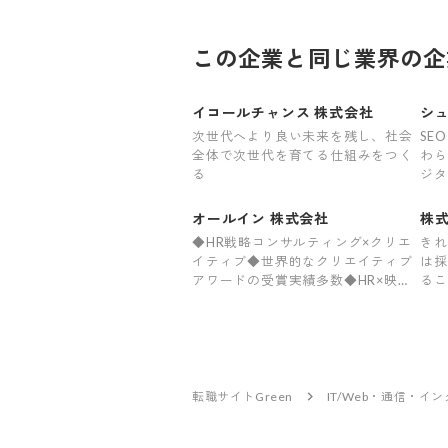
この企業と同じ業界の企
イコールチャンス 株式会社
シュ
次世代へより良い未来を残し、社会
SE
全体で次世代を育てる仕組みをつく
わら
る
ジタ
オールイン 株式会社
株式
◆HR戦略コンサルティング×クリエ
きれ
イティブ◆世界的なクリエイティブ
は採
アワードの受賞実績多数◆HR×映画
るこ
の新規事業も挑戦中
方を
転職サイトGreen
IT/Web・通信・イ