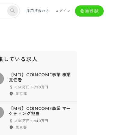
会員登録
採用担当の方
ログイン
集している求人
【MFJ】COINCOME事業 事業
【
責任者
360万円〜720万円
東京都
【MFJ】COINCOME事業 マー
【
ケティング担当
300万円〜540万円
東京都