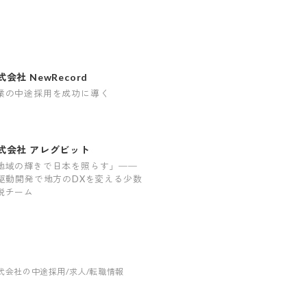
式会社 NewRecord
業の中途採用を成功に導く
式会社 アレグビット
地域の輝きで日本を照らす」──
I駆動開発で地方のDXを変える少数
鋭チーム
式会社の中途採用/求人/転職情報