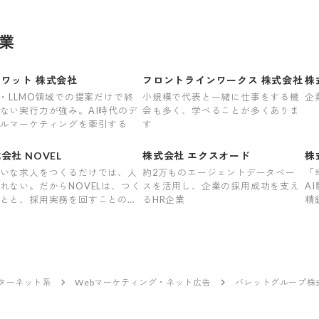
業
ワット 株式会社
フロントラインワークス 株式会社
株
O・LLMO領域での提案だけで終
小規模で代表と一緒に仕事をする機
企
ない実行力が強み。AI時代のデ
会も多く、学べることが多くありま
ルマーケティングを牽引する
す
会社 NOVEL
株式会社 エクスオード
株
いな求人をつくるだけでは、人
約2万ものエージェントデータベー
「
れない。だからNOVELは、つく
スを活用し、企業の採用成功を支え
A
とと、採用実務を回すことの両
るHR企業
精
やります。
ンターネット系
Webマーケティング・ネット広告
バレットグループ株