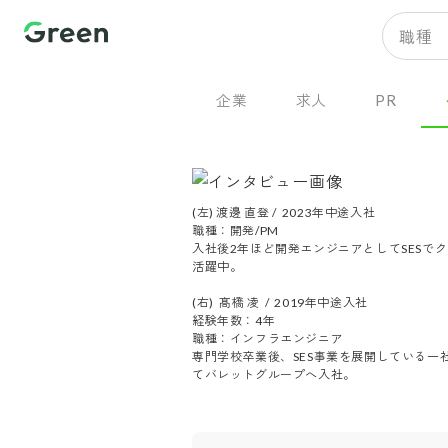
職種
企業
求人
PR
(左) 渡邊 直登 /  2023年中途入社

職種：開発/PM

入社後2年ほど開発エンジニアとしてSESで
活躍中。

(右)  髙橋 凌  /  2019年中途入社

経験年数：4年

職種：インフラエンジニア 

専門学校卒業後、SES事業を展開している一
てバレットグループへ入社。