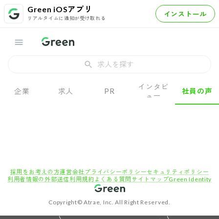
Green iOSアプリ
インストール
リアルタイムに通知が受け取れる
求人を探す
インタビ
企業
求人
PR
社員の声
ュー
採用をお考えの方
運営会社
プライバシーポリシー
セキュリティポリシー
利用者情報の外部送信
利用規約
よくある質問
サイトマップ
Green Identity
Copyright© Atrae, Inc. All Right Reserved.