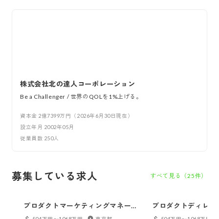
株式会社北の達人コーポレーション
Be a Challenger / 世界のQOLを1%上げる。
資本金
2億7399万円（2026年6月30日現在）
設立年月
2002年05月
従業員数
250
人
募集している求人
すべて見る（
25
件）
プロダクトマーケティングマネージ
プロダクトディレク
ャー候補｜インハウス
ンド商品／OEM・
504万円〜1068万円
東京都
504万円〜1068万円