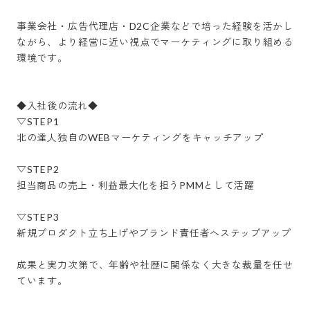
事業会社・広告代理店・D2C企業などで培った経験を活かし
ながら、より経営に近い視点でマーケティングに取り組める
環境です。

◆入社後の流れ◆

▽STEP1

北の達人独自のWEBマーケティングをキャッチアップ

▽STEP2

担当商品の売上・利益最大化を担うPMMとして活躍

▽STEP3

新規プロダクト立ち上げやブランド責任者へステップアップ

成果と実力次第で、年齢や社歴に関係なく大きな裁量を任せ
ています。
