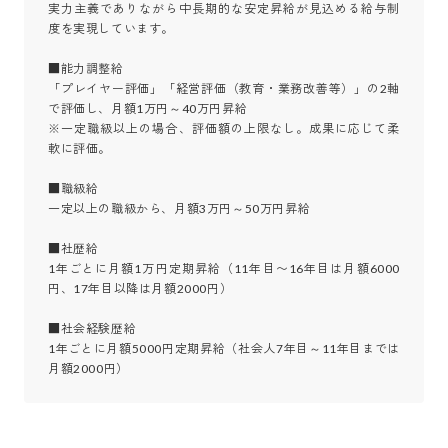
実力主義でありながら中長期的な安定昇給が見込める給与制
度を実現しています。

■能力調整給

「プレイヤー評価」「経営評価（教育・業務改善等）」の2軸
で評価し、月額1万円～40万円昇給

※一定職級以上の場合、評価額の上限なし。成果に応じて柔
軟に評価。

■職級給

一定以上の職級から、月額3万円～50万円昇給

■社歴給

1年ごとに月額1万円定期昇給（11年目〜16年目は月額6000
円、17年目以降は月額2000円）

■社会経験歴給

1年ごとに月額5000円定期昇給（社会人7年目～11年目までは
月額2000円）