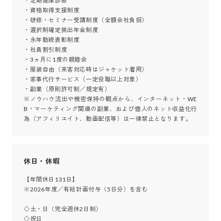
・定期健康診断

・資格取得支援制度

・研修・セミナー受講制度（全額会社負担）

・選択制確定拠出年金制度

・永年勤続表彰制度

・社員割引制度

・3ヵ月に1度の親睦会

・服装自由（来客対応時はジャケット着用）

・家事代行サービス（一定役職以上対象）

・副業（原則許可制／規定有）

※ノウハウ流出や機密保持の観点から、インターネット・WE
B・マーケティング関連の副業、および個人のネット収益化行
為（アフィリエイト、動画配信等）は一律禁止となります。
休日・休暇
【年間休日131日】

※2026年度／有給計画付与（5日分）を含む

◇土・日（完全週休2日制）

◇祝日
