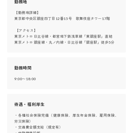
勤務地
【勤務地詳細】

東京都中央区銀座四丁目12番15号　歌舞伎座タワー17階

 【アクセス】

東京メトロ 日比谷線・都営地下鉄浅草線「東銀座駅」直結

東京メトロ 銀座線・丸ノ内線・日比谷線「銀座駅」徒歩5分
勤務時間
9:00〜18:00
待遇・福利厚生
・各種社会保険完備（健康保険、厚生年金保険、雇用保険、
労災保険）

・交通費全額支給（規定有）
