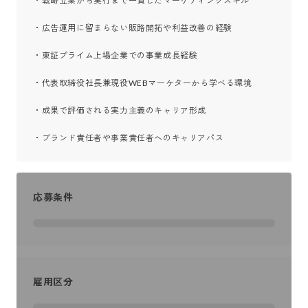
・戦略立案から実行まで一貫したマーケティングスキル

・広告運用に留まらない販路開拓や利益改善の経験

・東証プライム上場企業での事業成長経験

・代表取締役社長兼現役WEBマーケターから学べる環境

・成果で評価される実力主義のキャリア形成

・ブランド責任者や事業責任者へのキャリアパス
応募条件
雇用区分