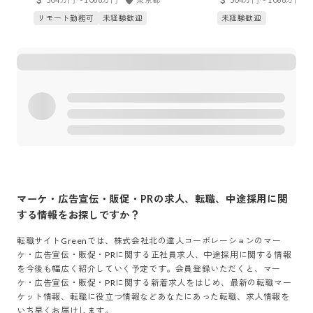
渉・生産戦略）
リモート勤務可
未経験歓迎
未経験歓迎
マーケ・広告宣伝・販促・PR
の求人、転職、中途採用に関
する情報をお探しですか？
転職サイトGreenでは、
株式会社北の達人コーポレーション
の
マー
ケ・広告宣伝・販促・PR
に関する正社員求人、中途採用に関する情報
を今後も幅広く紹介していく予定です。会員登録いただくと、
マー
ケ・広告宣伝・販促・PR
に関する新着求人をはじめ、最新の転職マー
ケット情報、転職に役立つ情報などあなたにあった転職、求人情報を
いち早くお届けします。