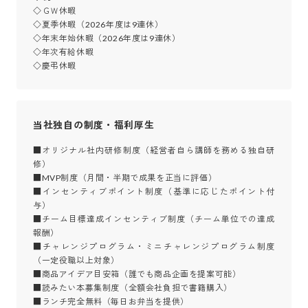
◇ＧＷ休暇

◇夏季休暇（2026年度は9連休）

◇年末年始休暇（2026年度は9連休）

◇年次有給休暇

◇慶弔休暇
当社独自の制度・福利厚生
■オリジナル社内研修制度（経営者自ら講師を務める独自研
修）

■MVP制度（月間・半期で成果を正当に評価）

■インセンティブポイント制度（基準に応じたポイント付
与）

■チーム目標達成インセンティブ制度（チーム単位での達成
報酬）

■チャレンジプログラム・ミニチャレンジプログラム制度
（一定役職以上対象）

■商品アイデア目安箱（誰でも商品企画を提案可能）

■読みたい本募集制度（全額会社負担で書籍購入）

■ランチ完全無料（毎日お弁当を提供）
