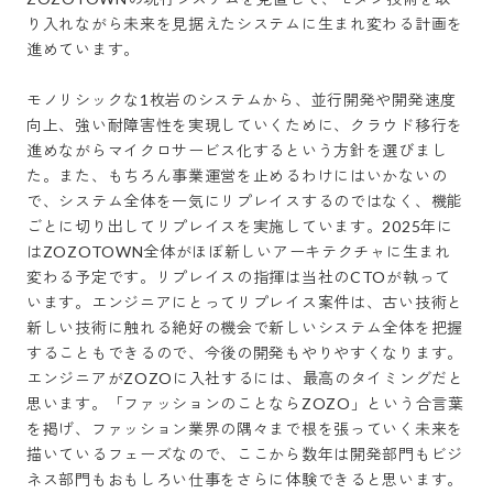
り入れながら未来を見据えたシステムに生まれ変わる計画を
進めています。

モノリシックな1枚岩のシステムから、並行開発や開発速度
向上、強い耐障害性を実現していくために、クラウド移行を
進めながらマイクロサービス化するという方針を選びまし
た。また、もちろん事業運営を止めるわけにはいかないの
で、システム全体を一気にリプレイスするのではなく、機能
ごとに切り出してリプレイスを実施しています。2025年に
はZOZOTOWN全体がほぼ新しいアーキテクチャに生まれ
変わる予定です。リプレイスの指揮は当社のCTOが執って
います。エンジニアにとってリプレイス案件は、古い技術と
新しい技術に触れる絶好の機会で新しいシステム全体を把握
することもできるので、今後の開発もやりやすくなります。
エンジニアがZOZOに入社するには、最高のタイミングだと
思います。「ファッションのことならZOZO」という合言葉
を掲げ、ファッション業界の隅々まで根を張っていく未来を
描いているフェーズなので、ここから数年は開発部門もビジ