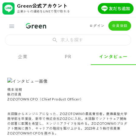
Green公式アカウント
企業からの連絡をLINEで受け取れる
ログイン
会員登録
求人を探す
企業
PR
インタビュー
橋本 祐樹 

執行役員

ZOZOTOWN CPO（Chief Product Officer）

未経験からエンジニアになった、ZOZOTOWNの最高責任者。慶應義塾大学
商学部を卒業後、新卒で株式会社ZOZOに入社。未経験でソフトウェア開発
の部署に配属を希望し、エンジニアライフを始める。ZOZOTOWNのプロダ
クト開発に携り、キャリアの階段を駆け上がる。2023年より執行役員兼