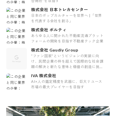
合商社”を目指す
株式会社 日本トレカセンター
日本のポップカルチャーを世界へ |「世界
を代表する会社を創る」
株式会社 ポルティ
あらゆる人に開かれた不動産流通プラット
フォームの開発を目指す不動産テック企業
株式会社 Gaudiy Group
“ファン国家“というビジョンの実装に向
け、民間企業の枠を超えて国際的な社会課
題の解決と新たな意味と価値の創造に挑む
会社です。
IVA 株式会社
AI×人の鑑定精度を武器に、巨大リユース
市場の最大プレイヤーを目指す