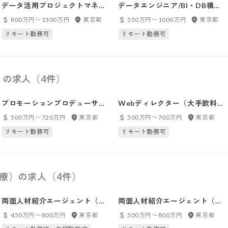
データ活用プロジェクトマネー
データエンジニア/BI・DB構
ジャー/BXG
築/BXG
800万円〜1300万円
東京都
550万円〜1000万円
東京都
リモート勤務可
リモート勤務可
）の求人（4件）
プロモーションプロデューサー
Webディレクター（大手飲料メ
（金融業界担当）
ーカー案件）
500万円〜720万円
東京都
500万円〜700万円
東京都
リモート勤務可
リモート勤務可
医療）の求人（4件）
両面人材紹介エージェント（未
両面人材紹介エージェント（経
経験者）
験者）
450万円〜800万円
東京都
500万円〜800万円
東京都