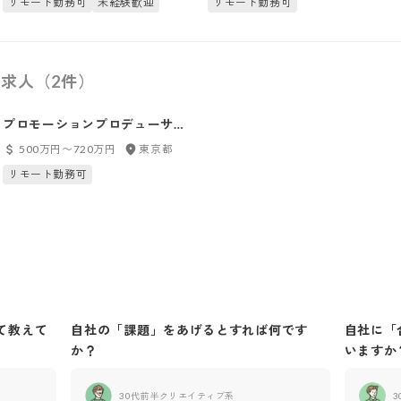
リモート勤務可
未経験歓迎
リモート勤務可
求人（2件）
プロモーションプロデューサー
（中央省庁・自治体案件担当）
500万円〜720万円
東京都
リモート勤務可
て教えて
自社の「課題」をあげるとすれば何です
自社に「
か？
いますか
30代前半
クリエイティブ系
3