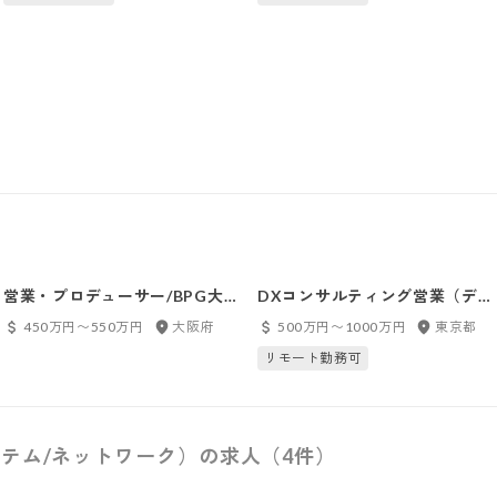
営業・プロデューサー/BPG大
DXコンサルティング営業（デ
阪
ジタルマーケティング、人材領
450万円〜550万円
大阪府
500万円〜1000万円
東京都
域）/BXG
リモート勤務可
テム/ネットワーク）の求人（4件）