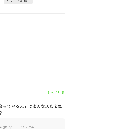
リモート勤務可
すべて見る
合っている人」はどんな人だと思
自社に「合っていない人」はど
？
思いますか？
0代前半
クリエイティブ系
30代前半
クリエイティブ系