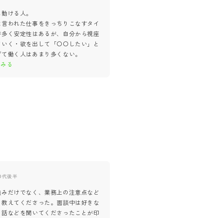
に動ける人。
退職した人、というわけではない
は言われた仕事をきっちりこなすタイ
今の社員には人の気持ちを考えら
が多く安定性はあるが、自分から視座
な優しい人が多いイメージ。
ていく・欲を出して「〇〇したい」と
人と相対する仕事なので、デリカ
げて働く人はあまり多くない。
い・人の気持を考えられないタイ
とみる
っとみる
0代後半
40代後半
Webデザイナー
強みだけでなく、業務上の注意点など
業務の幅が広く、安定して働けそ
く教えてくださった。面談中は好きな
受けました。
の話などを聞いてくださったことが印
体制もしっかりしているので、安