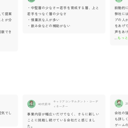
・中堅層の少なさ＝若手を育成する層、上と
能動的
えて提案
若手をつなぐ層の少なさ
弊社に
ことが分
・慎重派な人が多い
プの人
・飲み会などの補助がない
をあげ
貢献でき
声をあ
...
もっ
キャリアコンサルタント・コーデ
2
40代前半
ィネーター
囲気でし
会社の
事業内容が幅広いだけでなく、さらに新しい
も詳し
ことに挑戦し続けている会社だと感じまし
ゲーム
た。