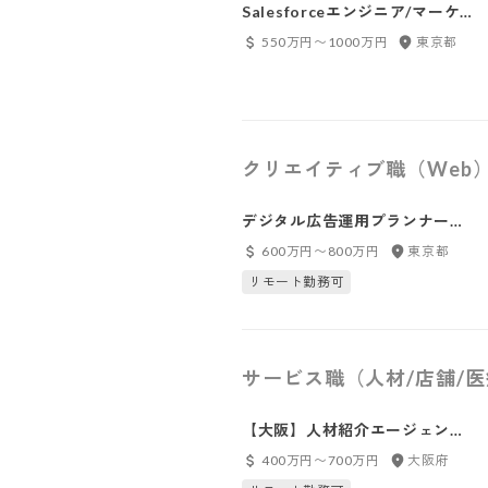
Salesforceエンジニア/マーケ
ティング領域/BXG
550万円〜1000万円
東京都
クリエイティブ職（Web
デジタル広告運用プランナー＆
ディレクター/BPG
600万円〜800万円
東京都
リモート勤務可
サービス職（人材/店舗/
【大阪】人材紹介エージェント
（ゲーム・エンタメ業界 ）
400万円〜700万円
大阪府