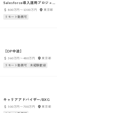
Salesforce導入運用プロジェク
トマネージャー/エンジニ
800万円〜1300万円
東京都
ア/BXG
リモート勤務可
【DP中途】
360万円〜480万円
東京都
リモート勤務可
未経験歓迎
キャリアアドバイザー/BXG
500万円〜700万円
東京都