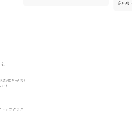
象に残
ー社
/派遣/教育/研修）
イベント
アトップクラス