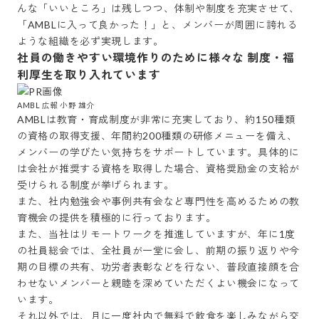
んな「いいところ」は残しつつ、体制や制度を充実させて、
「AMBLに入って良かった！」と、メンバーが周囲に誇れる
ような組織を必ず実現します。
社員の働きやすい環境作りのために様々な 制度・福
利厚生を取り入れています
AMBL 広報 小野 雄介
AMBLは教育・育成制度が非常に充実しており、約150種類
の資格の取得支援、年間約200種類の研修メニューを備え、
メンバーの学びたい気持ちをサポートしています。具体的に
は会社が推奨する資格を取得した場合、資格奨励金の支給が
受けられる制度が挙げられます。

また、社内勉強会や事例共有会など専門性を高めるための教
育機会の提供を積極的に行っております。

また、当社はリモートワークを推進していますが、年に1度
の社員総会では、全社員が一堂に会し、前期の振り返りや今
期の目標の共有、功労者表彰などを行ない、普段直接顔を合
わせないメンバーと親睦を深めていただくよい機会になって
います。

それ以外では、月に一度社内で無料で飲食を楽しみながら交