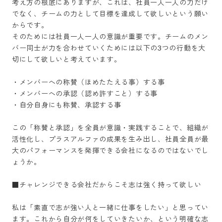
考え方の根底にありますが、これは、社員一人一人の力だけ
でなく、チームの力として目標を達成して欲しいという願い
からです。

そのためには社員一人一人の意識が重要です。チームのメン
バー同士が力を合わせていくためには以下の3つの行動を大
切にして欲しいと考えています。

・メンバーへの称賛（ほめたたえる事）する事

・メンバーへの承認（認め許すこと）する事

・自分自身にも称賛、承認する事

この「称賛と承認」を全員が意識・実践することで、組織が
活性化し、プラスアルファの成果を生み出し、社員全員が最
大のパフォーマンスを発揮できる会社になるのではないでし
ょうか。

■チャレンジできる会社だからこそ志は強く持って欲しい

私は「素直で志が強い人と一緒に仕事をしたい」と思ってい
ます。これから自分が何をしていきたいか、という明確な志