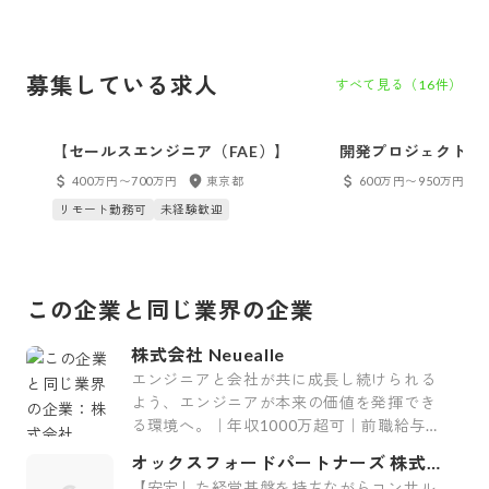
募集している求人
すべて見る（
16
件）
【セールスエンジニア（FAE）】
開発プロジェクトマ
400万円〜700万円
東京都
600万円〜950万円
リモート勤務可
未経験歓迎
この企業と同じ業界の企業
株式会社 Neuealle
エンジニアと会社が共に成長し続けられる
よう、エンジニアが本来の価値を発揮でき
る環境へ。｜年収1000万超可｜前職給与保
証｜最上流案件｜裁量大
オックスフォードパートナーズ 株式会
社
【安定した経営基盤を持ちながらコンサル