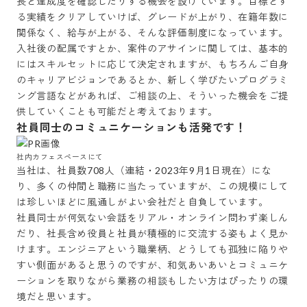
長と達成度を確認したりする機会を設けています。目標とす
る実績をクリアしていけば、グレードが上がり、在籍年数に
関係なく、給与が上がる、そんな評価制度になっています。

入社後の配属ですとか、案件のアサインに関しては、基本的
にはスキルセットに応じて決定されますが、もちろんご自身
のキャリアビジョンであるとか、新しく学びたいプログラミ
ング言語などがあれば、ご相談の上、そういった機会をご提
供していくことも可能だと考えております。
社員同士のコミュニケーションも活発です！
社内カフェスペースにて
当社は、社員数708人（連結・2023年9月1日現在）にな
り、多くの仲間と職務に当たっていますが、この規模にして
は珍しいほどに風通しがよい会社だと自負しています。

社員同士が何気ない会話をリアル・オンライン問わず楽しん
だり、社長含め役員と社員が積極的に交流する姿もよく見か
けます。エンジニアという職業柄、どうしても孤独に陥りや
すい側面があると思うのですが、和気あいあいとコミュニケ
ーションを取りながら業務の相談もしたい方はぴったりの環