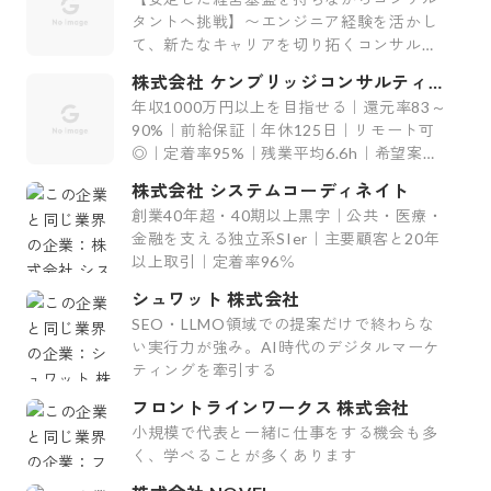
タントへ挑戦】〜エンジニア経験を活かし
て、新たなキャリアを切り拓くコンサルテ
ィング会社〜
株式会社 ケンブリッジコンサルティン
グ
年収1000万円以上を目指せる｜還元率83～
90%｜前給保証｜年休125日｜リモート可
◎｜定着率95%｜残業平均6.6h｜希望案件
率100%
株式会社 システムコーディネイト
創業40年超・40期以上黒字｜公共・医療・
金融を支える独立系SIer｜主要顧客と20年
以上取引｜定着率96％
シュワット 株式会社
SEO・LLMO領域での提案だけで終わらな
い実行力が強み。AI時代のデジタルマーケ
ティングを牽引する
フロントラインワークス 株式会社
小規模で代表と一緒に仕事をする機会も多
く、学べることが多くあります