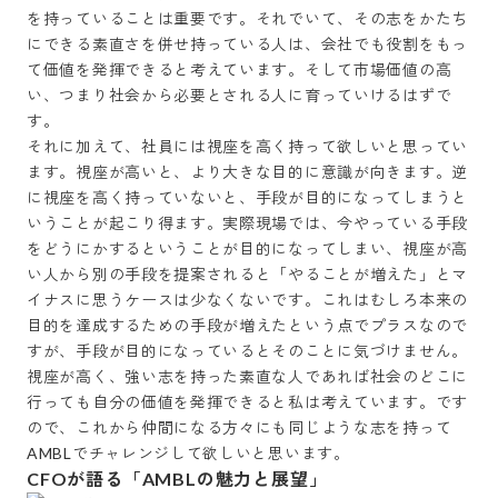
を持っていることは重要です。それでいて、その志をかたち
にできる素直さを併せ持っている人は、会社でも役割をもっ
て価値を発揮できると考えています。そして市場価値の高
い、つまり社会から必要とされる人に育っていけるはずで
す。

それに加えて、社員には視座を高く持って欲しいと思ってい
ます。視座が高いと、より大きな目的に意識が向きます。逆
に視座を高く持っていないと、手段が目的になってしまうと
いうことが起こり得ます。実際現場では、今やっている手段
をどうにかするということが目的になってしまい、視座が高
い人から別の手段を提案されると「やることが増えた」とマ
イナスに思うケースは少なくないです。これはむしろ本来の
目的を達成するための手段が増えたという点でプラスなので
すが、手段が目的になっているとそのことに気づけません。

視座が高く、強い志を持った素直な人であれば社会のどこに
行っても自分の価値を発揮できると私は考えています。です
ので、これから仲間になる方々にも同じような志を持って
AMBLでチャレンジして欲しいと思います。
CFOが語る「AMBLの魅力と展望」