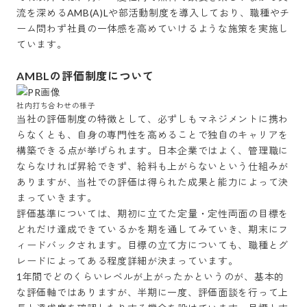
流を深めるAMB(A)Lや部活動制度を導入しており、職種やチ
ーム問わず社員の一体感を高めていけるような施策を実施し
ています。

AMBLの評価制度について
社内打ち合わせの様子
当社の評価制度の特徴として、必ずしもマネジメントに携わ
らなくとも、自身の専門性を高めることで独自のキャリアを
構築できる点が挙げられます。日本企業ではよく、管理職に
ならなければ昇給できず、給料も上がらないという仕組みが
ありますが、当社での評価は得られた成果と能力によって決
まっていきます。

評価基準については、期初に立てた定量・定性両面の目標を
どれだけ達成できているかを期を通してみていき、期末にフ
ィードバックされます。目標の立て方についても、職種とグ
レードによってある程度詳細が決まっています。

1年間でどのくらいレベルが上がったかというのが、基本的
な評価軸ではありますが、半期に一度、評価面談を行って上