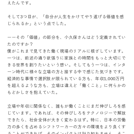
えたんです。

そして3つ目が、「自分が人生をかけてやり遂げる価値を感
じられるか」という点でした。

ーーその「価値」の部分を、小久保さんはどう定義されてい
たのですか？

僕がこれまで見てきた働く現場のリアルに根ざしています。
一つは、前述の通り欲張りに家族との時間をもっと大切にで
きる世界を創りたいという想い。そしてもう一つは、インタ
ーン時代に様々な立場の方と接する中で感じた気づきです。
経済的な事情で選択肢が限られている方も、年収1,000万円
を超えるような方も、立場は違えど「働くこと」に何らかの
もどかしさを抱えていた。

立場や年収に関係なく、誰もが働くことにまだ伸びしろを感
じています。であれば、その伸びしろをテクノロジーで解放
できたら、社会全体が大きく変わるはず。特に、日本の労働
力の多くを占めるシフトワーカーの方々の環境をより良くす
ることができれば、そのインパクトは計り知れません。そこ