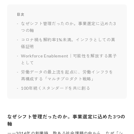
目次
なぜシフト管理だったのか。事業選定に込めた3
つの軸
コロナ禍も解約率1%未満。インフラとしての真
価証明
Workforce Enablement｜可能性を解放する黒子
として
労働データの最上流を起点に、労働インフラを
再構成する「マルチプロダクト戦略」
100年続くスタンダードを共に創る
なぜシフト管理だったのか。事業選定に込めた3つの
軸
ーー2016年の創業時、数ある社会課題の中から、なぜ「シ