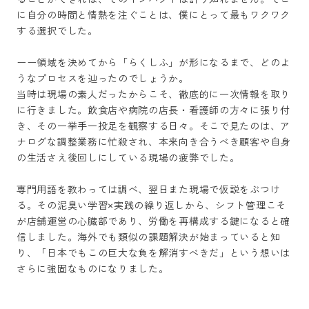
に自分の時間と情熱を注ぐことは、僕にとって最もワクワク
する選択でした。

ーー領域を決めてから「らくしふ」が形になるまで、どのよ
うなプロセスを辿ったのでしょうか。

当時は現場の素人だったからこそ、徹底的に一次情報を取り
に行きました。飲食店や病院の店長・看護師の方々に張り付
き、その一挙手一投足を観察する日々。そこで見たのは、ア
ナログな調整業務に忙殺され、本来向き合うべき顧客や自身
の生活さえ後回しにしている現場の疲弊でした。

専門用語を教わっては調べ、翌日また現場で仮説をぶつけ
る。その泥臭い学習×実践の繰り返しから、シフト管理こそ
が店舗運営の心臓部であり、労働を再構成する鍵になると確
信しました。海外でも類似の課題解決が始まっていると知
り、「日本でもこの巨大な負を解消すべきだ」という想いは
さらに強固なものになりました。
