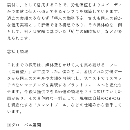
裏付け」として活用することで、労働価値をよりスピーディ
かつ柔軟に個人へ還元できるインフラを構築していきます。
過去の実績のみならず「将来の勤務予定」さえも個人の確か
な信用実績として評価できる構想であり、その具体的な一例
として、例えば実績に基づいた「給与の即時払い」などが考
えられます。

②採用領域

これまでの採用は、媒体費をかけて人を集め続ける「フロー
（消費型）」が主流でした。僕たちは、蓄積された労働デー
タから個人のスキルや実績を可視化し、低コストでミスマッ
チのないマッチングを実現するプラットフォームへと進化さ
せます。今後は提供できる価値の領域をさらに広げていく計
画があり、その具体的な一例として、現在は自社のOB/OG
を資産化する「タレントプール」などの仕組みから着手して
います。

③グローバル展開
