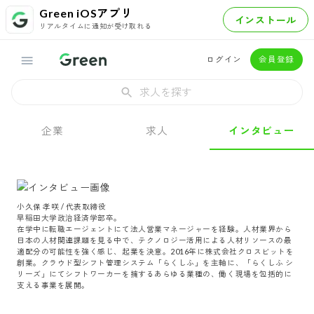
Green iOSアプリ
インストール
リアルタイムに通知が受け取れる
ログイン
会員登録
求人を探す
企業
求人
インタビュー
小久保 孝咲 / 代表取締役

早稲田大学政治経済学部卒。

在学中に転職エージェントにて法人営業マネージャーを経験。人材業界から
日本の人材関連課題を見る中で、テクノロジー活用による人材リソースの最
適配分の可能性を強く感じ、起業を決意。2016年に株式会社クロスビットを
創業。クラウド型シフト管理システム「らくしふ」を主軸に、「らくしふ シ
リーズ」にてシフトワーカーを擁するあらゆる業種の、働く現場を包括的に
支える事業を展開。