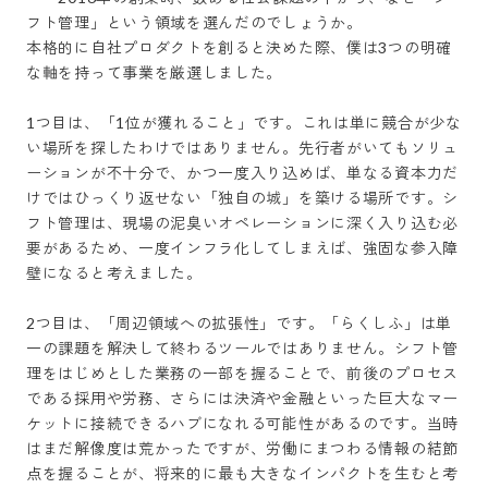
フト管理」という領域を選んだのでしょうか。

本格的に自社プロダクトを創ると決めた際、僕は3つの明確
な軸を持って事業を厳選しました。

1つ目は、「1位が獲れること」です。これは単に競合が少な
い場所を探したわけではありません。先行者がいてもソリュ
ーションが不十分で、かつ一度入り込めば、単なる資本力だ
けではひっくり返せない「独自の城」を築ける場所です。シ
フト管理は、現場の泥臭いオペレーションに深く入り込む必
要があるため、一度インフラ化してしまえば、強固な参入障
壁になると考えました。

2つ目は、「周辺領域への拡張性」です。「らくしふ」は単
一の課題を解決して終わるツールではありません。シフト管
理をはじめとした業務の一部を握ることで、前後のプロセス
である採用や労務、さらには決済や金融といった巨大なマー
ケットに接続できるハブになれる可能性があるのです。当時
はまだ解像度は荒かったですが、労働にまつわる情報の結節
点を握ることが、将来的に最も大きなインパクトを生むと考