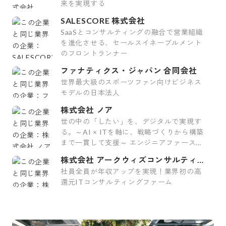
来を実現する
SALESCORE 株式会社
SaaSとコンサルティングの融合で営業組織
を進化させる、セールスイネーブルメント
のフロントランナー
ファナティクス・ジャパン 合同会社
世界最大級のスポーツファン向けビジネス
モデルの日本法人
株式会社 ノア
世の中の「したい」を、デジタルで実現す
る。～AI × ITを軸に、戦略づくりから構築
まで一貫して支援～ エンジニアファースト
の環境で、企業と人の成長を支える会社
株式会社 アークウィズコンサルティン
グ
社員全員が年収アップを実現！業界初の高
還元ITコンサルティングファーム