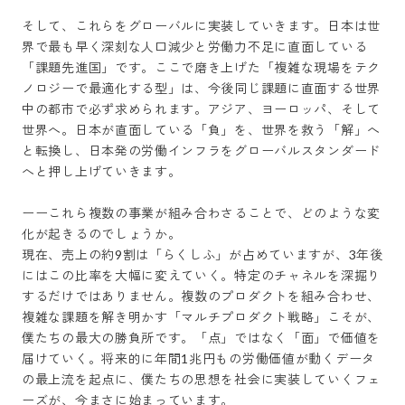
そして、これらをグローバルに実装していきます。日本は世
界で最も早く深刻な人口減少と労働力不足に直面している
「課題先進国」です。ここで磨き上げた「複雑な現場をテク
ノロジーで最適化する型」は、今後同じ課題に直面する世界
中の都市で必ず求められます。アジア、ヨーロッパ、そして
世界へ。日本が直面している「負」を、世界を救う「解」へ
と転換し、日本発の労働インフラをグローバルスタンダード
へと押し上げていきます。

ーーこれら複数の事業が組み合わさることで、どのような変
化が起きるのでしょうか。

現在、売上の約9割は「らくしふ」が占めていますが、3年後
にはこの比率を大幅に変えていく。特定のチャネルを深掘り
するだけではありません。複数のプロダクトを組み合わせ、
複雑な課題を解き明かす「マルチプロダクト戦略」こそが、
僕たちの最大の勝負所です。「点」ではなく「面」で価値を
届けていく。将来的に年間1兆円もの労働価値が動くデータ
の最上流を起点に、僕たちの思想を社会に実装していくフェ
ーズが、今まさに始まっています。