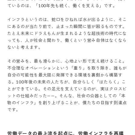
ているのは、「100年先も続く、働くを支える」です。

インフラというのは、蛇口をひねれば水が出るように、そこ
にあるのが当たり前で、止まった瞬間に皆が困るものです。
たとえ未来にドラえもんが生まれるような超技術の時代にな
っても、人が社会と関わり、働くという営み自体はなくなら
ないと考えます。

その営みを、最も滑らかに、心地よい形で支え続けること。
不合理なオペレーションという「重り」を取り除き、誰もが
自分の可能性を最大限に発揮できる環境を裏側から構築す
る。100年後の未来の人たちが、自分らしく「はたらく」こ
とができている。その足元を支えているのが、実はクロスビ
ットの仕組みだった——。そんな、社会の公器としての「本
物のインフラ」を創り上げることが、僕たちの目指す到達点
です。
労働データの最上流を起点に、労働インフラを再構