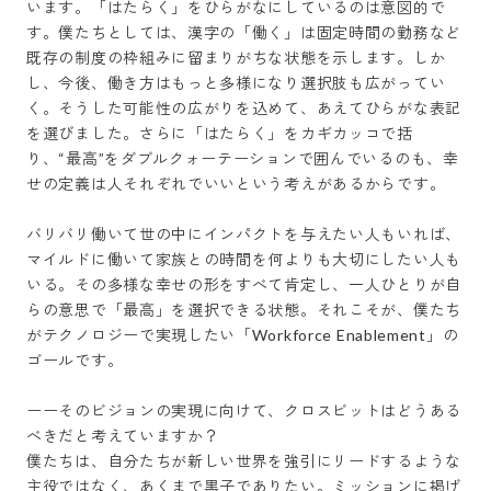
います。「はたらく」をひらがなにしているのは意図的で
す。僕たちとしては、漢字の「働く」は固定時間の勤務など
既存の制度の枠組みに留まりがちな状態を示します。しか
し、今後、働き方はもっと多様になり選択肢も広がってい
く。そうした可能性の広がりを込めて、あえてひらがな表記
を選びました。さらに「はたらく」をカギカッコで括
り、“最高”をダブルクォーテーションで囲んでいるのも、幸
せの定義は人それぞれでいいという考えがあるからです。

バリバリ働いて世の中にインパクトを与えたい人もいれば、
マイルドに働いて家族との時間を何よりも大切にしたい人も
いる。その多様な幸せの形をすべて肯定し、一人ひとりが自
らの意思で「最高」を選択できる状態。それこそが、僕たち
がテクノロジーで実現したい「Workforce Enablement」の
ゴールです。

ーーそのビジョンの実現に向けて、クロスビットはどうある
べきだと考えていますか？

僕たちは、自分たちが新しい世界を強引にリードするような
主役ではなく、あくまで黒子でありたい。ミッションに掲げ