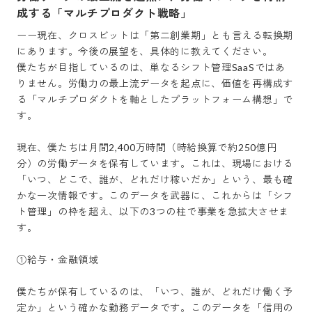
成する「マルチプロダクト戦略」
ーー現在、クロスビットは「第二創業期」とも言える転換期
にあります。今後の展望を、具体的に教えてください。

僕たちが目指しているのは、単なるシフト管理SaaSではあ
りません。労働力の最上流データを起点に、価値を再構成す
る「マルチプロダクトを軸としたプラットフォーム構想」で
す。

現在、僕たちは月間2,400万時間（時給換算で約250億円
分）の労働データを保有しています。これは、現場における
「いつ、どこで、誰が、どれだけ稼いだか」という、最も確
かな一次情報です。このデータを武器に、これからは「シフ
ト管理」の枠を超え、以下の3つの柱で事業を急拡大させま
す。

①給与・金融領域

僕たちが保有しているのは、「いつ、誰が、どれだけ働く予
定か」という確かな勤務データです。このデータを「信用の