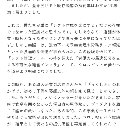
しましたが、蓋を開けると既存顧客の解約率はわずか1%未
満に留まりました。

これは、僕たちが単に「シフト作成を楽にする」だけの存在
ではなかった証拠だと思うんです。もしそうなら、店舗が休
業・時短となったタイミングで真っ先に不要になっていたは
ず。しかし実際には、逆境下こそ予実管理や労務リスク軽減
といった多面的な価値が求められた。この経験を通じて、
「シフト管理ツール」の枠を超えた「労働力の最適配分を支
える不可欠な経営インフラ」として、クロスビットが歩むべ
き道がより明確になりました。

この時期、ある導入企業の店長さんから「『らくしふ』のお
かげで、初めて子供の寝顔以外の顔を家で見ることができま
した。ありがとう」というメッセージをいただきました。家
族で食卓を囲めなかった僕自身の原体験が、プロダクトを通
じて誰かの救いになった。あの瞬間、この事業を一生かけて
やり遂げる覚悟が改めて決まりました。コロナ禍という試練
が、結果として僕たちの提供価値を再定義してくれたんで