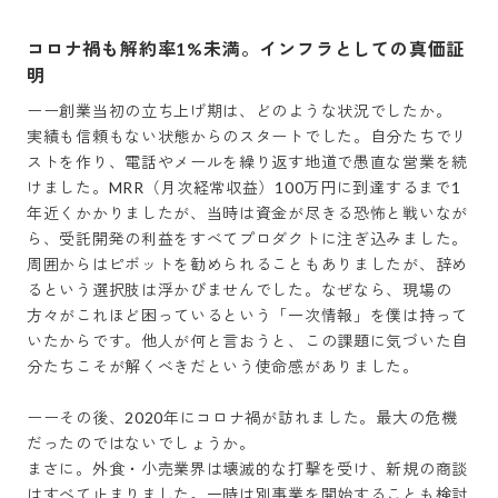
コロナ禍も解約率1%未満。インフラとしての真価証
明
ーー創業当初の立ち上げ期は、どのような状況でしたか。

実績も信頼もない状態からのスタートでした。自分たちでリ
ストを作り、電話やメールを繰り返す地道で愚直な営業を続
けました。MRR（月次経常収益）100万円に到達するまで1
年近くかかりましたが、当時は資金が尽きる恐怖と戦いなが
ら、受託開発の利益をすべてプロダクトに注ぎ込みました。
周囲からはピボットを勧められることもありましたが、辞め
るという選択肢は浮かびませんでした。なぜなら、現場の
方々がこれほど困っているという「一次情報」を僕は持って
いたからです。他人が何と言おうと、この課題に気づいた自
分たちこそが解くべきだという使命感がありました。

ーーその後、2020年にコロナ禍が訪れました。最大の危機
だったのではないでしょうか。

まさに。外食・小売業界は壊滅的な打撃を受け、新規の商談
はすべて止まりました。一時は別事業を開始することも検討