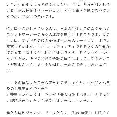
ンを、仕組みによって取り戻したい。今は、それを阻害して
いる「不合理なオペレーション」という重りを取り除いてい
くのが、僕たちの使命です。

特に僕がこだわっているのは、日本の労働人口の多くを占め
るシフトワーカーの方々の環境を底上げすることです。世の
中には、高所得者の収入を伸ばすためのサービスは、すでに
充実しています。しかし、マジョリティである方々の労働環
境を改善するほうが、社会全体に与えられるインパクトは遥
かに大きい。所得の問題や情報の偏りによって、やりたいこ
とが制限されてしまう不条理を、仕組みで減らしたいんで
す。

ーーその信念はどこから来たものでしょうか。小久保さん自
身の正義感からですか？

正義感というよりは、それが「最も解決すべき、巨大で面白
い課題だから」という感覚に近いかもしれません。

僕たちはビジョンに、『「はたらく」先の“最高”』を掲げて