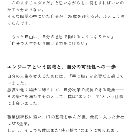
「このままじゃダメだ」と思いながらも、何をすればいいの
かすら分からない。

そんな暗闇の中にいた自分が、25歳を迎える時、ふとこう思
ったんです。

「もっと自由に、自分の意思で働けるようになりたい」

「自分で人生を切り開ける力をつけたい」
エンジニアという挑戦と、自分の可能性への一歩
自分の人生を変えるためには、「手に職」が必要だと感じて
いました。

服装や働く場所に縛られず、自分次第で成長できる職業──
その条件を満たすものとして、僕は“エンジニア”という仕事
に出会いました。

職業訓練校に通い、ITの基礎を学んだ後、最初に入った会社
はSES企業。

しかし、そこでも僕はまた“使い捨て”のように扱われまし