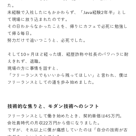
た。

未経験で入社したにもかかわらず、「Java経験2年半」とし
て現場に放り込まれたのです。

その日わからなかったことを、帰りにカフェで必死に勉強し
て帰る毎日。

努力だけで追いつこうと、必死でした。

そして10ヶ月ほど経った頃、経歴詐称や社長のパワハラに耐
えきれず、退職。

現場の方に事情を話すと、

「フリーランスでもいいから残ってほしい」と言われ、僕は
フリーランスとしての道を歩み始めました。
技術的な焦りと、モダン技術へのシフト
フリーランスとして働き始めたとき、契約単価は45万円。

会社員時代の月収22万円から倍になりました。

ですが、それ以上に僕が痛感していたのは「自分の技術が古