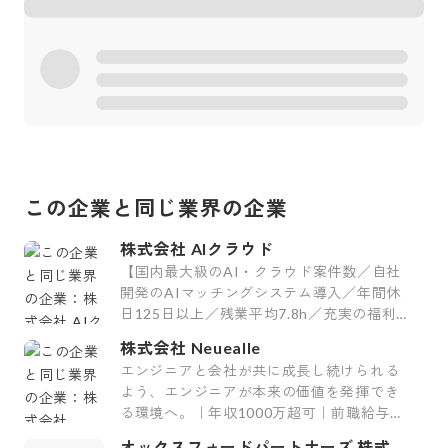
この企業と同じ業界の企業
株式会社 AIクラウド
【国内最大級のAI・クラウド案件数／自社
開発のAIマッチングシステム導入／年間休
日125日以上／残業平均7.8h／充実の福利
厚生29制度／平均案件紹介数61件】
株式会社 Neuealle
エンジニアと会社が共に成長し続けられる
よう、エンジニアが本来の価値を発揮でき
る環境へ。｜年収1000万超可｜前職給与保
証｜最上流案件｜裁量大
オックスフォードパートナーズ 株式会