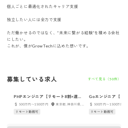
個人ごとに最適化されたキャリア支援

独立したい人には全力で支援

ただ働かせるのではなく、“未来に繋がる経験”を積める会社
にしたい。

これが、僕がGrowTechに込めた想いです。

募集している求人
すべて見る（
50
件）
PHPエンジニア【リモート8割×還元
Goエンジニア【リモ
率最大82% / 家賃手当最大3万 / 年休
最大82% / 家賃手当
500万円〜1500万円
東京都, 神奈川県, 千葉県, 埼玉県, 大阪府, フルリモート
500万円〜1500万円
130日以上 】
130日以上 】
リモート勤務可
リモート勤務可