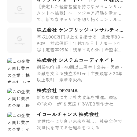
社
【安定した経営基盤を持ちながらコンサル
タントへ挑戦】〜エンジニア経験を活かし
て、新たなキャリアを切り拓くコンサルテ
ィング会社〜
株式会社 ケンブリッジコンサルティン
グ
年収1000万円以上を目指せる｜還元率83～
90%｜前給保証｜年休125日｜リモート可
◎｜定着率95%｜残業平均6.6h｜希望案件
率100%
株式会社 システムコーディネイト
創業40年超・40期以上黒字｜公共・医療・
金融を支える独立系SIer｜主要顧客と20年
以上取引｜定着率96％
株式会社 DEGINA
新たな発展に向け社内改革を推進。顧客
の“次の一歩”を支援するWEB制作会社
イコールチャンス 株式会社
次世代へより良い未来を残し、社会全体で
次世代を育てる仕組みをつくる