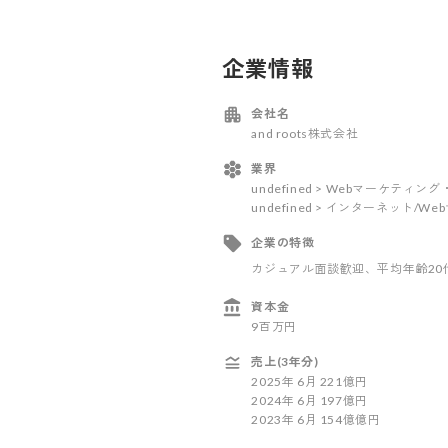
企業情報
会社名
and roots株式会社
業界
undefined > Webマーケティ
undefined > インターネット/W
企業の特徴
カジュアル面談歓迎
、平均年齢20
資本金
9百万円
売上(3年分)
2025
年
6
月
221億円
2024
年
6
月
197億円
2023
年
6
月
154億億円