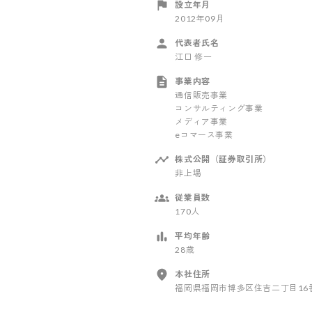
設立年月
2012年09月
代表者氏名
江口 修一
事業内容
通信販売事業
コンサルティング事業
メディア事業
eコマース事業
株式公開（証券取引所）
非上場
従業員数
170人
平均年齢
28歳
本社住所
福岡県福岡市博多区住吉二丁目16