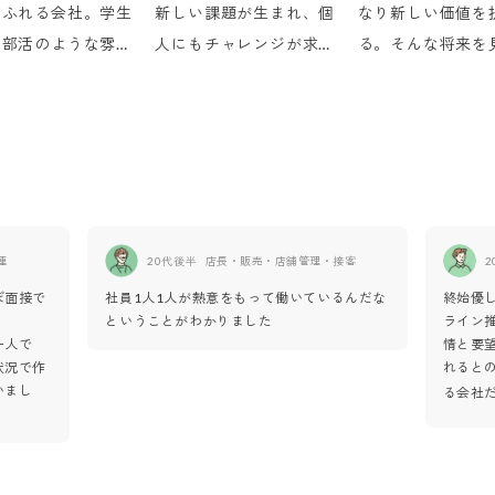
あふれる会社。学生
新しい課題が生まれ、個
なり新しい価値を
の部活のような雰囲
人にもチャレンジが求め
る。そんな将来を
、1つの目標を共
られる。常に変化し続け
ポジティブ思考で
、役割分担をしなが
ていることがand roots
クしながら頑張れ
張っています。
グループの魅力です。
お待ちしています
連
20代後半
店長・販売・店舗管理・接客
2
ぼ面接で
社員1人1人が熱意をもって働いているんだな
終始優し
ということがわかりました
ライン
一人で
情と要
状況で作
れると
いまし
る会社