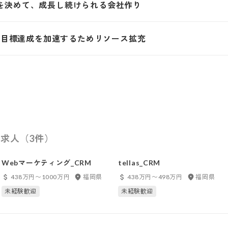
を決めて、成長し続けられる会社作り
出。目標達成を加速するためリソース拡充
求人（3件）
Webマーケティング_CRM
tellas_CRM
438万円〜1000万円
福岡県
438万円〜498万円
福岡県
未経験歓迎
未経験歓迎