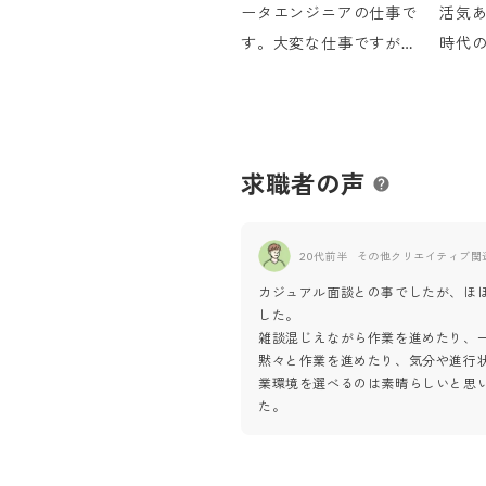
ータエンジニアの仕事で
活気
す。大変な仕事ですが、
時代
わからないなりに考えな
気の中
がら仕事をすれば、多く
有し
のことが学べます。
ら頑
求職者の声
20代前半
その他クリエイティブ関
カジュアル面談との事でしたが、ほ
した。
雑談混じえながら作業を進めたり、
黙々と作業を進めたり、気分や進行
業環境を選べるのは素晴らしいと思
た。