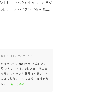
提供す
ウハウを生かし、オリジ
見据え
ナルブランドを立ち上げ
ワクワ
ました。自分次第でどこ
る方を
までも行ける。そんな実
。
感を持っています。
0代後半
インハウスマーケター
20代後半
広告運用
かったです。and rootsさんはオフ
こちらの現状を丁寧にヒアリング
推奨でリモートは…でしたが、私の事
り、業務内容に関する質問にもひ
望を聞いてくださり社長様へ聞いてく
答えてくださったので、実際に働
のことでした。子育て世代に理解があ
ャップが少なそうだと感じました
だなと
...
もっとみる