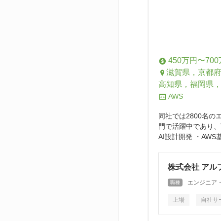
450万円〜70
滋賀県，京都
高知県，福岡県
AWS
同社では2800名
門で活躍中であり、
AI設計開発 ・AW
株式会社 アル
エンジニア
職種
上場
自社サ