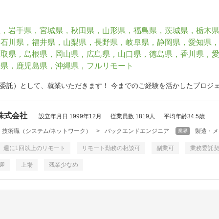
県，岩手県，宮城県，秋田県，山形県，福島県，茨城県，栃木
，石川県，福井県，山梨県，長野県，岐阜県，静岡県，愛知県
鳥取県，島根県，岡山県，広島県，山口県，徳島県，香川県，
崎県，鹿児島県，沖縄県，フルリモート
委託）として、就業いただきます！ 今までのご経験を活かしたプロジ
株式会社
設立年月日 1999年12月
従業員数 1819人
平均年齢34.5歳
・技術職（システム/ネットワーク）
>
バックエンドエンジニア
製造・メ
業界
週に1回以上のリモート
リモート勤務の相談可
副業可
業務委託
迎
上場
残業少なめ