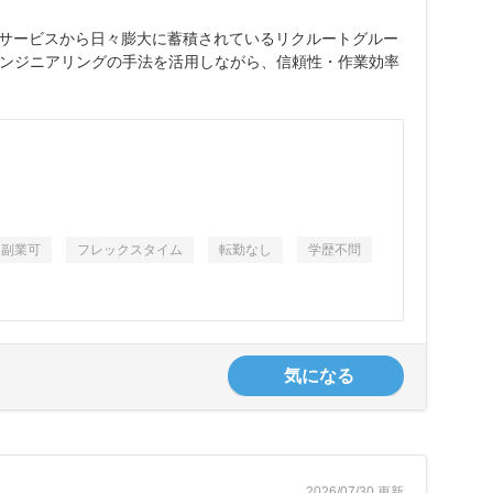
域のサービスから日々膨大に蓄積されているリクルートグルー
ンジニアリングの手法を活用しながら、信頼性・作業効率
副業可
フレックスタイム
転勤なし
学歴不問
気になる
2026/07/30 更新