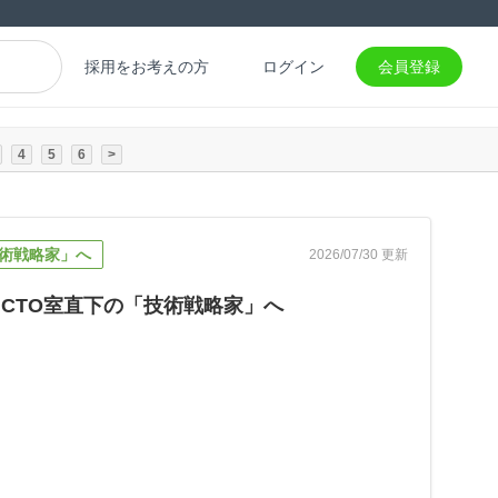
採用をお考えの方
ログイン
会員登録
4
5
6
>
術戦略家」へ
2026/07/30 更新
CTO室直下の「技術戦略家」へ