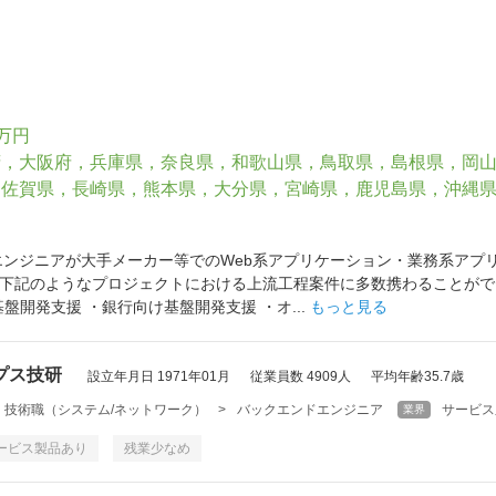
0万円
府，大阪府，兵庫県，奈良県，和歌山県，鳥取県，島根県，岡
，佐賀県，長崎県，熊本県，大分県，宮崎県，鹿児島県，沖縄
のエンジニアが大手メーカー等でのWeb系アプリケーション・業務系ア
下記のようなプロジェクトにおける上流工程案件に多数携わることができ
S基盤開発支援 ・銀行向け基盤開発支援 ・オ...
もっと見る
プス技研
設立年月日 1971年01月
従業員数 4909人
平均年齢35.7歳
・技術職（システム/ネットワーク）
>
バックエンドエンジニア
サービス
業界
ービス製品あり
残業少なめ