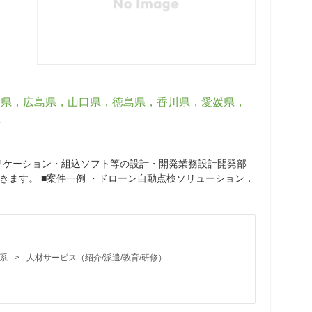
山県，広島県，山口県，徳島県，香川県，愛媛県，
県
プリケーション・組込ソフト等の設計・開発業務設計開発部
ます。 ■案件一例 ・ドローン自動点検ソリューション，
系
>
人材サービス（紹介/派遣/教育/研修）