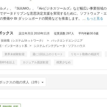
ルメ』、『SUUMO』、『Airビジネスツールズ』など幅広い事業領
でデータドリブンな意思決定支援を実現するために、ソフトウェア・エ
整備や BI ダッシュボードの開発などを推進します。 ...
もっと見る
ボックス
設立年月日 2010年11月
従業員数 297人
平均年齢30.0歳
・技術職（システム/ネットワーク）
>
バックエンドエンジニア
・通信・インターネット系
>
システムインテグレータ・ソフトハウス
業界未経験歓迎
週に1回以上のリモート
リモート勤務の相談可
用枠5名以上
カジュアル面談歓迎
残業少なめ
ボックスの他の求人（2件）
PM/PL/SE