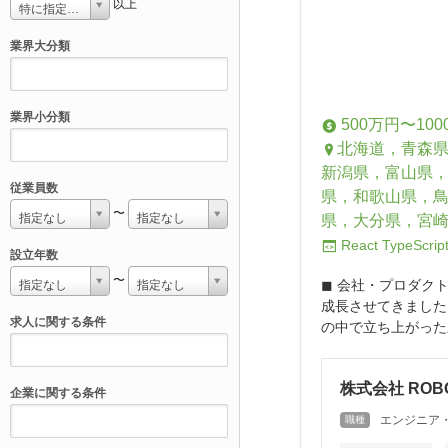
以上
特に指定しない
業界大分類
業界小分類
500万円〜100
北海道，青森
新潟県，富山県
従業員数
県，和歌山県，
〜
指定なし
指定なし
県，大分県，宮
React
TypeScrip
設立年数
〜
◼︎ 会社・プロダ
指定なし
指定なし
成長させてきました
求人に関する条件
の中で立ち上がった
株式会社 ROBO
企業に関する条件
エンジニア
職種