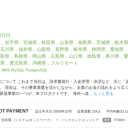
0万円
県，岩手県，宮城県，秋田県，山形県，福島県，茨城県，栃木
，石川県，福井県，山梨県，長野県，岐阜県，静岡県，愛知県
鳥取県，島根県，岡山県，広島県，山口県，徳島県，香川県，
崎県，鹿児島県，沖縄県，フルリモート
t
AWS
MySQL
PostgreSQL
クトについて これまで当社は、請求書発行・入金管理・決済など、主に
。 現在は、その事業基盤を活かしながら、企業のお金の流れをより広
新規事業の一つが、本プロダクトです。 海外へ送...
もっと見る
T PAYMENT
設立年月日 2000年10月
従業員数 154人
平均年齢31.1
・技術職（システム/ネットワーク）
>
バックエンドエンジニア
IT/W
業界