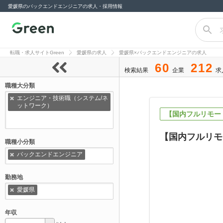
愛媛県のバックエンドエンジニアの求人・採用情報
転職サイト
Green（グリー
転職・求人サイトGreen
愛媛県の求人
愛媛県×バックエンドエンジニアの求人
ン）
60
212
検索結果
企業
求
職種大分類
エンジニア・技術職（システム/ネ
ットワーク）
【国内フルリモー
【国内フルリモ
職種小分類
バックエンドエンジニア
勤務地
愛媛県
年収