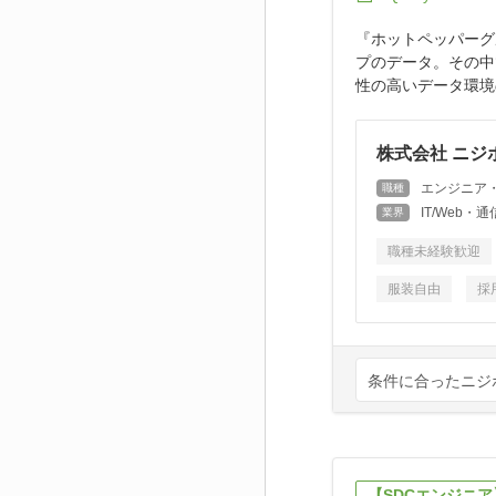
『ホットペッパーグ
プのデータ。その中
性の高いデータ環境の
株式会社 ニジ
エンジニア
職種
IT/Web
業界
職種未経験歓迎
服装自由
採
条件に合ったニジ
【SDCエンジニア】