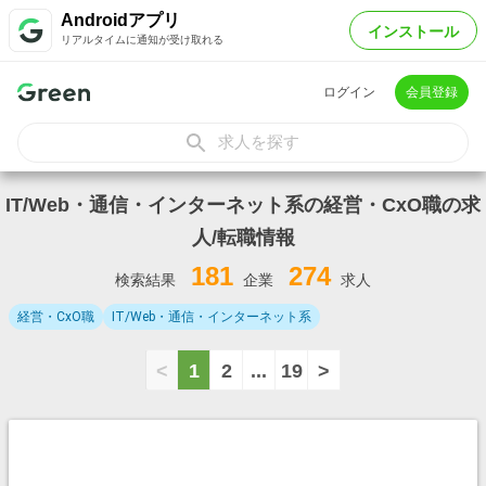
Androidアプリ
インストール
リアルタイムに通知が受け取れる
ログイン
会員登録
求人を探す
IT/Web・通信・インターネット系の経営・CxO職の求
人/転職情報
181
274
検索結果
企業
求人
経営・CxO職
IT/Web・通信・インターネット系
<
1
2
...
19
>