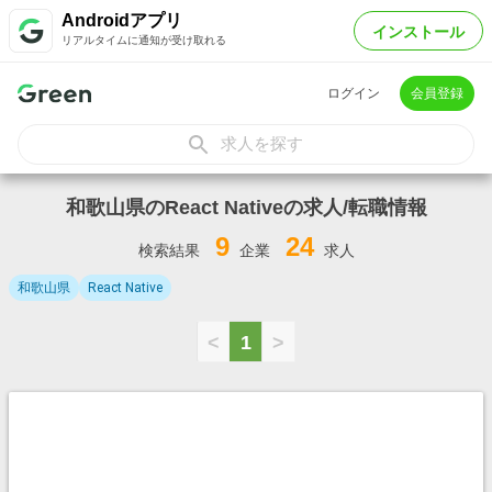
Androidアプリ
インストール
リアルタイムに通知が受け取れる
ログイン
会員登録
求人を探す
和歌山県のReact Nativeの求人/転職情報
9
24
検索結果
企業
求人
和歌山県
React Native
<
1
>