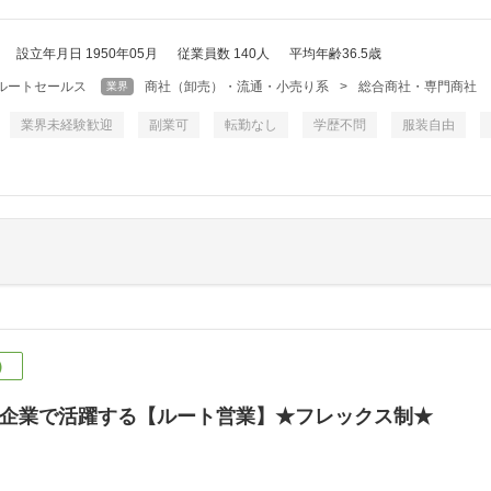
設立年月日 1950年05月
従業員数 140人
平均年齢36.5歳
ルートセールス
商社（卸売）・流通・小売り系
>
総合商社・専門商社
業界
業界未経験歓迎
副業可
転勤なし
学歴不問
服装自由
）
企業で活躍する【ルート営業】★フレックス制★