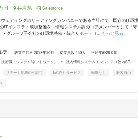
0万円
兵庫県
Salesforce
トウェディングのリーディングカンパニーである当社にて、既存のIT環境
のITインフラ・環境整備を、情報システム課のコアメンバーとして「
 ・グループ子会社のIT環境整備・統合サポート（...
もっと見る
ルテ
設立年月日 2018年10月
従業員数 450人
平均年齢29.0歳
・技術職（システム/ネットワーク）
>
社内情報システムエンジニア（社内SE）
リモート勤務の相談可
toC自社サービス
転勤なし
服装自由
ス