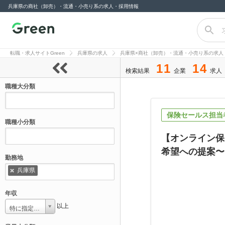
兵庫県の商社（卸売）・流通・小売り系の求人・採用情報
転職サイト
Green（グリー
転職・求人サイトGreen
兵庫県の求人
兵庫県×商社（卸売）・流通・小売り系の求人
ン）
11
14
検索結果
企業
求人
職種大分類
保険セールス担当
職種小分類
【オンライン保
希望への提案〜
勤務地
兵庫県
年収
以上
特に指定しない