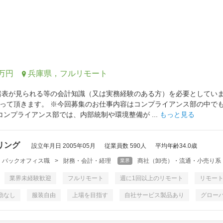
0万円
兵庫県，フルリモート
諸表が見られる等の会計知識（又は実務経験のある方）を必要としてい
って頂きます。 ※今回募集のお仕事内容はコンプライアンス部の中で
コンプライアンス部では、内部統制や環境整備が ...
もっと見る
リング
設立年月日 2005年05月
従業員数 590人
平均年齢34.0歳
・バックオフィス職
>
財務・会計・経理
商社（卸売）・流通・小売り系
業界
業界未経験歓迎
フルリモート
週に1回以上のリモート
リモー
勤なし
服装自由
上場を目指す
自社サービス製品あり
グロー