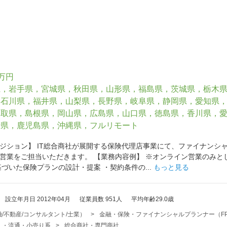
0万円
県，岩手県，宮城県，秋田県，山形県，福島県，茨城県，栃木
，石川県，福井県，山梨県，長野県，岐阜県，静岡県，愛知県
鳥取県，島根県，岡山県，広島県，山口県，徳島県，香川県，
崎県，鹿児島県，沖縄県，フルリモート
ジション】 IT総合商社が展開する保険代理店事業にて、ファイナンシ
営業をご担当いただきます。 【業務内容例】 ※オンライン営業のみと
づいた保険プランの設計・提案 ・契約条件の...
もっと見る
設立年月日 2012年04月
従業員数 951人
平均年齢29.0歳
/不動産/コンサルタント/士業）
>
金融・保険・ファイナンシャルプランナー（F
）・流通・小売り系
>
総合商社・専門商社