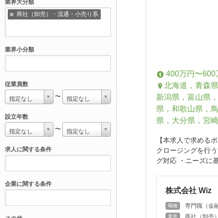
業界大分類
商社（卸売）・流通・小売り系
業界小分類
400万円〜60
従業員数
北海道，青森
新潟県，富山県
〜
指定なし
指定なし
県，和歌山県，
設立年数
県，大分県，宮
〜
指定なし
指定なし
【本求人で求めるポ
求人に関する条件
クロージングを行う
グ対応 ・ニーズに基
企業に関する条件
株式会社 Wiz
専門職（金融
職種
商社（卸売
業界