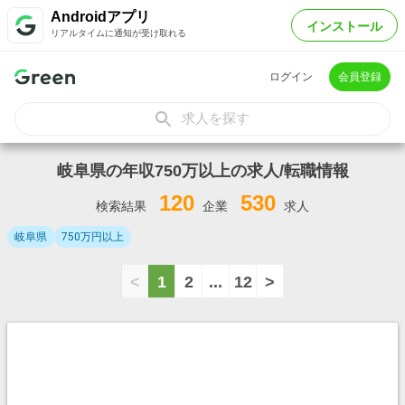
Androidアプリ
インストール
リアルタイムに通知が受け取れる
ログイン
会員登録
求人を探す
岐阜県の年収750万以上の求人/転職情報
120
530
検索結果
企業
求人
岐阜県
750万円以上
<
1
2
...
12
>