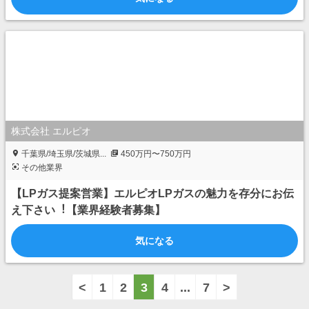
株式会社 エルピオ
千葉県/埼玉県/茨城県...
450万円〜750万円
その他業界
【LPガス提案営業】エルピオLPガスの魅⼒を存分にお伝
え下さい︕【業界経験者募集】
気になる
<
1
2
3
4
...
7
>