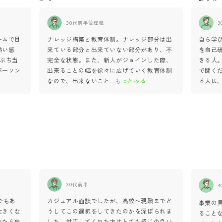
30代前半
管理職
3
ームで目
ナレッジ構築と教育体制。ナレッジ部分は出
自ら学
熱い感
来ている部分と出来ていない部分があり、不
を自己
ぶち当
完全な状態。また、新人がジョインした際、
きる人
パーソン
出来ることの幅を徐々に広げていく教育体制
で聞く
る
なので、出来ないこと
...
もっとみる
る人は
30代前半
4
でもあ
カジュアル面談でしたが、高校〜現職までど
事業の
大きくな
うしてこの選択をしてきたのかを深ぼられま
ること
いたら自
した。対応してくれた方はとても感じの良い