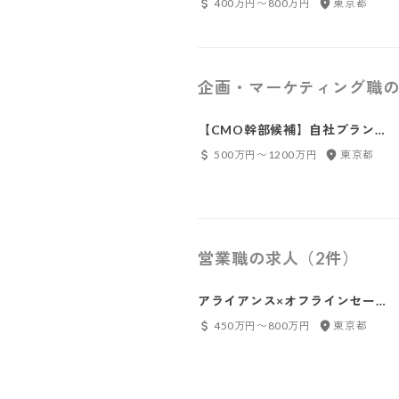
400万円〜800万円
東京都
企画・マーケティング職の
【CMO幹部候補】自社ブラン
ドマーケター（広告企画・運
500万円〜1200万円
東京都
用）
営業職の求人（2件）
アライアンス×オフラインセー
ルス
450万円〜800万円
東京都