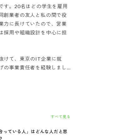
です。20名ほどの学生を雇用
同創業者の友人と私の間で役
業力に長けていたので、営業
は採用や組織設計を中心に担
抜けて、東京のIT企業に就
の事業責任者を経験しまし...
すべて見る
合っている人」はどんな人だと思
自社に「合っていない人」はど
？
思いますか？