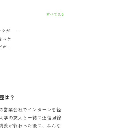
すべて見る
ワークが
--
をスケ
ドが速
のこと
ていま
経歴は？
の営業会社でインターンを経
大学の友人と一緒に通信回線
講義が終わった後に、みんな