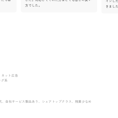
インし
方でした。
きまし
ング・ネット広告
ィング系
代
、自社サービス製品あり
、シェアトップクラス
、残業少なめ