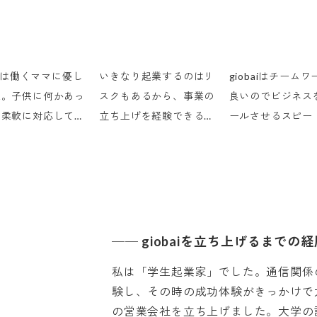
baiは働くママに優し
いきなり起業するのはリ
giobaiはチーム
社。子供に何かあっ
スクもあるから、事業の
良いのでビジネス
は柔軟に対応してく
立ち上げを経験できる会
ールさせるスピー
あれこれと融通を利
社で働こうと考え、マー
く、短期間で多く
てくれるので、助か
ケティングも学べる
が身に付くと感じ
います。
giobaiに転職しました。
す。
──
giobaiを立ち上げるまでの
私は「学生起業家」でした。通信関係
験し、その時の成功体験がきっかけで
の営業会社を立ち上げました。大学の