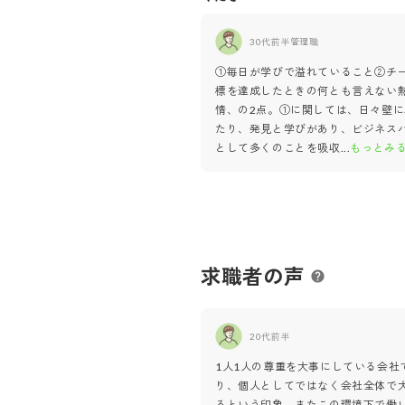
30代前半
管理職
①毎日が学びで溢れていること②チ
標を達成したときの何とも言えない
情、の2点。①に関しては、日々壁に
たり、発見と学びがあり、ビジネス
として多くのことを吸収
...
もっとみ
求職者の声
20代前半
1人1人の尊重を大事にしている会社
り、個人としてではなく会社全体で
るという印象。またこの環境下で働