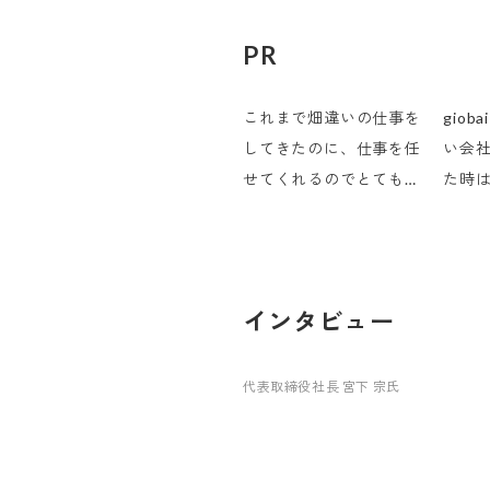
PR
これまで畑違いの仕事を
gio
してきたのに、仕事を任
い会
せてくれるのでとてもや
た時
りがいを感じています。
れ、
かせ
って
インタビュー
代表取締役社長 宮下 宗氏