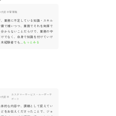
0代前半
管理職
30代前半
管理職
び、業務に不足している知識・スキル
他責にし、責任とこだわりを持っ
研鑽で補いつつ、業務でそれを発揮で
来ない人。各々のメンバーが他と
。分からないことだらけで、業務の中
ッションを持ち、そこに責任を持
だけでなく、自身で知識を付けていけ
んでいる為。正解がない中で最適
、未経験者でも
...
もっとみる
る仕事の進め方の為、
...
もっとみ
カスタマーサービス・ユーザーサ
0代前半
ポート
具体的な内容や、課題として捉えてい
などをお伝えくださったことで、ジョ