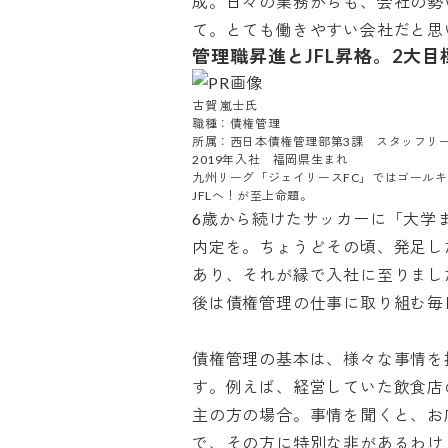
成。日々の業務からも、会社の勢
て。とても働きやすい会社だと思
管理職昇進とJFL昇格。2大
古賀 嵐士氏

職種：債権管理

所属：西日本債権管理部第3課　スタッフリーダ
2019年入社　福岡県生まれ

九州リーグ「ジェイリースFC」ではゴール
JFLへ！が至上命題。
6歳から続けたサッカーに「大学
内定を。ちょうどその頃、発足し
あり、それが縁で入社に至りまし
後は債権管理の仕事に取り組む毎日を
債権管理の基本は、様々な事情を
す。例えば、経営していた飲食店
主の方の場合。事情を聞くと、お
で、その方に特別な非があるわけ