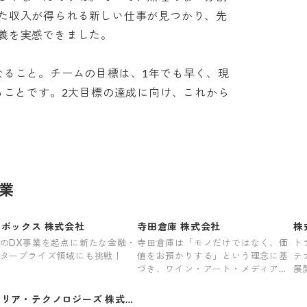
た収入が得られる新しい仕事が見つかり、先
実感できました。

なること。チームの目標は、1年でも早く、現
ることです。2大目標の達成に向け、これから
業
ボックス 株式会社
寺田倉庫 株式会社
株
のDX事業を起点に新たな金融・
寺田倉庫は「モノだけではなく、価
ト
タープライズ領域にも挑戦！
値をお預かりする」という理念に基
テ
づき、ワイン・アート・メディア保
展
管を軸に事業を展開しています。
オリア・テクノロジーズ 株式会