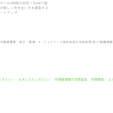
ザイの100%子会社！Techで認
の新しい向き合い方を創造する
ートアップ
不動産賃貸・仲介・管理
ジェイリース株式会社の中途採用/求人/転職情報
ーポリシー
セキュリティポリシー
利用者情報の外部送信
利用規約
よ