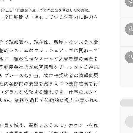
は別に土日に図書館に通って基礎知識を習得した努力家。
、全国展開で上場もしている企業力に魅力を
経て現部署へ。現在は、所属するシステム開
基幹システムのブラッシュアップに関わって
他に、顧客管理システムや入居者様の審査を
不動産会社様が顧客情報をチェックするWEB
リプレースも担当。物件や契約者の情報変更
社内各部門の要望を踏まえつつ要件定義を行
ログラムを依頼する流れです。仕事のスタイ
りSE。業務を通じて俯瞰的な視点が磨かれた
社員が増え、基幹システムにアカウントを作