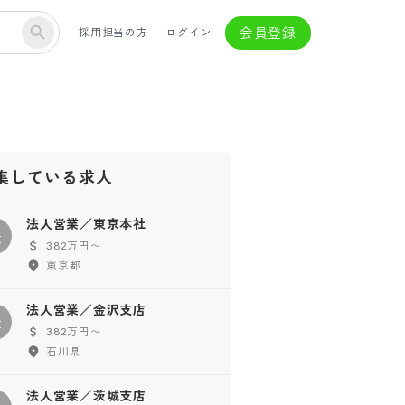
会員登録
採用担当の方
ログイン
集している求人
法人営業／東京本社
法
382万円〜
東京都
法人営業／金沢支店
法
382万円〜
石川県
法人営業／茨城支店