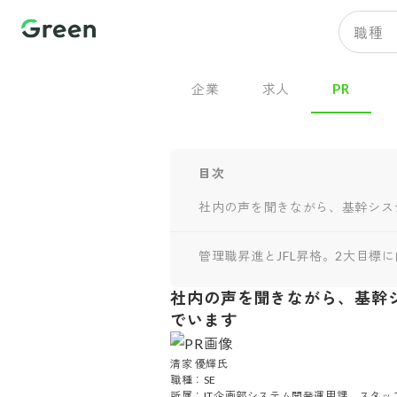
職種
企業
求人
PR
目次
社内の声を聞きながら、基幹シス
管理職昇進とJFL昇格。2大目標
社内の声を聞きながら、基幹
でいます
清家 優輝氏

職種：SE

所属：IT企画部システム開発運用課　スタッフ