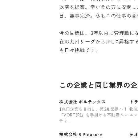
返済を提案。幸いその方に安定し
日、無事完済。私もこの仕事の意義を
今の目標は、3年以内に管理職に
在の九州リーグからJFLに昇格す
も日々挑戦です。
この企業と同じ業界の企
株式会社 ボルテックス
トラ
1兆円企業を目指し、第2創業期へ！
物流
『VORT(R)』を手掛ける不動産ベン
エン
チャー
株式会社 S Pleasure
テ