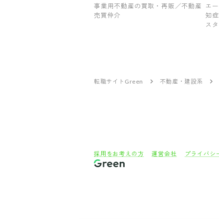
社
事業用不動産の買取・再販／不動産
エー
売買仲介
知症
スタ
転職サイトGreen
不動産・建設系
採用をお考えの方
運営会社
プライバシ