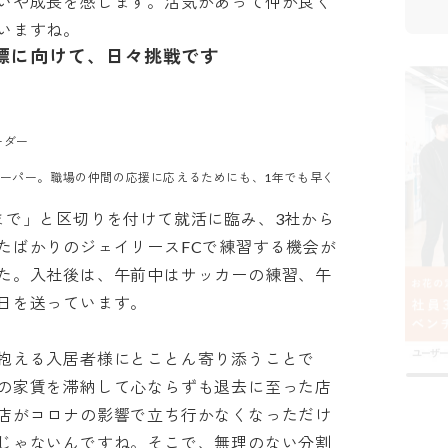
いや成長を感じます。活気があって仲が良く
いますね。
目標に向けて、日々挑戦です
ー

キーパー。職場の仲間の応援に応えるためにも、1年でも早く
まで」と区切りを付けて就活に臨み、3社から
たばかりのジェイリースFCで練習する機会が
た。入社後は、午前中はサッカーの練習、午
送っています。

抱える入居者様にとことん寄り添うことで
の家賃を滞納して心ならずも退去に至った店
店がコロナの影響で立ち行かなくなっただけ
じゃないんですね。そこで、無理のない分割