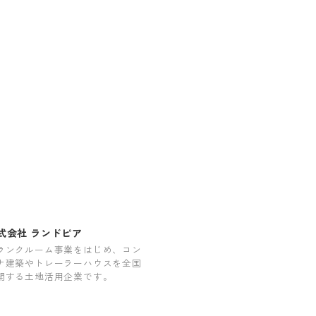
式会社 ランドピア
ランクルーム事業をはじめ、コン
ナ建築やトレーラーハウスを全国
開する土地活用企業です。