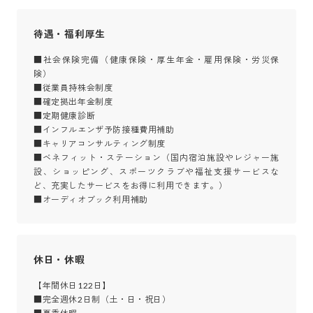
待遇・福利厚生
■社会保険完備（健康保険・厚生年金・雇用保険・労災保
険）

■従業員持株会制度

■確定拠出年金制度

■定期健康診断

■インフルエンザ予防接種費用補助

■キャリアコンサルティング制度

■ベネフィット・ステーション（国内宿泊施設やレジャー施
設、ショッピング、スポーツクラブや福祉支援サービスな
ど、充実したサービスをお得に利用できます。）

■オーディオブック利用補助
休日・休暇
【年間休日122日】

■完全週休2日制（土・日・祝日）
