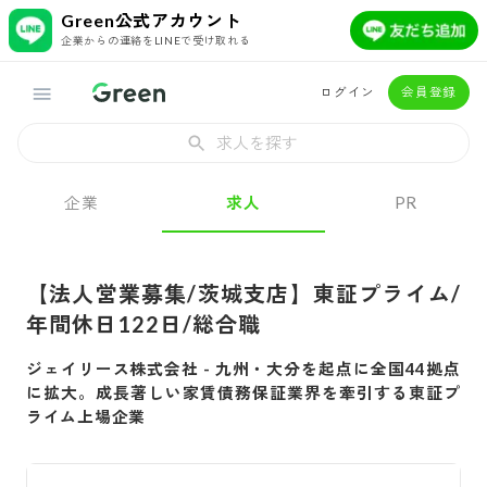
Green公式アカウント
企業からの連絡をLINEで受け取れる
ログイン
会員登録
求人を探す
企業
求人
PR
【法人営業募集/茨城支店】東証プライム/
年間休日122日/総合職
ジェイリース株式会社
-
九州・大分を起点に全国44拠点
に拡大。成長著しい家賃債務保証業界を牽引する東証プ
ライム上場企業