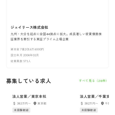
ジェイリース株式会社
九州・大分を起点に全国44拠点に拡大。成長著しい家賃債務保
証業界を牽引する東証プライム上場企業
資本金
7億2016万6000円
設立年月
2004年02月
従業員数
571
人
募集している求人
すべて見る（
28
件）
法人営業／東京本社
法人営業／千葉支店
382万円〜
東京都
382万円〜
千葉県
未経験歓迎
未経験歓迎