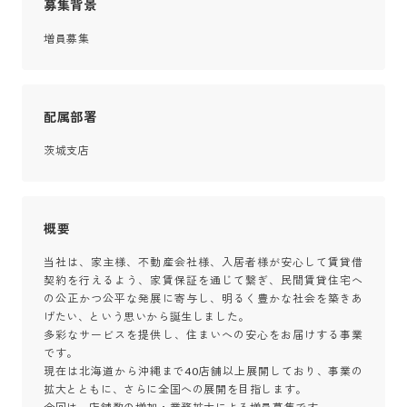
募集背景
増員募集
配属部署
茨城支店
概要
当社は、家主様、不動産会社様、入居者様が安心して賃貸借
契約を行えるよう、家賃保証を通じて繋ぎ、民間賃貸住宅へ
の公正かつ公平な発展に寄与し、明るく豊かな社会を築きあ
げたい、という思いから誕生しました。

多彩なサービスを提供し、住まいへの安心をお届けする事業
です。

現在は北海道から沖縄まで40店舗以上展開しており、事業の
拡大とともに、さらに全国への展開を目指します。
