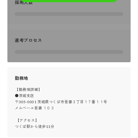
採用人数
選考プロセス
勤務地
【勤務地詳細】

●茨城支店

〒305-0031 茨城県つくば市吾妻３丁目１７番１１号

メルベーユ吾妻 １０３

 【アクセス】

つくば駅から徒歩11分