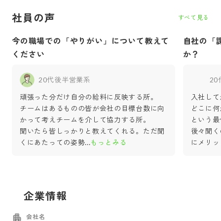
社員の声
すべて見る
今の職場での「やりがい」について教えて
自社の「
ください
か？
20代後半
営業系
2
頑張った分だけ自分の給料に反映する所。
入社して
チームはあるものの皆が会社の目標台数に向
どこに何
かって考えチームを介して協力する所。
という最
聞いたら皆しっかりと教えてくれる。ただ聞
後々聞く
くにあたっての姿勢
...
もっとみる
にメリッ
企業情報
会社名