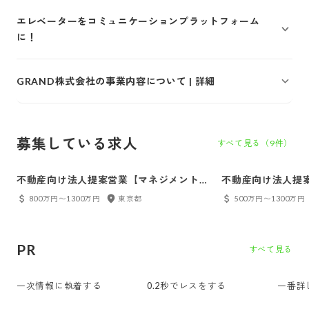
エレベーターをコミュニケーションプラットフォーム
に！
GRAND株式会社の事業内容について | 詳細
募集している求人
すべて見る（
9
件）
不動産向け法人提案営業【マネジメント経
不動産向け法人提
験者募集】
800万円〜1300万円
東京都
500万円〜1300万円
PR
すべて見る
一次情報に執着する
0.2秒でレスをする
一番詳