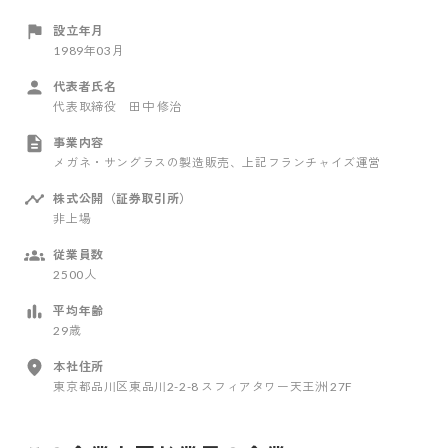
設立年月
1989年03月
代表者氏名
代表取締役 田中 修治
事業内容
メガネ・サングラスの製造販売、上記フランチャイズ運営
株式公開（証券取引所）
非上場
従業員数
2500人
平均年齢
29歳
本社住所
東京都品川区東品川2-2-8 スフィアタワー天王洲 27F