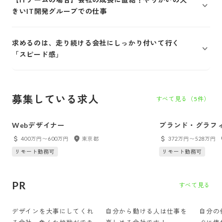
きいIT開発グループでの仕事
求めるのは、走り続ける会社にしっかり付いて行く
「スピード感」
募集している求人
すべて見る（
5
件）
Webデザイナー
ブランド・グラフ
400万円〜600万円
東京都
372万円〜528万円
リモート勤務可
リモート勤務可
PR
すべて見る
デザインを大事にしてくれ
自分から動ける人は仕事を
自分の