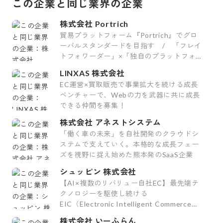
この企業と同じ業界の企業
株式会社 Portrich
貿易プラットフォーム『Portrich』でグロ
ーバルスタンダードを目指す / 「フレイ
トフォワーダー」×「独自のプラットフォー
ムシステム」
LINXAS 株式会社
EC運営×買取販売で事業拡大を続ける成長
ベンチャーで、Webの力を武器に共に成長
できる仲間を募集！
株式会社 アネストシステム
「働く車の未来」を自社開発のクラウドシ
ステムで支えていく。本格的な成長フェー
ズを視野に捉え始めた熊本発のSaaS企業
シュッピン 株式会社
【AI×複数のリバリュー自社EC】最先端テ
クノロジーを駆使し続ける
EIC（Electronic Intelligent Commerce）
カンパニー
株式会社 いーふらん