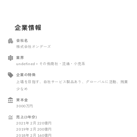
企業情報
会社名
株式会社オンデーズ
業界
undefined > その他商社・流通・小売系
企業の特徴
上場を目指す
、自社サービス製品あり
、グローバルに活動
、残業
少なめ
資本金
3000万円
売上(3年分)
2021
年
2
月
220億円
2019
年
2
月
200億円
2018
年
2
月
160億円