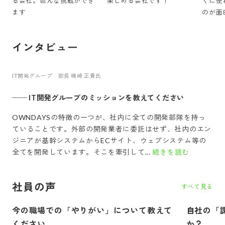
る会社。色んな挑戦ができ
楽しめる会社です！
ぐに使
ます
のが面
インタビュー
IT開発グループ 部長 磯崎 正貴氏
──
IT開発グループのミッションを教えてください
OWNDAYSの特徴の一つが、社内に全ての開発部隊を持っ
ていることです。外部の開発業者に委託はせず、社内のエン
ジニアが基幹システムからECサイト、ウェブシステム等の
全てを開発しています。そこを牽引して...
続きを読む
社員の声
すべて見る
今の職場での「やりがい」について教えて
自社の「
ください
か？