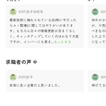
30代後半
技術系
3
最新技術に触れられている点(特に今だった
休みが少
らＡＩ関連)に関してはやりがいがありま
が、小売
す。もちろん日々の情報更新が目まぐるし
べきなの
く、キャッチアップしていくのはかなり大変
した上で
ですが、メンバーにも恵ま
...
もっとみる
になって
求職者の声
30代前半
3
非常に良い企業だと思いました。
伸びてる