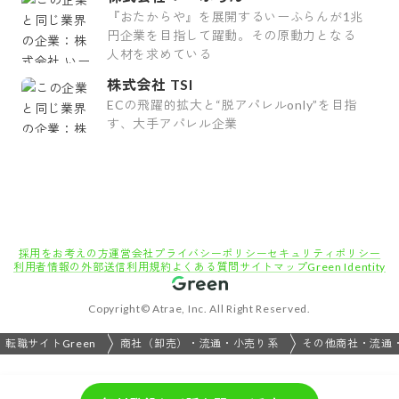
『おたからや』を展開するいーふらんが1兆
円企業を目指して躍動。その原動力となる
人材を求めている
株式会社 TSI
ECの飛躍的拡大と“脱アパレルonly”を目指
す、大手アパレル企業
採用をお考えの方
運営会社
プライバシーポリシー
セキュリティポリシー
利用者情報の外部送信
利用規約
よくある質問
サイトマップ
Green Identity
Copyright© Atrae, Inc. All Right Reserved.
転職サイトGreen
商社（卸売）・流通・小売り系
その他商社・流通