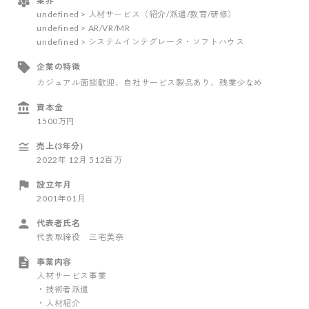
業界
undefined > 人材サービス（紹介/派遣/教育/研修）
undefined > AR/VR/MR
undefined > システムインテグレータ・ソフトハウス
企業の特徴
カジュアル面談歓迎
、自社サービス製品あり
、残業少なめ
資本金
1500万円
売上(3年分)
2022
年
12
月
512百万
設立年月
2001年01月
代表者氏名
代表取締役 三宅美奈
事業内容
人材サービス事業
・技術者派遣
・人材紹介