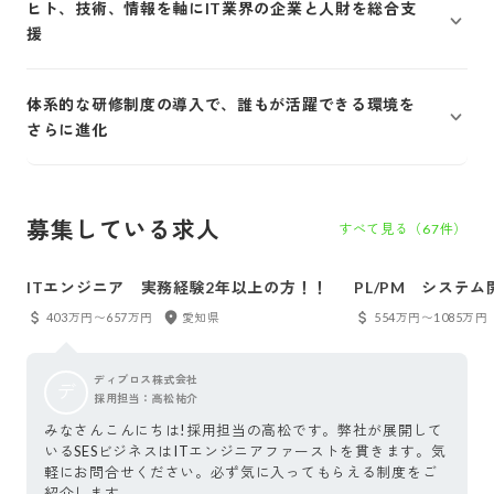
ヒト、技術、情報を軸にIT業界の企業と人財を総合支
援
体系的な研修制度の導入で、誰もが活躍できる環境を
さらに進化
募集している求人
すべて見る（
67
件）
ITエンジニア 実務経験2年以上の方！！
PL/PM システ
403万円〜657万円
愛知県
554万円〜1085万円
ディプロス株式会社
デ
採用担当：高松祐介
みなさんこんにちは!採用担当の高松です。弊社が展開して
いるSESビジネスはITエンジニアファーストを貫きます。気
軽にお問合せください。必ず気に入ってもらえる制度をご
紹介します