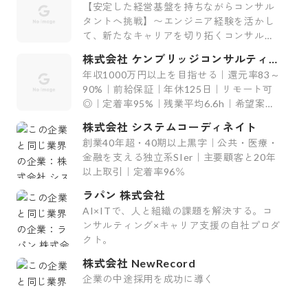
社
【安定した経営基盤を持ちながらコンサル
タントへ挑戦】〜エンジニア経験を活かし
て、新たなキャリアを切り拓くコンサルテ
ィング会社〜
株式会社 ケンブリッジコンサルティン
グ
年収1000万円以上を目指せる｜還元率83～
90%｜前給保証｜年休125日｜リモート可
◎｜定着率95%｜残業平均6.6h｜希望案件
率100%
株式会社 システムコーディネイト
創業40年超・40期以上黒字｜公共・医療・
金融を支える独立系SIer｜主要顧客と20年
以上取引｜定着率96％
ラパン 株式会社
AI×ITで、人と組織の課題を解決する。コ
ンサルティング×キャリア支援の自社プロダ
クト。
株式会社 NewRecord
企業の中途採用を成功に導く