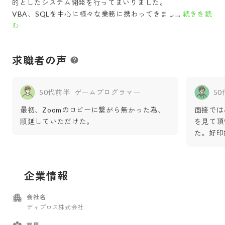
的としたシステム開発を行ってまいりました。
VBA、SQLを中心に様々な業務に携わってきまし...
続きを読
む
求職者の声
50代前半
ゲームプログラマー
5
最初、Zoomのロビーに繋がら無かった為、
面接では
順延していただけた。
を見て頂
た。好印
企業情報
会社名
ディプロス株式会社