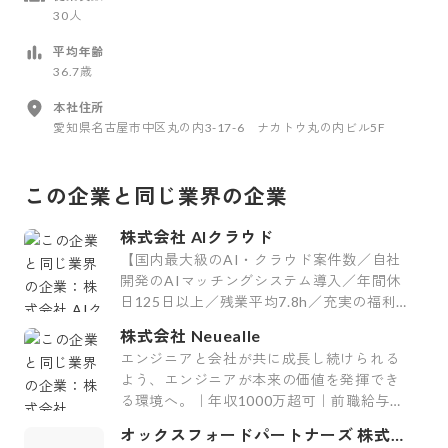
30人
平均年齢
36.7歳
本社住所
愛知県名古屋市中区丸の内3-17-6 ナカトウ丸の内ビル5F
この企業と同じ業界の企業
株式会社 AIクラウド
【国内最大級のAI・クラウド案件数／自社
開発のAIマッチングシステム導入／年間休
日125日以上／残業平均7.8h／充実の福利
厚生29制度／平均案件紹介数61件】
株式会社 Neuealle
エンジニアと会社が共に成長し続けられる
よう、エンジニアが本来の価値を発揮でき
る環境へ。｜年収1000万超可｜前職給与保
証｜最上流案件｜裁量大
オックスフォードパートナーズ 株式会