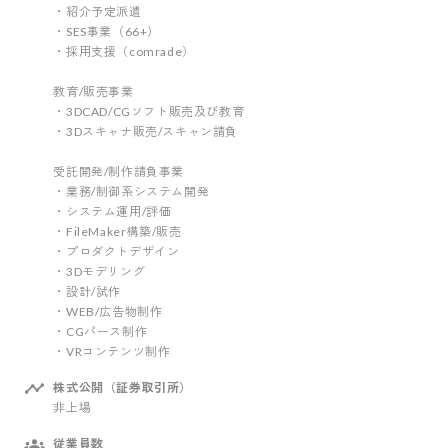
・紹介予定派遣
・SES事業（66+）
・採用支援（comrade）
教育/販売事業
・3DCAD/CGソフト販売及び教育
・3Dスキャナ販売/スキャン請負
受託開発/制作請負事業
・業務/制御系システム開発
・システム運用/評価
・FileMaker構築/販売
・プロダクトデザイン
・3Dモデリング
・設計/試作
・WEB/広告物制作
・CGパース制作
・VRコンテンツ制作
株式公開（証券取引所）
非上場
従業員数