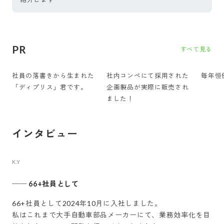
PR
すべて見る
社員の落書きから生まれた
社内コンペにて採用された
毎年恒
「ディプリス」君です。
企画製品が実際に販売され
ました！
インタビュー
K.Y
──
66+社員として
66+社員として2024年10月に入社しました。
私はこれまで大手自動車部品メーカーにて、業務効率化を目