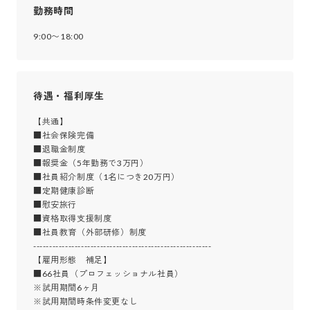
勤務時間
9:00〜18:00
待遇・福利厚生
【共通】

■社会保険完備

■退職金制度

■報奨金（5年勤務で3万円）

■社員紹介制度（1名につき20万円）

■定期健康診断 

■慰安旅行

■資格取得支援制度

■社員教育（外部研修）制度

--------------------------------------------------------

【雇用形態　補足】

■66社員（プロフェッショナル社員）

※試用期間6ヶ月

※試用期間時条件変更なし