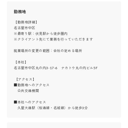
勤務地
【勤務地詳細】

名古屋市中区

※最寄り駅：伏見駅から徒歩圏内

※クライアント先にて業務を行っていただきます

就業場所の変更の範囲：会社の定める場所

【本社】

名古屋市中区丸の内3-17-6　ナカトウ丸の内ビル5F

 【アクセス】

■勤務地へのアクセス

　公共交通機関

■本社へのアクセス

　久屋大通駅（桜通線・名城線）から徒歩3分