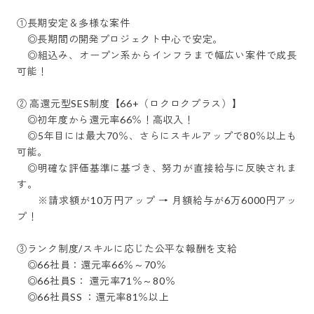
①長期安定＆多様な案件

　◎長期間の開発プロジェクト中心で安定。

　◎組込み、オープン系からインフラまで幅広い案件で成長
可能！

② 高還元型SES制度【66+（ロクロクプラス）】

　◎初年度から還元率66％！高収入！

　◎5年目には最大70％、さらにスキルアップで80％以上も
可能。

　◎明確な評価基準に基づき、努力が直接給与に反映されま
す。

　　※請求額が10万円アップ → 月額給与が6万6000円アッ
プ！

③ランク制度/スキルに応じた公平な報酬を支給

　◎66社員：還元率66％～70％

　◎66社員S： 還元率71％～80％

　◎66社員SS ：還元率81％以上
