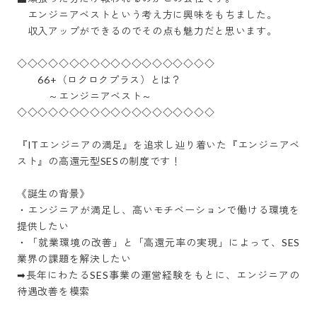
　エンジニアベストという考え方に興味をもちました。

　収入アップができるのでその点も魅力だと思います。

◇◇◇◇◇◇◇◇◇◇◇◇◇◇◇◇◇◇◇

　　66+（ロクロクプラス）とは？

　　　～エンジニアベスト～

◇◇◇◇◇◇◇◇◇◇◇◇◇◇◇◇◇◇◇

『ITエンジニアの満足』を追求し辿り着いた『エンジニアベ
スト』の高還元型SESの制度です！

《誕生の背景》

・エンジニアが満足し、高いモチベーションで働ける環境を
提供したい

・「就業環境の改善」と「高還元率の実現」によって、SES
業界の課題を解決したい

➡長年にわたるSES事業の運営経験をもとに、エンジニアの
待遇改善を模索
