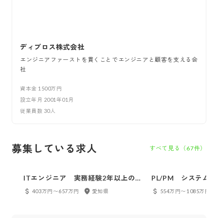
ディプロス株式会社
エンジニアファーストを貫くことでエンジニアと顧客を支える会
社
資本金
1500万円
設立年月
2001年01月
従業員数
30
人
募集している求人
すべて見る（
67
件）
ITエンジニア 実務経験2年以上の
PL/PM システム
方！！
403万円〜657万円
愛知県
554万円〜1085万円