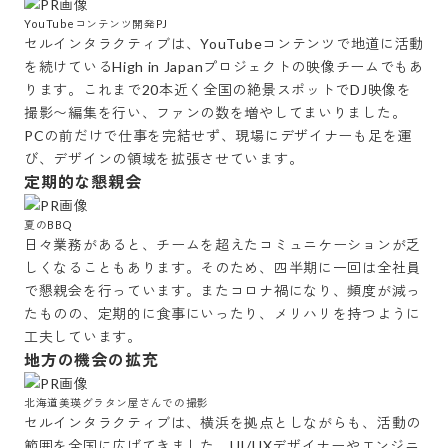
YouTubeコンテンツ開発PJ
セルインタラクティブは、YouTubeコンテンツで地道に活動
を続けているHigh in Japanプロジェクトの映像チームでもあ
ります。これまで20本近く全国の絶景スポットでDJ映像を
撮影〜編集を行い、ファンの数を増やしてまいりました。
PCの前だけで仕事を完結せず、現場にデザイナーも足を運
び、デザインの領域を拡張させています。
定期的な懇親会
夏のBBQ
日々業務があると、チームを超えたコミュニケーションが乏
しくなることもあります。そのため、四半期に一回は全社員
で懇親会を行っています。またコロナ禍になり、頻度が減っ
たものの、定期的に食事にいったり、メリハリを持つように
工夫しています。
地方の機会の拡充
北海道美瑛グラタン屋さんでの撮影
セルインタラクティブは、横浜を拠点としながらも、活動の
範囲を全国に広げてきました。UI/UXデザイナーやエンジニ