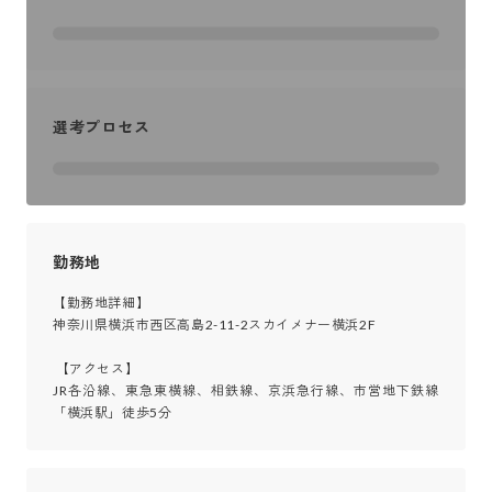
選考プロセス
勤務地
【勤務地詳細】

神奈川県横浜市西区高島2-11-2スカイメナー横浜2F

 【アクセス】

JR各沿線、東急東横線、相鉄線、京浜急行線、市営地下鉄線
「横浜駅」徒歩5分