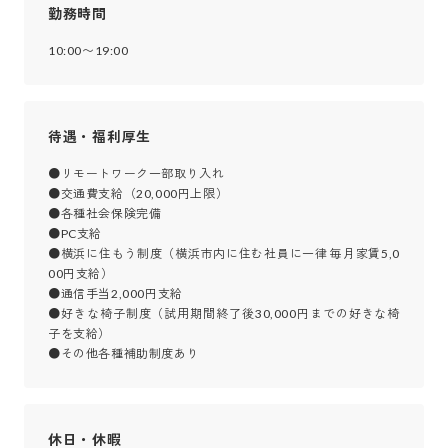
勤務時間
10:00〜19:00
待遇・福利厚生
●リモートワーク一部取り入れ

●交通費支給（20,000円上限）

●各種社会保険完備

●PC支給

●横浜に住もう制度（横浜市内に住む社員に一律 毎月家賃5,0
00円支給）

●通信手当2,000円支給

●好きな椅子制度（試用期間終了後30,000円までの好きな椅
子を支給）

●その他各種補助制度あり
休日・休暇