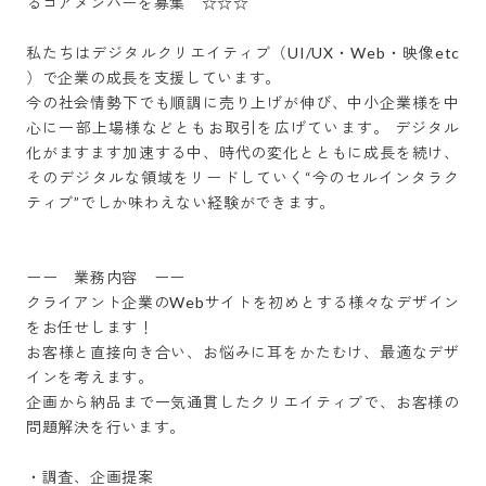
るコアメンバーを募集　☆☆☆

私たちはデジタルクリエイティブ（UI/UX・Web・映像etc 
）で企業の成長を支援しています。 

今の社会情勢下でも順調に売り上げが伸び、中小企業様を中
心に一部上場様などともお取引を広げています。 デジタル
化がますます加速する中、時代の変化とともに成長を続け、
そのデジタルな領域をリードしていく“今のセルインタラク
ティブ”でしか味わえない経験ができます。

ーー　業務内容　ーー

クライアント企業のWebサイトを初めとする様々なデザイン
をお任せします！

お客様と直接向き合い、お悩みに耳をかたむけ、最適なデザ
インを考えます。

企画から納品まで一気通貫したクリエイティブで、お客様の
問題解決を行います。

・調査、企画提案
