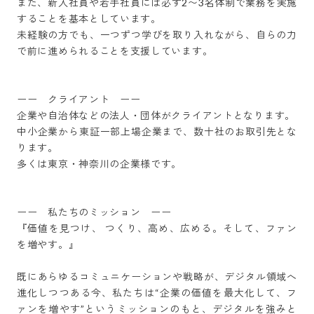
また、新入社員や若手社員には必ず2〜3名体制で業務を実施
することを基本としています。

未経験の方でも、一つずつ学びを取り入れながら、自らの力
で前に進められることを支援しています。

ーー　クライアント　ーー

企業や自治体などの法人・団体がクライアントとなります。

中小企業から東証一部上場企業まで、数十社のお取引先とな
ります。

多くは東京・神奈川の企業様です。

ーー　私たちのミッション　ーー

『価値を見つけ、 つくり、高め、広める。そして、ファン
を増やす。』

既にあらゆるコミュニケーションや戦略が、デジタル領域へ
進化しつつある今、私たちは“企業の価値を最大化して、フ
ァンを増やす”というミッションのもと、デジタルを強みと