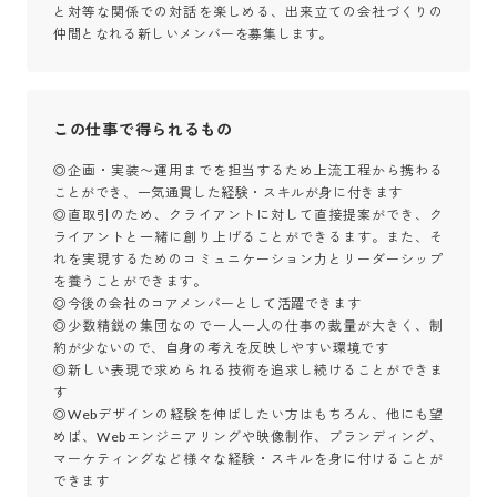
と対等な関係での対話を楽しめる、出来立ての会社づくりの
仲間となれる新しいメンバーを募集します。
この仕事で得られるもの
◎企画・実装〜運用までを担当するため上流工程から携わる
ことができ、一気通貫した経験・スキルが身に付きます

◎直取引のため、クライアントに対して直接提案ができ、ク
ライアントと一緒に創り上げることができるます。また、そ
れを実現するためのコミュニケーション力とリーダーシップ
を養うことができます。

◎今後の会社のコアメンバーとして活躍できます

◎少数精鋭の集団なので一人一人の仕事の裁量が大きく、制
約が少ないので、自身の考えを反映しやすい環境です

◎新しい表現で求められる技術を追求し続けることができま
す

◎Webデザインの経験を伸ばしたい方はもちろん、他にも望
めば、Webエンジニアリングや映像制作、ブランディング、
マーケティングなど様々な経験・スキルを身に付けることが
できます