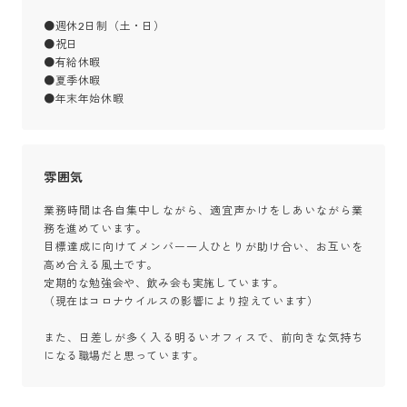
●週休2日制（土・日）

●祝日

●有給休暇

●夏季休暇

●年末年始休暇
雰囲気
業務時間は各自集中しながら、適宜声かけをしあいながら業
務を進めています。

目標達成に向けてメンバー一人ひとりが助け合い、お互いを
高め合える風土です。

定期的な勉強会や、飲み会も実施しています。

（現在はコロナウイルスの影響により控えています）

また、日差しが多く入る明るいオフィスで、前向きな気持ち
になる職場だと思っています。