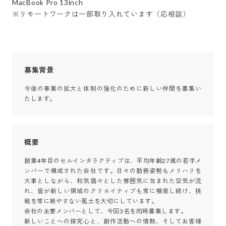
MacBook Pro 13inch

※リモートワークは一部取り入れています（応相談）
募集背景
今後の事業の拡大と体制の強化のために新しい仲間を募集い
たします。
概要
創業4年目のセルインタラクティブは、平均年齢27歳の若手メ
ンバーで構成された会社です。日々の勤務姿勢もメリハリを
大事としながら、和気藹々とした雰囲気に包まれた空気が流
れ、皆が新しい領域のクリエイティブも常に模索し続け、挑
戦を常に絶やさない風土を大切にしています。

会社の主要メンバーとして、今回3名を同時募集します。

新しいことへの探究心と、創作活動への情熱、そしてお客様