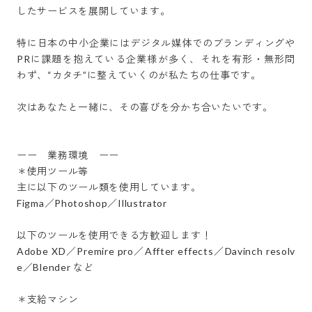
したサービスを展開しています。

特に日本の中小企業にはデジタル媒体でのブランディングや
PRに課題を抱えている企業様が多く、それを有形・無形問
わず、“カタチ”に整えていくのが私たちの仕事です。

次はあなたと一緒に、その喜びを分かち合いたいです。

ーー　業務環境　ーー

＊使用ツール等　　

主に以下のツール類を使用しています。

Figma／Photoshop／Illustrator

以下のツールを使用できる方歓迎します！

Adobe XD／Premire pro／Affter effects／Davinch resolv
e／Blender など

＊支給マシン
