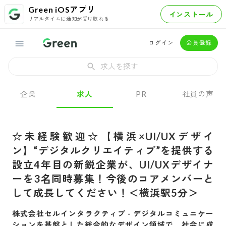
Green iOSアプリ
インストール
リアルタイムに通知が受け取れる
ログイン
会員登録
求人を探す
企業
求人
PR
社員の声
☆未経験歓迎☆【横浜×UI/UXデザイ
ン】“デジタルクリエイティブ”を提供する
設立4年目の新鋭企業が、UI/UXデザイナ
ーを3名同時募集！今後のコアメンバーと
して成長してください！＜横浜駅5分＞
株式会社セルインタラクティブ
-
デジタルコミュニケー
ションを基盤とした総合的なデザイン領域で、社会に成