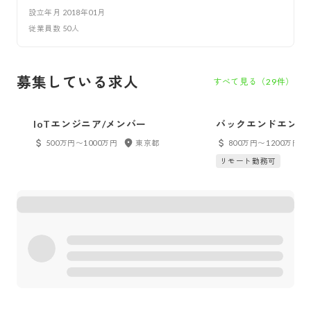
設立年月
2018年01月
従業員数
50
人
募集している求人
すべて見る（
29
件）
IoTエンジニア/メンバー
バックエンドエンジ
候補）/Java・Spring
500万円〜1000万円
東京都
800万円〜1200万円
リモート勤務可