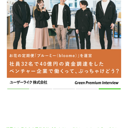
採用をお考えの方
運営会社
プライバシーポリシー
セキュリティポリシー
利用者情報の外部送信
利用規約
よくある質問
サイトマップ
Green Identity
Copyright© Atrae, Inc. All Right Reserved.
転職サイトGreen
経理・管理・バックオフィス職の求人
人事・総務
スタートアップで採用アシスタント募集！