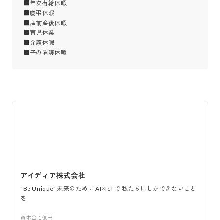
■年次有給休暇

■慶弔休暇

■産前産後休暇

■育児休業

■介護休暇

■子の看護休暇
アイディア株式会社
"Be Unique" 未来のために AI×IoTで 私たちにしかできないこと
を
資本金
1億円