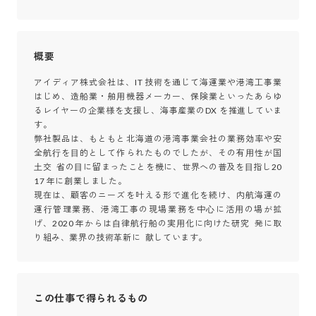
概要
アイディア株式会社は、IT 技術を通じて海運業や港湾⼯事業
はじめ、造船業・舶⽤機器メーカー、保険業といったあらゆ
るレイヤーの企業様を⽀援し、海事産業のDX を推進していま
す。

弊社製品は、もともと北海道の港湾事業会社の業務効率や安
全航⾏を⽬的として作られたものでしたが、その有⽤性が国
⼟交 省の⽬に留まったことを機に、世界への普及を⽬指し20
17 年に創業しました。

現在は、顧客のニーズを叶える形で進化を続け、内航海運の
運⾏管理業務、港湾⼯事の現場業務を中⼼に活⽤の場が拡
げ、2020 年からは⾃律航⾏船の実⽤化に向けた研究 発に取
り組み、業界の技術⾰新に 献しています。
この仕事で得られるもの