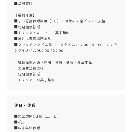
■全額支給

【福利厚生】

■子の看護休暇制度（5日）：通常の有給プラスで支給

■定期健康診断

■ドリンク・コーヒー・菓子無料

■屋外に喫煙場所あり

■フレックスタイム制（コアタイム11：00-15：00、フレキ
シブルタイム08：00-22：00）

・社会保険完備（雇用・労災・健康・厚生年金）

・交通費全額支給

・定期健康診断

・ドリンク、お菓子無料
休日・休暇
■完全週休2日制（土・日）

■祝日

■年末年始休暇
