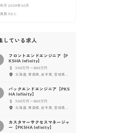
立年月
2019年10月
業員数
50
人
集している求人
フロントエンドエンジニア【P
フ
KSHA Infinity】
500万円〜800万円
北海道, 青森県, 岩手県, 宮城県, 秋田県, 山形県, 福島県, 東京都, 神奈川県, 千葉県, 埼玉県, 茨城県, 栃木県, 群馬県, 新潟県, 富山県, 石川県, 福井県, 山梨県, 長野県, 愛知県, 岐阜県, 静岡県, 三重県, 大阪府, 兵庫県, 京都府, 滋賀県, 奈良県, 和歌山県, 鳥取県, 島根県, 岡山県, 広島県, 山口県, 徳島県, 香川県, 愛媛県, 高知県, 福岡県, 佐賀県, 長崎県, 熊本県, 大分県, 宮崎県, 鹿児島県, 沖縄県, フルリモート
バックエンドエンジニア【PKS
バ
HA Infinity】
500万円〜800万円
北海道, 青森県, 岩手県, 宮城県, 秋田県, 山形県, 福島県, 東京都, 神奈川県, 千葉県, 埼玉県, 茨城県, 栃木県, 群馬県, 新潟県, 富山県, 石川県, 福井県, 山梨県, 長野県, 愛知県, 岐阜県, 静岡県, 三重県, 大阪府, 兵庫県, 京都府, 滋賀県, 奈良県, 和歌山県, 鳥取県, 島根県, 岡山県, 広島県, 山口県, 徳島県, 香川県, 愛媛県, 高知県, 福岡県, 佐賀県, 長崎県, 熊本県, 大分県, 宮崎県, 鹿児島県, 沖縄県, フルリモート
カスタマーサクセスマネージャ
カ
ー【PKSHA Infinity】