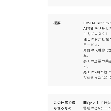
概要
PKSHA Inf
AI技術を活用した
主力プロダクト『Y
独自の音声認識エ
サービス。

累計導入社数は2
れ、

多くの企業の業
す。

売上は2期連続で
だ始まったばか
この仕事で得
■QAとして最先
られるもの
弊社のQAチー