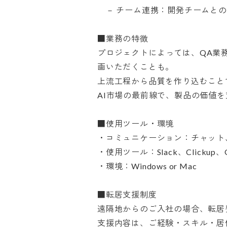
　－ チーム連携：開発チームとの品
■業務の特徴

プロジェクトによっては、QA業
画いただくことも。

上流工程から品質を作り込むことで
AI市場の最前線で、製品の価値を支
■使用ツール・環境

・コミュニケーション：チャット、
・使用ツール：Slack、Clickup、G
・環境：Windows or Mac

■転居支援制度

遠隔地からのご入社の場合、転居費
支援内容は、ご経験・スキル・居住