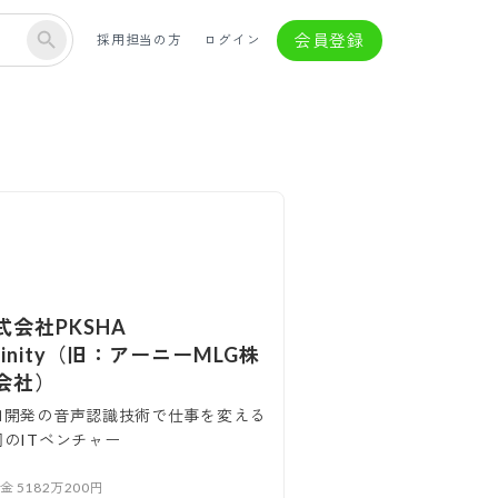
会員登録
採用担当の方
ログイン
式会社PKSHA
nfinity（旧：アーニーMLG株
会社）
自開発の音声認識技術で仕事を変える
岡のITベンチャー
本金
5182万200円