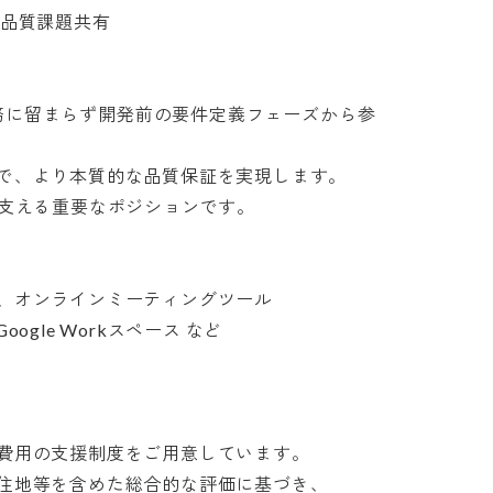
質課題共有

務に留まらず開発前の要件定義フェーズから参
、より本質的な品質保証を実現します。

える重要なポジションです。

オンラインミーティングツール

oogle Workスペース など

用の支援制度をご用意しています。

地等を含めた総合的な評価に基づき、
