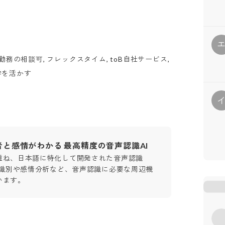
務の相談可, フレックスタイム, toB自社サービス,
語学を活かす
」話者と感情がわかる 最高精度の音声認識AI
重ね、日本語に特化して開発された音声認識
動識別や感情分析など、音声認識に必要な周辺機
います。