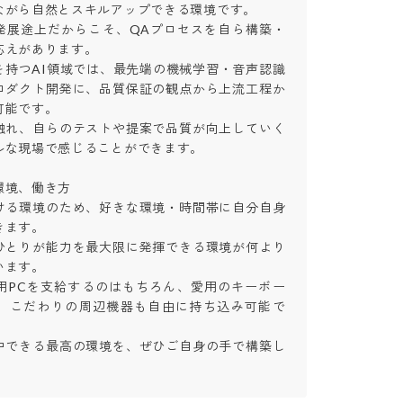
がら自然とスキルアップできる環境です。

発展途上だからこそ、QAプロセスを自ら構築・
えがあります。

を持つAI領域では、最先端の機械学習・音声認識
ロダクト開発に、品質保証の観点から上流工程か
能です。

触れ、自らのテストや提案で品質が向上していく
な現場で感じることができます。

境、働き方

ける環境のため、好きな環境・時間帯に自分自身
す。

ひとりが能力を最大限に発揮できる環境が何より
す。

用PCを支給するのはもちろん、愛用のキーボー
、こだわりの周辺機器も自由に持ち込み可能で
中できる最高の環境を、ぜひご自身の手で構築し