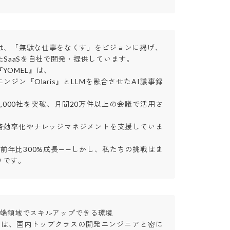
inityは、「無駄な仕事をなくす」をビジョンに掲げ、

SaaSを自社で開発・提供しています。

OMEL』は、

ンジン『Olaris』とLLMを融合させたAI議事録
,000社を突破、月間20万件以上の会議で活用さ
務効率化やナレッジマネジメントを支援していま
前年比300%成長——しかし、私たちの挑戦はま
りです。
端領域でスキルアップできる環境

ムは、国内トップクラスの開発エンジニアと密に