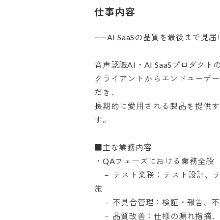
仕事内容
――AI SaaSの品質を最後まで見届ける
音声認識AI・AI SaaSプロダク
クライアントからエンドユーザー
だき、

長期的に愛用される製品を提供す
す。

■主な業務内容

・QAフェーズにおける業務全般

　－ テスト業務：テスト設計、
施

　－ 不具合管理：検証・報告、不
　－ 品質改善：仕様の漏れ指摘、