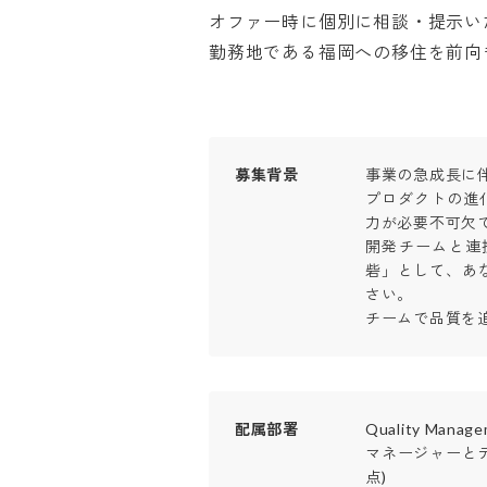
オファー時に個別に相談・提示いた
勤務地である福岡への移住を前向
募集背景
事業の急成長に伴
プロダクトの進
力が必要不可欠です
開発チームと連
砦」として、あ
さい。

チームで品質を
配属部署
Quality Managem
マネージャーとテ
点)