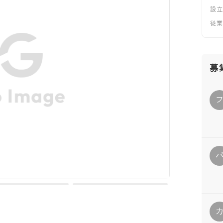
設
従
募