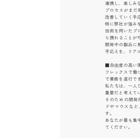
連携し、楽しみな
プロセスがまだ
改善していく手応
特に弊社が強み
技術を用いたプ
ら携わることが可
開発中の製品に
手応えを、リアル
■自由度の高い環
フレックスで働
で業務を遂行できま
私たちは、一人
重要だと考えていま
そのための開発
ドやマウスなど
す。

あなたが最も集
てください。