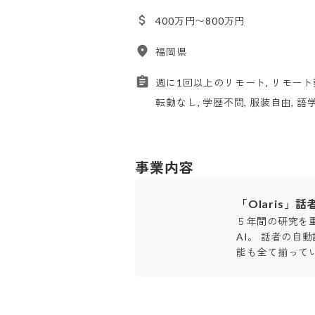
400万円〜800万円
福岡県
週に1回以上のリモート, リモート勤
転勤なし, 学歴不問, 服装自由, 
事業内容
「Olaris
５年間の研究を
AI。 話者の自
能も全て揃って