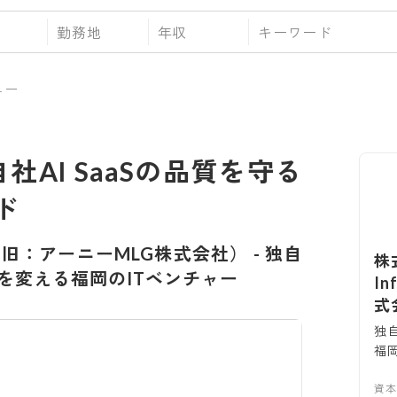
勤務地
年収
ュー
社AI SaaSの品質を守る
ド
ity（旧：アーニーMLG株式会社）
-
独自
株
を変える福岡のITベンチャー
I
式
独
福
資