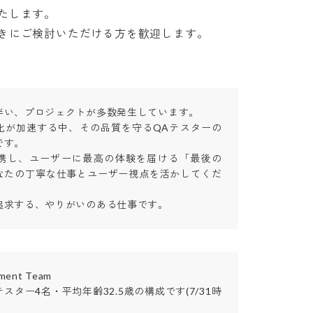
します。

きにご検討いただける方を歓迎します。
い、プロジェクトが多数発生しています。

化が加速する中、その品質を守るQAテスターの
。

携し、ユーザーに最高の体験を届ける「最後の
なたの丁寧な仕事とユーザー視点を活かしてくだ
追求する、やりがいのある仕事です。
ent Team

スター4名・平均年齢32.5歳の構成です(7/31時