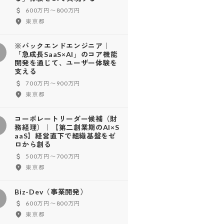
600万円〜800万円
東京都
※バックエンドエンジニア｜
※
「急成長SaaS×AI」のコア機能
開発を通じて、ユーザー体験を
支える
700万円〜900万円
東京都
コーポレートリーダー候補（財
コ
務経理）｜【第二創業期のAI×S
aaS】経営直下で組織基盤をゼ
ロから創る
500万円〜700万円
東京都
Biz-Dev（事業開発）
600万円〜800万円
東京都