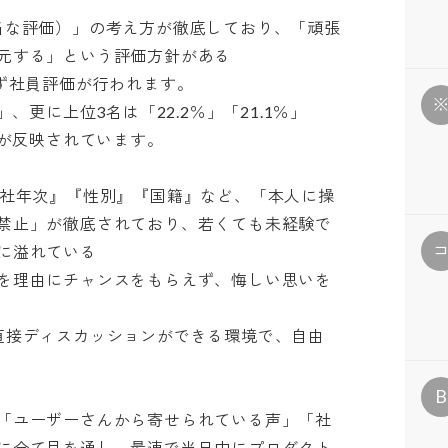
（＝正当な評価）」の考え方が徹底しており、「頑張
する」という評価方針がある

社員評価が行われます。

、更に上位3名は「22.2％」「21.1％」
反映されています。

入社年次』『性別』『国籍』など、「本人に操
禁止」が徹底されており、若くても未経験で
溢れている

を理由にチャンスをもらえず、悔しい思いを
直接ディスカッションができる環境で、自由
B
「ユーザーさんから寄せられている声」「社
に全て目を通し、最速で当日中にプロダクト