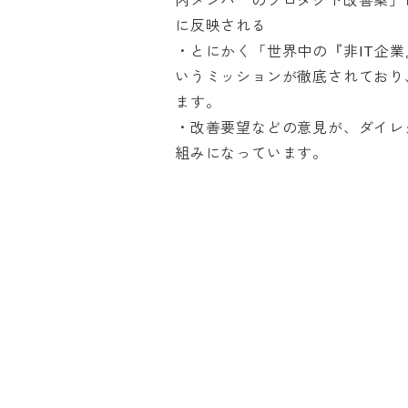
に反映される

・とにかく「世界中の『非IT企
いうミッションが徹底されており
ます。

・改善要望などの意見が、ダイレ
組みになっています。
この企業と同じ業界の企
株式会社 CyMed
株式
“100年後の医療の常識”を創る、医
業界
療の“総合商社”を目指す
社労
提供
GOドライブ 株式会社
株式会