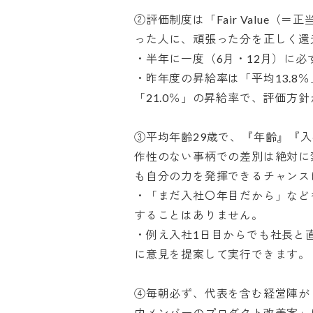
②評価制度は「Fair Value
った人に、頑張った分を正しく還元
・半年に一度（6月・12月）に必ず
・昨年度の昇給率は「平均13.8％」
「21.0％」の昇給率で、評価方針が
③平均年齢29歳で、『年齢』『
作性のない事柄での差別は絶対に
も自分の力を発揮できるチャンスに
・「まだ入社〇年目だから」など
することはありません。

・例え入社1日目からでも社長と
に意見を提案して実行できます。

④毎朝必ず、代表を含む経営陣が
内メンバーのプロダクト改善案」