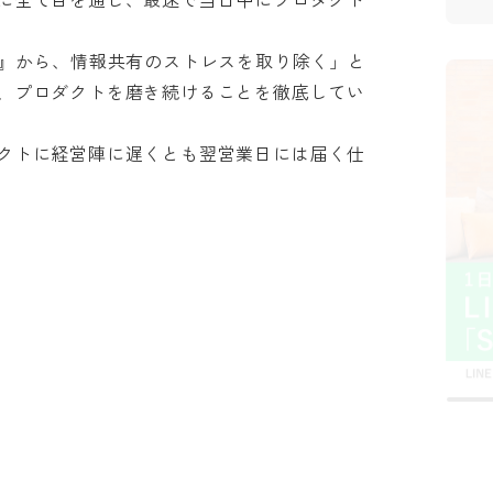
業』から、情報共有のストレスを取り除く」と
、プロダクトを磨き続けることを徹底してい
クトに経営陣に遅くとも翌営業日には届く仕
業
会社 セルズ
株式会社 grinleap
川
トップクラス&オンリーワン。
ワクワクできる仕事で「なりたい自
独
士が輝くための業務システムを
分」になる！少数精鋭ながらプライ
し
ム案件多数のシステムインテグレー
業
タ
社 Senjin Holdings
株式会社 POKER ROOM
ト