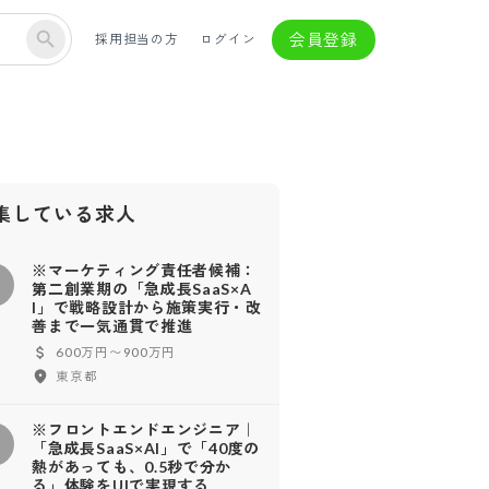
会員登録
採用担当の方
ログイン
集している求人
※マーケティング責任者候補：
※
第二創業期の「急成長SaaS×A
I」で戦略設計から施策実行・改
善まで一気通貫で推進
600万円〜900万円
東京都
※フロントエンドエンジニア｜
※
「急成長SaaS×AI」で「40度の
熱があっても、0.5秒で分か
る」体験をUIで実現する