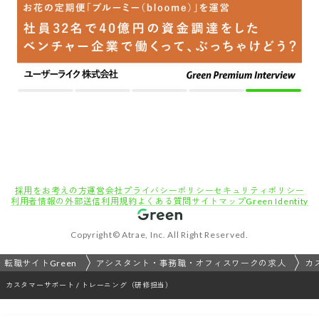
採用をお考えの方
運営会社
プライバシーポリシー
セキュリティポリシー
利用者情報の外部送信
利用規約
よくある質問
サイトマップ
Green Identity
Copyright© Atrae, Inc. All Right Reserved.
転職サイトGreen
アシスタント・事務職・オフィスワークの求人
カ
カスタマーサポート / トレーニング（研修担当）