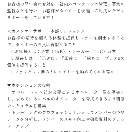
お客様の問い合わせ対応・社内外コンテンツの管理・募集の
監視などを行い、お客様がタイミーを快適にご利用いただく
サポートをしています！

＜カスタマーサポート本部ミッション＞

お客様の期待を超える体験を提供しファンを創出すること
で、タイミーの成長に貢献すること

　L お客様とは：企業（To B）・ワーカー（To C）双方

　L 期待とは：「迅速に」「正確に」「親身に」プラスαの
価値を提供すること

　L ファンとは：他の人にタイミーを勧めてくれる存在

▼本ポジションの役割

・オペレーション部が必要とするオペレーター像を明確に
し、求めているレベルのオペレーターを育成できるよう研修
カリキュラムを構築

・トレーニングのプロフェッショナルとしてメンバーの声や
データを分析し、メンバーのスキル向上や研修資料のブラッ
シュアップ
