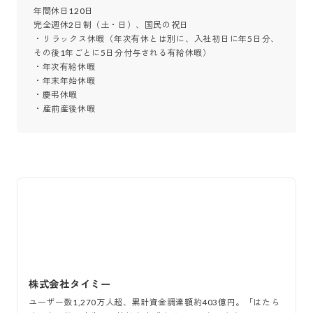
年間休日120日

完全週休2日制（土・日）、国民の祝日

・リラックス休暇（年次有休とは別に、入社初日に年5日分、
その後1年ごとに5日分付与される有給休暇）

・年次有給休暇

・年末年始休暇

・慶弔休暇

・産前産後休暇
株式会社タイミー
ユーザー数1,270万人超、累計資金調達額約403億円。「はたら