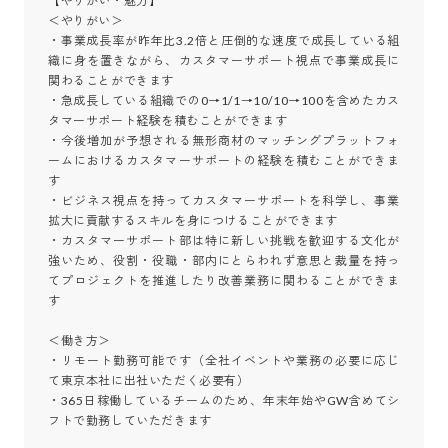
【やりがい・魅力】

＜やりがい＞

・事業成長率が昨年比3.2倍と圧倒的な速度で成長している組
織に身を置きながら、カスタマーサポート視点で事業成長に
関わることができます

・急成長している組織での0→1/1→10/10→100を含めたカス
タマーサポート経験を積むことができます

・今後増加が予想される無形商材のマッチングプラットフォ
ームにおけるカスタマーサポートの経験を積むことができま
す

・ビジネス視点を持ってカスタマーサポートを科学し、事業
拡大に貢献するスキルを身につけることができます

・カスタマーサポート部は特に新しい挑戦を歓迎する文化が
強いため、役割・役職・部内にとらわれず意思と裁量を持っ
てプロジェクトを推進したり改善業務に関わることができま
す

＜働き方＞

・リモート勤務可能です（全社イベントや業務の必要に応じ
て東京本社に出社いただく必要有）

・365日稼働しているチームのため、年末年始やGW含めてシ
フトで勤務していただきます