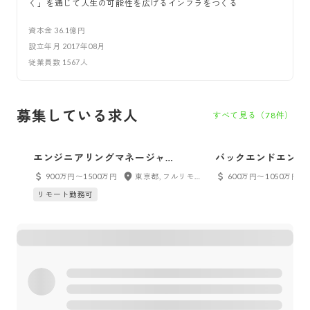
く」を通じて人生の可能性を広げるインフラをつくる
資本金
36.1億円
設立年月
2017年08月
従業員数
1567
人
募集している求人
すべて見る（
78
件）
エンジニアリングマネージャ
バックエンドエンジニア
ー/Engineering Manager
Engineer Backend
900万円〜1500万円
東京都, フルリモート
600万円〜1050万円
リモート勤務可