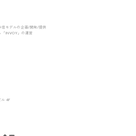
信モデルの企画/開発/提供
「INVOY」の運営
ル 4F