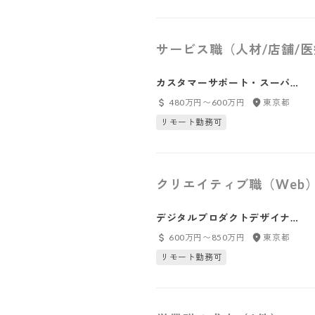
サービス職（人材/店舗/
カスタマーサポート・スーパー
バイザー（SV）【請求管理プラ
480万円〜600万円
東京都
ットフォームINVOY】
リモート勤務可
クリエイティブ職（Web
デジタルプロダクトデザイナー
（UI/UXデザイナー）
600万円〜850万円
東京都
リモート勤務可