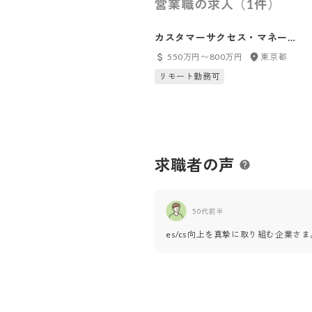
営業職の求人（1件）
カスタマーサクセス・マネージ
ャー候補【ナーチャリング立ち
550万円〜800万円
東京都
上げ・推進】
リモート勤務可
求職者の声
50代前半
es/cs向上を真摯に取り組む企業さま