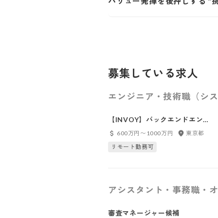
バリュー発揮を後押しする "
募集している求人
エンジニア・技術職（シス
【INVOY】バックエンドエンジ
ニア
600万円〜1000万円
東京都
リモート勤務可
アシスタント・事務職・オ
審査マネージャー候補