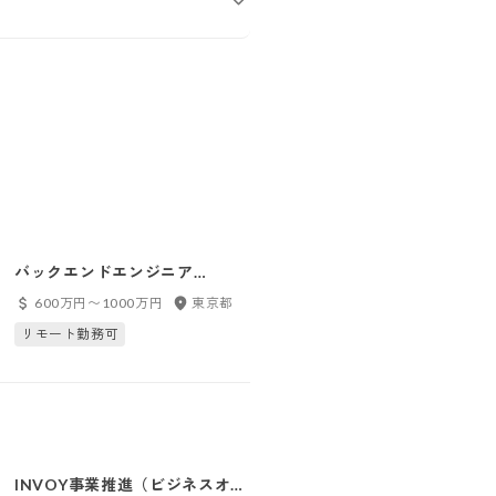
バックエンドエンジニア
シニアデータサイエンティスト
【OLTAクラウドファクタリン
600万円〜1000万円
東京都
1000万円〜
東京都
グ】
リモート勤務可
INVOY事業推進（ビジネスオペ
カスタマーサポート推進